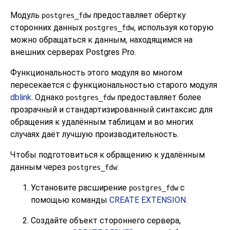
Модуль
предоставляет обёртку
postgres_fdw
сторонних данных
, используя которую
postgres_fdw
можно обращаться к данным, находящимся на
внешних серверах
Postgres Pro
.
Функциональность этого модуля во многом
пересекается с функциональностью старого модуля
dblink
. Однако
предоставляет более
postgres_fdw
прозрачный и стандартизированный синтаксис для
обращения к удалённым таблицам и во многих
случаях даёт лучшую производительность.
Чтобы подготовиться к обращению к удалённым
данным через
:
postgres_fdw
Установите расширение
с
postgres_fdw
помощью команды
CREATE EXTENSION
.
Создайте объект стороннего сервера,