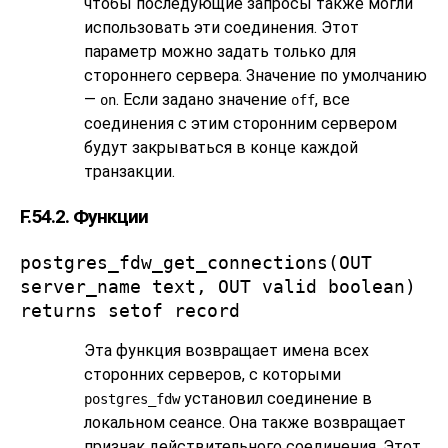
чтобы последующие запросы также могли
использовать эти соединения. Этот
параметр можно задать только для
стороннего сервера. Значение по умолчанию
—
. Если задано значение
, все
on
off
соединения с этим сторонним сервером
будут закрываться в конце каждой
транзакции.
F.54.2. Функции
postgres_fdw_get_connections(OUT
server_name text, OUT valid boolean)
returns setof record
Эта функция возвращает имена всех
сторонних серверов, с которыми
установил соединение в
postgres_fdw
локальном сеансе. Она также возвращает
признак действительного соединения. Этот