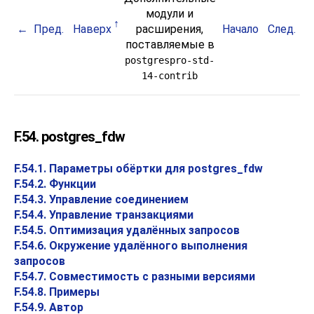
модули и
Пред.
Наверх
расширения,
Начало
След.
поставляемые в
postgrespro-std-
14-contrib
F.54. postgres_fdw
F.54.1. Параметры обёртки для postgres_fdw
F.54.2. Функции
F.54.3. Управление соединением
F.54.4. Управление транзакциями
F.54.5. Оптимизация удалённых запросов
F.54.6. Окружение удалённого выполнения
запросов
F.54.7. Совместимость с разными версиями
F.54.8. Примеры
F.54.9. Автор