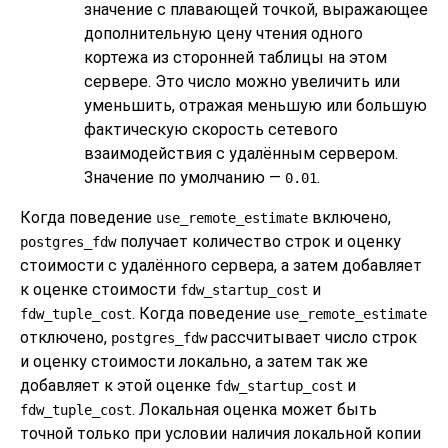
значение с плавающей точкой, выражающее
дополнительную цену чтения одного
кортежа из сторонней таблицы на этом
сервере. Это число можно увеличить или
уменьшить, отражая меньшую или большую
фактическую скорость сетевого
взаимодействия с удалённым сервером.
Значение по умолчанию —
.
0.01
Когда поведение
включено,
use_remote_estimate
получает количество строк и оценку
postgres_fdw
стоимости с удалённого сервера, а затем добавляет
к оценке стоимости
и
fdw_startup_cost
. Когда поведение
fdw_tuple_cost
use_remote_estimate
отключено,
рассчитывает число строк
postgres_fdw
и оценку стоимости локально, а затем так же
добавляет к этой оценке
и
fdw_startup_cost
. Локальная оценка может быть
fdw_tuple_cost
точной только при условии наличия локальной копии