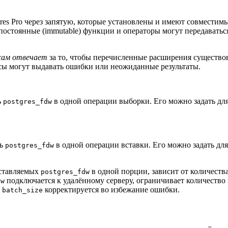
res Pro
через запятую, которые установлены и имеют совместимые
остоянные (immutable) функции и операторы могут передаватьс
сам отвечает
за то, чтобы перечисленные расширения существо
осы могут выдавать ошибки или неожиданные результаты.
ь
в одной операции выборки. Его можно задать для
postgres_fdw
ть
в одной операции вставки. Его можно задать для
postgres_fdw
вставляемых
в одной порции, зависит от количеств
postgres_fdw
подключается к удалённому серверу, ограничивает количество
dw
е
корректируется во избежание ошибки.
batch_size