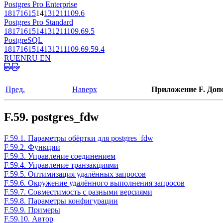
Postgres Pro Enterprise
18
17
16
15
14
13
12
11
10
9.6
Postgres Pro Standard
18
17
16
15
14
13
12
11
10
9.6
9.5
PostgreSQL
18
17
16
15
14
13
12
11
10
9.6
9.5
9.4
RU
EN
RU EN
Пред.
Наверх
Приложение F. Доп
F.59. postgres_fdw
F.59.1. Параметры обёртки для postgres_fdw
F.59.2. Функции
F.59.3. Управление соединением
F.59.4. Управление транзакциями
F.59.5. Оптимизация удалённых запросов
F.59.6. Окружение удалённого выполнения запросов
F.59.7. Совместимость с разными версиями
F.59.8. Параметры конфигурации
F.59.9. Примеры
F.59.10. Автор