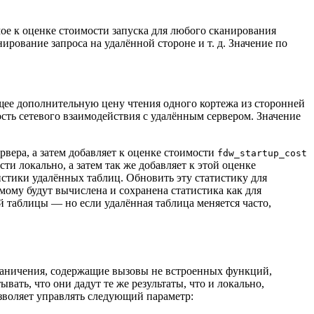
мое к оценке стоимости запуска для любого сканирования
рование запроса на удалённой стороне и т. д. Значение по
ющее дополнительную цену чтения одного кортежа из сторонней
ть сетевого взаимодействия с удалённым сервером. Значение
рвера, а затем добавляет к оценке стоимости
fdw_startup_cost
ти локально, а затем так же добавляет к этой оценке
истики удалённых таблиц. Обновить эту статистику для
имому будут вычислена и сохранена статистика как для
 таблицы — но если удалённая таблица меняется часто,
граничения, содержащие вызовы не встроенных функций,
ть, что они дадут те же результаты, что и локально,
воляет управлять следующий параметр: