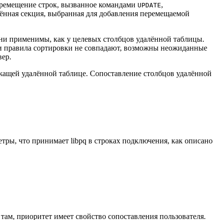
ремещение строк, вызванное командами
,
UPDATE
ённая секция, выбранная для добавления перемещаемой
ни применимы, как у целевых столбцов удалённой таблицы.
ли правила сортировки не совпадают, возможны неожиданные
вер.
ежащей удалённой таблице. Сопоставление столбцов удалённой
метры, что принимает
libpq
в строках подключения, как описано
 там, приоритет имеет свойство сопоставления пользователя.