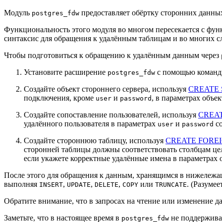
Модуль
предоставляет обёртку сторонних данн
postgres_fdw
Функциональность этого модуля во многом пересекается с фу
синтаксис для обращения к удалённым таблицам и во многих с
Чтобы подготовиться к обращению к удалённым данным через
Установите расширение
с помощью коман
postgres_fdw
Создайте объект стороннего сервера, используя
CREATE
подключения, кроме
и
, в параметрах объек
user
password
Создайте сопоставление пользователей, используя
CREA
удалённого пользователя в параметрах
и
со
user
password
Создайте стороннюю таблицу, используя
CREATE FORE
сторонней таблицы должны соответствовать столбцам цел
если укажете корректные удалённые имена в параметрах 
После этого для обращения к данным, хранящимся в нижележа
выполняя
,
,
,
или
. (Разуме
INSERT
UPDATE
DELETE
COPY
TRUNCATE
Обратите внимание, что в запросах на чтение или изменение 
Заметьте, что в настоящее время в
не поддержива
postgres_fdw