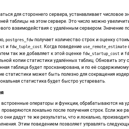
аться для стороннего сервера, устанавливает числовое
онней таблицы на этом сервере. Это число можно увеличи
вого взаимодействия с удалённым сервером. Значение п
о,
получает количество строк и оценку стоим
postgres_fdw
и
. Когда поведение
st
fdw_tuple_cost
use_remote_estimate
затем так же добавляет к этой оценке
и
fdw_startup_cost
fd
альной копии статистики удалённых таблиц. Обновить эту
ённая таблица будет просканирована, и по её содержимом
ние статистики может быть полезно для сокращения изде
 локальная статистика будет быстро устаревать.
ия
 встроенные операторы и функции, обрабатываются на уд
проверяются локально после получения строк. Если же 
 они дадут те же результаты, что и локально, производи
олнения. Этим поведением позволяет управлять следующи