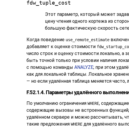
fdw_tuple_cost
Этот параметр, который может задав
цену чтения одного кортежа из стор
большую фактическую скорость сете
Когда поведение
включен
use_remote_estimate
добавляет к оценке стоимости
fdw_startup_co
число строк и оценку стоимости локально, а 
быть точной только при условии наличия лок
с помощью команды
ANALYZE
; при этом удал
как для локальной таблицы. Локальное хране
— но если удалённая таблица меняется часто,
F.52.1.4. Параметры удалённого выполнен
По умолчанию ограничения
, содержащие
WHERE
содержащие вызовы не встроенных функций, 
удалённом сервере и можно рассчитывать, что
такие предложения
для удалённого вып
WHERE