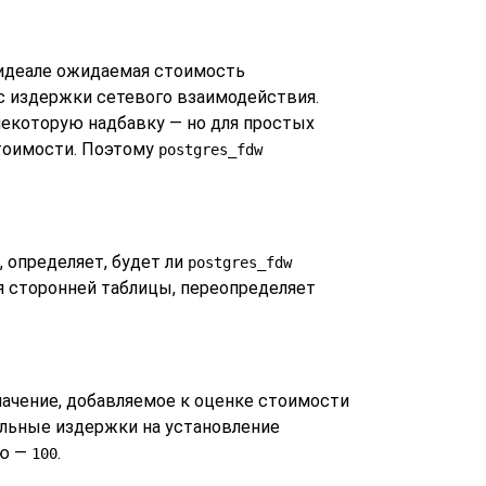
 идеале ожидаемая стоимость
с издержки сетевого взаимодействия.
некоторую надбавку — но для простых
стоимости. Поэтому
postgres_fdw
 определяет, будет ли
postgres_fdw
я сторонней таблицы, переопределяет
начение, добавляемое к оценке стоимости
ельные издержки на установление
ию —
.
100