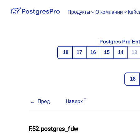
Продукты
О компании
Кейс
Postgres Pro Ent
18
17
16
15
14
13
18
Пред.
Наверх
F.52. postgres_fdw