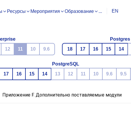
EN
ы
Ресурсы
Мероприятия
Образование
...
erprise
Postgres
12
11
10
9.6
18
17
16
15
14
PostgreSQL
17
16
15
14
13
12
11
10
9.6
9.5
Приложение F. Дополнительно поставляемые модули