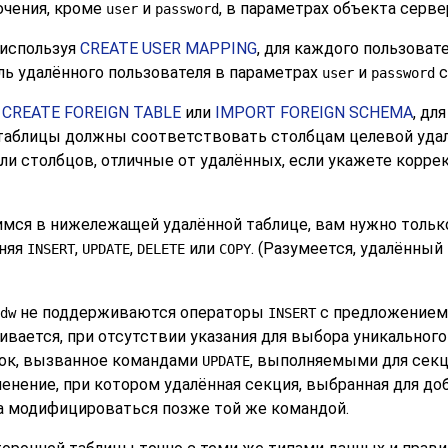
ючения, кроме
и
, в параметрах объекта серве
user
password
 используя
CREATE USER MAPPING
, для каждого пользоват
ль удалённого пользователя в параметрах
и
с
user
password
я
CREATE FOREIGN TABLE
или
IMPORT FOREIGN SCHEMA
, дл
 таблицы должны соответствовать столбцам целевой уда
или столбцов, отличные от удалённых, если укажете корр
щимся в нижележащей удалённой таблице, вам нужно толь
лняя
,
,
или
. (Разумеется, удалённый
INSERT
UPDATE
DELETE
COPY
не поддерживаются операторы
с предложение
dw
INSERT
вается, при отсутствии указания для выбора уникального 
ок, вызванное командами
, выполняемыми для секц
UPDATE
нение, при котором удалённая секция, выбранная для до
 модифицироваться позже той же командой.