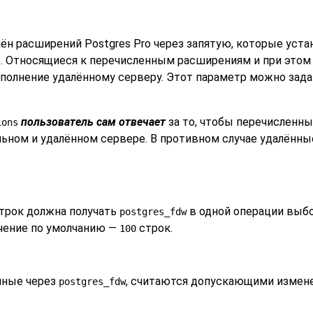
имён расширений
Postgres Pro
через запятую, которые уст
е. Относящиеся к перечисленным расширениям и при этом 
олнение удалённому серверу. Этот параметр можно задат
пользователь сам отвечает
за то, чтобы перечисленн
ions
ьном и удалённом сервере. В противном случае удалённ
строк должна получать
в одной операции выбо
postgres_fdw
ачение по умолчанию —
строк.
100
пные через
, считаются допускающими измене
postgres_fdw