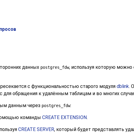
апросов
сторонних данных
, используя которую можно
postgres_fdw
ересекается с функциональностью старого модуля
dblink
. 
 для обращения к удалённым таблицам и во многих случа
ным данным через
:
postgres_fdw
помощью команды
CREATE EXTENSION
.
спользуя
CREATE SERVER
, который будет представлять уда