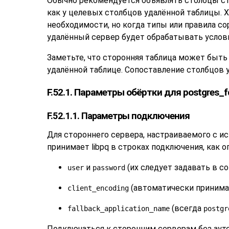
Обычно рекомендуется объявлять столбцы ст
как у целевых столбцов удалённой таблицы. 
необходимости, но когда типы или правила с
удалённый сервер будет обрабатывать условия
Заметьте, что сторонняя таблица может быт
удалённой таблице. Сопоставление столбцов у
F.52.1. Параметры обёртки для postgres_
F.52.1.1. Параметры подключения
Для стороннего сервера, настраиваемого с 
принимает
libpq
в строках подключения, как о
и
(их следует задавать в с
user
password
(автоматически принимае
client_encoding
(всегда
fallback_application_name
postgr
Подключаться к сторонним серверам без ауте