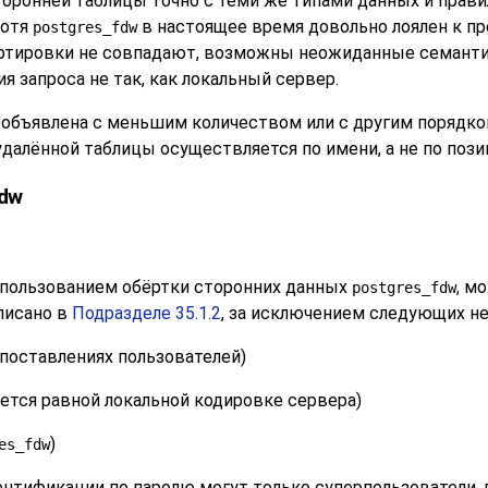
оронней таблицы точно с теми же типами данных и прави
Хотя
в настоящее время довольно лоялен к п
postgres_fdw
ортировки не совпадают, возможны неожиданные семантич
 запроса не так, как локальный сервер.
ь объявлена с меньшим количеством или с другим порядк
далённой таблицы осуществляется по имени, а не по пози
fdw
использованием обёртки сторонних данных
, м
postgres_fdw
писано в
Подразделе 35.1.2
, за исключением следующих н
опоставлениях пользователей)
тся равной локальной кодировке сервера)
)
es_fdw
нтификации по паролю могут только суперпользователи, 