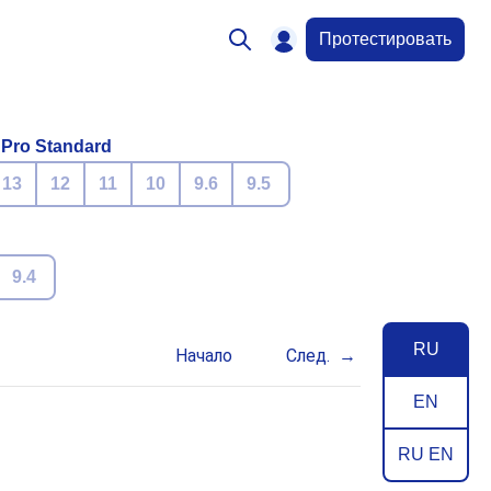
Протестировать
 Pro Standard
13
12
11
10
9.6
9.5
9.4
RU
Начало
След.
EN
RU EN