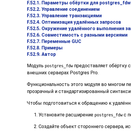
F.52.1. Параметры обёртки для postgres_fdw
F.52.2. Управление соединением
F.52.3. Управление транзакциями
F.52.4. Оптимизация удалённых запросов
F.52.5. Окружение удалённого выполнения з
F.52.6. Совместимость с разными версиями
F.52.7. Переменные GUC
F.52.8. Примеры
F.52.9. Автор
Модуль
предоставляет обёртку 
postgres_fdw
внешних серверах
Postgres Pro
.
Функциональность этого модуля во многом п
прозрачный и стандартизированный синтаксис
Чтобы подготовиться к обращению к удалён
Установите расширение
с 
postgres_fdw
Создайте объект стороннего сервера, и