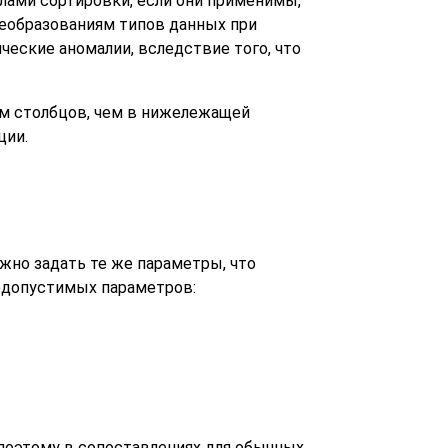
лами сортировки, если они применимы,
реобразованиям типов данных при
еские аномалии, вследствие того, что
ом столбцов, чем в нижележащей
ции.
ожно задать те же параметры, что
едопустимых параметров:
поэтому в сопоставлениях для обычных