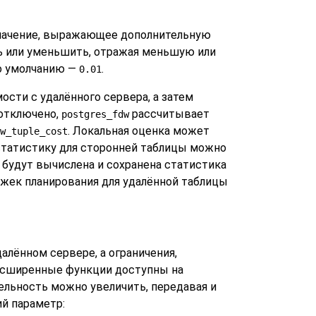
 значение, выражающее дополнительную
ть или уменьшить, отражая меньшую или
о умолчанию —
.
0.01
ости с удалённого сервера, а затем
отключено,
рассчитывает
postgres_fdw
. Локальная оценка может
w_tuple_cost
 статистику для сторонней таблицы можно
у будут вычислена и сохранена статистика
ржек планирования для удалённой таблицы
алённом сервере, а ограничения,
расширенные функции доступны на
тельность можно увеличить, передавая и
й параметр: