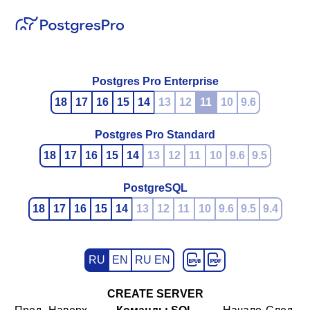
Postgres Pro Enterprise
18
17
16
15
14
13
12
11
10
9.6
Postgres Pro Standard
18
17
16
15
14
13
12
11
10
9.6
9.5
PostgreSQL
18
17
16
15
14
13
12
11
10
9.6
9.5
9.4
RU
EN
RU EN
CREATE SERVER