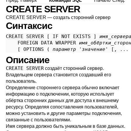
Пред.
Наверх
Команды SQL
Начало
След.
CREATE SERVER
CREATE SERVER — создать сторонний сервер
Синтаксис
CREATE SERVER [ IF NOT EXISTS ] 
имя_сервер
    FOREIGN DATA WRAPPER 
имя_обёртки_сторо
    [ OPTIONS ( 
параметр
 '
значение
' [, ...
Описание
CREATE SERVER
создаёт сторонний сервер.
Владельцем сервера становится создавший его
пользователь.
Определение стороннего сервера обычно включает
информацию о подключении, которую использует
обёртка сторонних данных для доступа к внешнему
ресурсу. Определяя сопоставления пользователей,
можно установить и другие параметры подключения,
связанные с пользователями.
Имя сервера должно быть уникальным в базе данных.