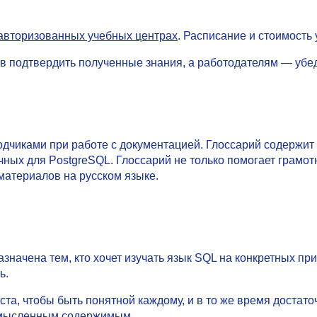
авторизованных учебных центрах
. Расписание и стоимость
в подтвердить полученные знания, а работодателям — убед
одчиками при работе с документацией. Глоссарий содержит
ичных для PostgreSQL. Глоссарий не только помогает грамо
материалов на русском языке.
значена тем, кто хочет изучать язык SQL на конкретных пр
ь.
а, чтобы быть понятной каждому, и в то же время достато
осмысленным содержимым.