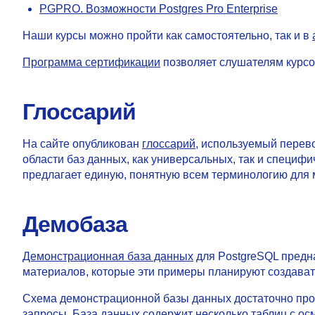
PGPRO. Возможности Postgres Pro Enterprise
Наши курсы можно пройти как самостоятельно, так и в
Программа сертификации
позволяет слушателям курсо
Глоссарий
На сайте опубликован
глоссарий
, используемый перев
области баз данных, как универсальных, так и специф
предлагает единую, понятную всем терминологию для 
Демобаза
Демонстрационная база данных
для PostgreSQL предна
материалов, которые эти примеры планируют создават
Схема демонстрационной базы данных достаточно прост
запросы. База данных содержит несколько таблиц с 