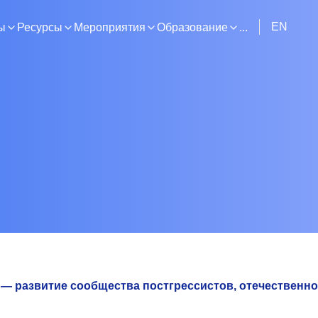
EN
ы
Ресурсы
Мероприятия
Образование
...
al — развитие сообщества постгрессистов, отечественн