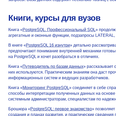
Книги, курсы для вузов
Книга «
PostgreSQL. Профессиональный SQL
» продолж
агрегатные и оконные функции, подзапросы LATERAL, 
В книге «
PostgreSQL 16 изнутри
» детально рассматрив
предпочитают понимание внутренней механики готовым 
на PostgreSQL и хочет разобраться в отличиях.
Книга «
Путеводитель по базам данных
» рассказывает 
них используются. Практическим знаниям она даст пр
информационных систем и ведущих разработчиков.
Книга «
Мониторинг PostgreSQL
» соединяет в себе спр
способы интерпретации полученных данных на основе 
системным администраторам, специалистам по надежн
Брошюра «
PostgreSQL: первое знакомство
» позволяет
создания и планах развития, и практические сведения 