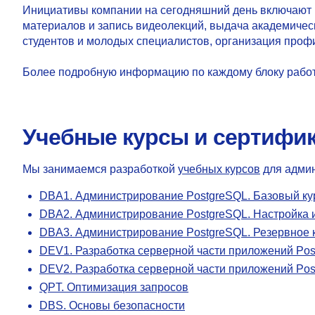
Инициативы компании на сегодняшний день включают 
материалов и запись видеолекций, выдача академиче
студентов и молодых специалистов, организация проф
Более подробную информацию по каждому блоку работ
Учебные курсы и сертифи
Мы занимаемся разработкой
учебных курсов
для админ
DBA1. Администрирование PostgreSQL. Базовый ку
DBA2. Администрирование PostgreSQL. Настройка 
DBA3. Администрирование PostgreSQL. Резервное 
DEV1. Разработка серверной части приложений Pos
DEV2. Разработка серверной части приложений Po
QPT. Оптимизация запросов
DBS. Основы безопасности