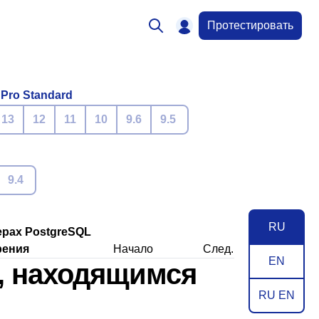
Протестировать
 Pro Standard
13
12
11
10
9.6
9.5
9.4
RU
ерах
PostgreSQL
рения
Начало
След.
EN
м, находящимся
RU EN