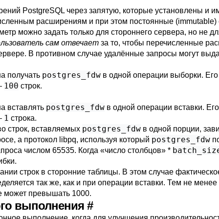
ирений
PostgreSQL
через запятую, которые установлены и и
исленным расширениям и при этом постоянные (immutable)
етр можно задать только для стороннего сервера, но не дл
ользователь сам отвечает
за то, чтобы перечисленные ра
ервере. В противном случае удалённые запросы могут выд
postgres_fdw
на получать
в одной операции выборки. Его
100
—
строк.
postgres_fdw
на вставлять
в одной операции вставки. Ег
1
—
строка.
postgres_fdw
во строк, вставляемых
в одной порции, зави
postgres_fdw
осе, а протокол libpq, используя который
по
batch_siz
апроса числом 65535. Когда
«
число столбцов
»
*
ибки.
ании строк в сторонние таблицы. В этом случае фактическое
деляется так же, как и при операции вставки. Тем не мене
е может превышать 1000.
ного выполнения
#
нное выполнение, когда для улучшения производительност