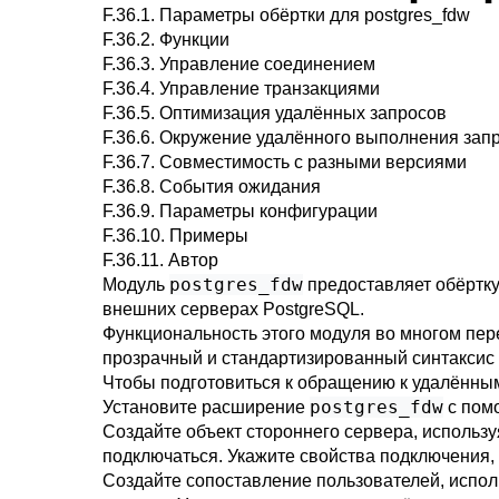
F.36.1. Параметры обёртки для postgres_fdw
F.36.2. Функции
F.36.3. Управление соединением
F.36.4. Управление транзакциями
F.36.5. Оптимизация удалённых запросов
F.36.6. Окружение удалённого выполнения зап
F.36.7. Совместимость с разными версиями
F.36.8. События ожидания
F.36.9. Параметры конфигурации
F.36.10. Примеры
F.36.11. Автор
postgres_fdw
Модуль
предоставляет обёртк
внешних серверах
PostgreSQL
.
Функциональность этого модуля во многом пер
прозрачный и стандартизированный синтаксис 
Чтобы подготовиться к обращению к удалённ
postgres_fdw
Установите расширение
с пом
Создайте объект стороннего сервера, использ
подключаться. Укажите свойства подключения,
Создайте сопоставление пользователей, испо