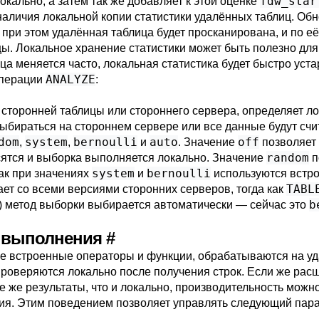
fdw_star
окально, а затем так же добавляет к этой оценке
наличия локальной копии статистики удалённых таблиц. Обн
; при этом удалённая таблица будет просканирована, и по 
ицы. Локальное хранение статистики может быть полезно д
а меняется часто, локальная статистика будет быстро уста
ANALYZE
операции
:
 сторонней таблицы или стороннего сервера, определяет л
бираться на стороннем сервере или все данные будут счи
dom
system
bernoulli
auto
off
,
,
и
. Значение
позволяет 
random
осятся и выборка выполняется локально. Значение
п
system
bernoulli
как при значениях
и
используются встр
TABL
ет со всеми версиями сторонних серверов, тогда как
b
 метод выборки выбирается автоматически — сейчас это
го выполнения
#
е встроенные операторы и функции, обрабатываются на уд
роверяются локально после получения строк. Если же ра
е же результаты, что и локально, производительность можн
ия. Этим поведением позволяет управлять следующий пара