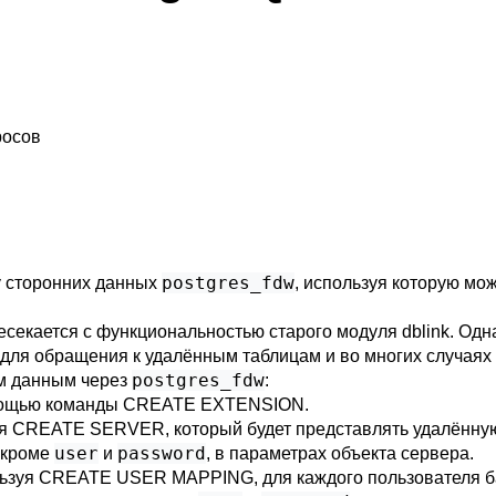
росов
postgres_fdw
у сторонних данных
, используя которую мо
есекается с функциональностью старого модуля
dblink
. Одн
для обращения к удалённым таблицам и во многих случаях
postgres_fdw
ым данным через
:
ощью команды
CREATE EXTENSION
.
уя
CREATE SERVER
, который будет представлять удалённую
user
password
 кроме
и
, в параметрах объекта сервера.
льзуя
CREATE USER MAPPING
, для каждого пользователя 