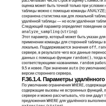
рассчитывает число строк и оценку стоимости л
оценка может быть точной только при условии 
таблицы можно с помощью команды
ANALYZE
сохранена статистика как для локальной табл
удалённой таблицы — но если удалённая таблиц
Следующий параметр определяет поведение 
analyze_sampling
string
(
)
Этот параметр, который может быть указан для
применении команды для сторонней таблицы вы
off
ran
локально. Поддерживаются значения
,
сервере, в результате чего все данные перен
random()
данных с помощью функции
, тогда 
random
соответствующими названиями.
работа
auto
9.5 и новее. При значении
(по умолчанию)
версии стороннего сервера.
F.36.1.4. Параметры удалённо
WHERE
По умолчанию ограничения
, содержащи
содержащие вызовы не встроенных функций, п
сервере и можно рассчитывать, что они дадут т
WHERE
предложения
для удалённого выполнен
extensions
string
(
)