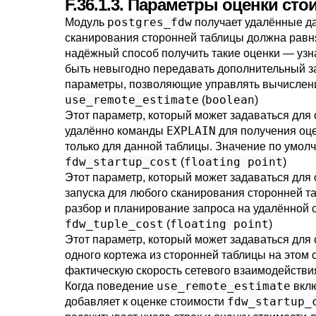
F.36.1.3. Параметры оценки ст
postgres_fdw
Модуль
получает удалённые да
сканирования сторонней таблицы должна равн
надёжный способ получить такие оценки — узн
быть невыгодно передавать дополнительный за
параметры, позволяющие управлять вычислени
use_remote_estimate
boolean
(
)
Этот параметр, который может задаваться для 
EXPLAIN
удалённо команды
для получения оце
только для данной таблицы. Значение по умо
fdw_startup_cost
floating point
(
)
Этот параметр, который может задаваться для 
запуска для любого сканирования сторонней т
разбор и планирование запроса на удалённой с
fdw_tuple_cost
floating point
(
)
Этот параметр, который может задаваться для
одного кортежа из сторонней таблицы на этом
фактическую скорость сетевого взаимодейств
use_remote_estimate
Когда поведение
вкл
fdw_startup_
добавляет к оценке стоимости