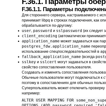
F.36.1. Параметры обё
F.36.1.1. Параметры подключе
Для стороннего сервера, настраиваемого с ис
принимает
libpq
в строках подключения, как оп
обрабатывается по-другому:
user
password
sslpassword
,
и
(их следует 
client_encoding
(автоматически принимает
application_name
может задаваться как па
postgres_fdw.application_name
переопр
ap
использование спецпоследовательностей в
fallback_application_name
post
(всегда
sslkey
sslcert
и
могут задаваться в свойств
свойство сопоставления пользователя.
Создавать и изменять сопоставления пользов
Обычные пользователи могут подключаться к 
поэтому в сопоставлениях для обычных пользо
Суперпользователь может отключить проверку 
например:
ALTER USER MAPPING FOR some_non_supe
OPTIONS (ADD password_required 'fal