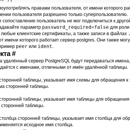
употреблять правами пользователя, от имени которого раб
влении пользователя разрешено только суперпользователю.
е сопоставление пользователь не мог подключиться к другой
password_required=false
задавайте параметр
для рол
 любые клиентские сертификаты, а также записи в файлах
т имени которого работает сервер postgres. Они также мог
peer
ident
апример
или
.
екта
#
на удалённый сервер
PostgreSQL
будут передаваться имена
здаётся с именами, отличными от имён удалённой таблицы.
 сторонней таблицы, указывает имя схемы для обращения к 
ма сторонней таблицы.
сторонней таблицы, указывает имя таблицы для обращения 
 сторонней таблицы.
столбца сторонней таблицы, указывает имя столбца для об
рименяется исходное имя столбца.