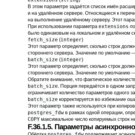
В этом параметре задаётся список имён расш
и на удалённом сервере. Относящиеся к переч
на выполнение удалённому серверу. Этот парам
extensions
При использовании параметра
п
было одинаковым на локальном и удалённом с
fetch_size
integer
(
)
Этот параметр определяет, сколько строк долж
стороннего сервера. Значение по умолчанию 
batch_size
integer
(
)
Этот параметр определяет, сколько строк долж
стороннего сервера. Значение по умолчанию 
Обратите внимание, что фактическое количест
batch_size
. Порция передаётся в одном запр
ограничивает количество параметров одного з
batch_size
корректируется во избежание ош
Этот параметр также используется при копиров
postgres_fdw
в рамках одной операции, опре
COPY
максимальное число копируемых строк н
F.36.1.5. Параметры асинхрон
postgres_fdw
Обёртка
поддерживает асинхро