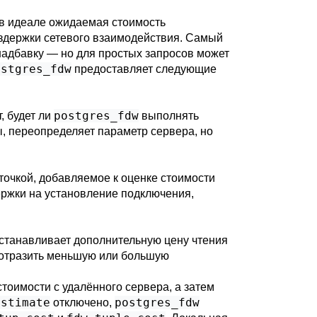
 в идеале ожидаемая стоимость
здержки сетевого взаимодействия. Самый
надбавку — но для простых запросов может
ostgres_fdw
предоставляет следующие
postgres_fdw
, будет ли
выполнять
, переопределяет параметр сервера, но
точкой, добавляемое к оценке стоимости
ержки на установление подключения,
устанавливает дополнительную цену чтения
ы отразить меньшую или большую
стоимости с удалённого сервера, а затем
estimate
postgres_fdw
отключено,