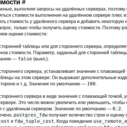
оимости
#
нные, выполняя запросы на удалённых серверах, поэтому
яться стоимости выполнения на удалённом сервере плюс и
ать стоимость у удалённого сервера и добавить некоторую 
p
прос, только чтобы получить оценку стоимости. Поэтому
ем оценки стоимости:
сторонней таблицы или для стороннего сервера, определяет
нок стоимости. Параметр, заданный для сторонней таблицы
false
лчанию —
(выкл.).
стороннего сервера, устанавливает значение с плавающей 
аблицы на этом сервере. Он выражает дополнительные изд
100
тороне и т. д. Значение по умолчанию —
.
 стороннего сервера в виде значения с плавающей точкой, 
 сервере. Это число можно увеличить или уменьшить, чтоб
0.2
ия с удалённым сервером. Значение по умолчанию —
.
postgres_fdw
ючено,
получает количество строк и оценку 
cost
fdw_tuple_cost
use_remote_
и
. Когда поведение