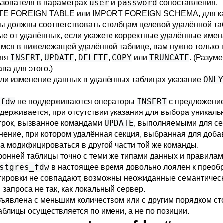
user
password
льзователя в параметрах
и
сопоставления.
TE FOREIGN TABLE
или
IMPORT FOREIGN SCHEMA
, для 
ы должны соответствовать столбцам целевой удалённой та
ые от удалённых, если укажете корректные удалённые имен
имся в нижележащей удалённой таблице, вам нужно только
INSERT
UPDATE
DELETE
COPY
TRUNCATE
няя
,
,
,
или
. (Разум
ва для этого.)
ONLY
 или изменение данных в удалённых таблицах указание
_fdw
INSERT
не поддерживаются операторы
с предложен
держивается, при отсутствии указания для выбора уникально
UPDATE
рок, вызванное командами
, выполняемыми для се
ение, при котором удалённая секция, выбранная для доба
а модифицироваться в другой части той же команды.
онней таблицы точно с теми же типами данных и правилами
stgres_fdw
в настоящее время довольно лоялен к преоб
ртировки не совпадают, возможны неожиданные семантическ
запроса не так, как локальный сервер.
объявлена с меньшим количеством или с другим порядком с
блицы осуществляется по имени, а не по позиции.