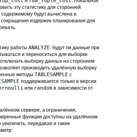
tup_cost
fdw_tuple_cost
и
. Локальная
овить эту статистику для сторонней
её содержимому будут вычислена и
ля сокращения издержек планирования для
ревать.
ANALYZE
огику работы
: будут ли данные при
тываться и переноситься для выборки
отключать выборку данных на стороннем
озволяет производить удалённую выборку
TABLESAMPLE
оенные методы
с
ESAMPLE
поддерживается только в версии
ernoulli
random
или
в зависимости от
алённом сервере, а ограничения,
сширенные функции доступны на удалённом
о увеличить, передавая и такие
метр: