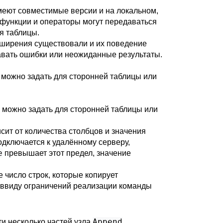
меют совместимые версии и на локальном,
 функции и операторы могут передаваться
я таблицы.
сширения существовали и их поведение
авать ошибки или неожиданные результаты.
 можно задать для сторонней таблицы или
о можно задать для сторонней таблицы или
сит от количества столбцов и значения
дключается к удалённому серверу,
e
превышает этот предел, значение
 число строк, которые копирует
е ввиду ограничений реализации команды
Append
и несколько частей узла