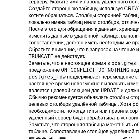
серверу. Укажите имя и пароль удалённого по
Создайте стороннюю таблицу, используя
CREA
хотите обращаться. Столбцы сторонней таблиц
локально имена таблиц и/или столбцов, отличн
После этого для обращения к данным, хранящ
изменять данные в удалённой таблице, выпол
сопоставлении, должен иметь необходимые пра
Обратите внимание, что в запросах на чтение
TRUNCATE
не действует.
postgres
Заметьте, что в настоящее время в
ON CONFLICT DO NOTHING
предложение
под
postgres_fdw
поддерживает перемещение ст
настоящее время невозможно выполнить измен
UPDATE
является целевой секцией для
и должн
Обычно рекомендуется объявлять столбцы стор
po
целевых столбцов удалённой таблицы. Хотя
необходимости, но когда типы или правила со
удалённый сервер будет обрабатывать условия 
Заметьте, что сторонняя таблица может быть 
таблице. Сопоставление столбцов удалённой та