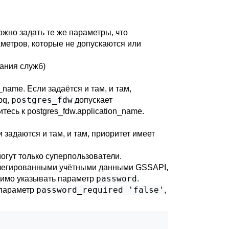
можно задать те же параметры, что
метров, которые не допускаются или
сания служб)
n_name
. Если задаётся и там, и там,
postgres_fdw
pq
,
допускает
итесь к
postgres_fdw.application_name
.
 задаются и там, и там, приоритет имеет
могут только суперпользователи.
делегированными учётными данными GSSAPI,
password
димо указывать параметр
.
password_required 'false'
 параметр
,