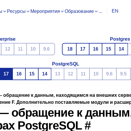
EN
ы
Ресурсы
Мероприятия
Образование
...
erprise
Postgres
12
11
10
9.6
18
17
16
15
14
PostgreSQL
17
16
15
14
13
12
11
10
9.6
9.5
w — обращение к данным, находящимся на внешних серв
ние F. Дополнительно поставляемые модули и расши
w — обращение к данны
рах
PostgreSQL
#