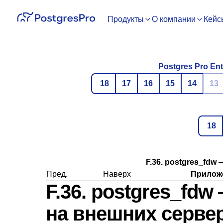
Продукты
О компании
Кейс
Postgres Pro Ent
18
17
16
15
14
13
18
F.36. postgres_fd
Пред.
Наверх
Приложе
F.36. postgres_fd
на внешних серве