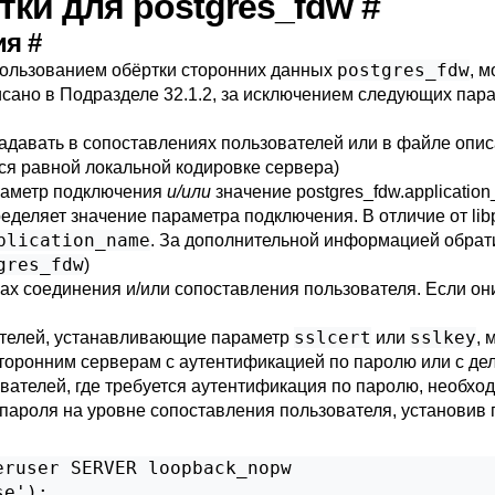
ртки для postgres_fdw
#
ния
#
postgres_fdw
пользованием обёртки сторонних данных
, 
исано в
Подразделе 32.1.2
, за исключением следующих пара
задавать в сопоставлениях пользователей или в файле опи
ся равной локальной кодировке сервера)
раметр подключения
и/или
значение
postgres_fdw.applicatio
еделяет значение параметра подключения. В отличие от
lib
plication_name
. За дополнительной информацией обрат
gres_fdw
)
ах соединения и/или сопоставления пользователя. Если они
sslcert
sslkey
ателей, устанавливающие параметр
или
, 
сторонним серверам с аутентификацией по паролю или с 
вателей, где требуется аутентификация по паролю, необхо
пароля на уровне сопоставления пользователя, установив
ruser SERVER loopback_nopw

se');