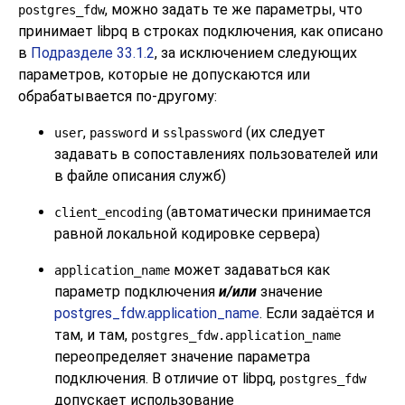
, можно задать те же параметры, что
postgres_fdw
принимает
libpq
в строках подключения, как описано
в
Подразделе 33.1.2
, за исключением следующих
параметров, которые не допускаются или
обрабатывается по-другому:
,
и
(их следует
user
password
sslpassword
задавать в сопоставлениях пользователей или
в файле описания служб)
(автоматически принимается
client_encoding
равной локальной кодировке сервера)
может задаваться как
application_name
параметр подключения
и/или
значение
postgres_fdw.application_name
. Если задаётся и
там, и там,
postgres_fdw.application_name
переопределяет значение параметра
подключения. В отличие от
libpq
,
postgres_fdw
допускает использование