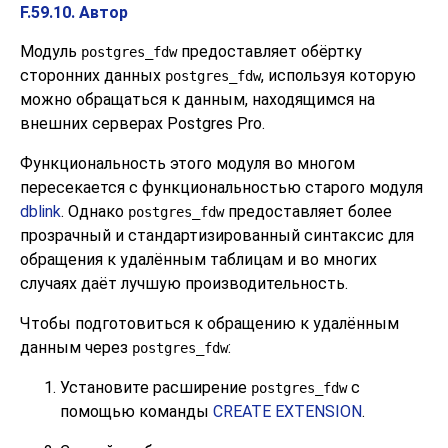
F.59.10. Автор
Модуль
предоставляет обёртку
postgres_fdw
сторонних данных
, используя которую
postgres_fdw
можно обращаться к данным, находящимся на
внешних серверах
Postgres Pro
.
Функциональность этого модуля во многом
пересекается с функциональностью старого модуля
dblink
. Однако
предоставляет более
postgres_fdw
прозрачный и стандартизированный синтаксис для
обращения к удалённым таблицам и во многих
случаях даёт лучшую производительность.
Чтобы подготовиться к обращению к удалённым
данным через
:
postgres_fdw
Установите расширение
с
postgres_fdw
помощью команды
CREATE EXTENSION
.