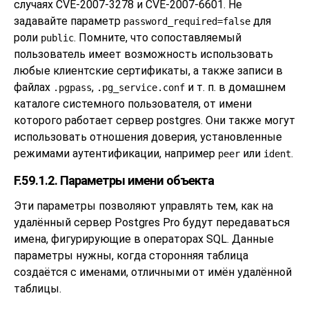
случаях CVE-2007-3278 и CVE-2007-6601. Не
задавайте параметр
для
password_required=false
роли
. Помните, что сопоставляемый
public
пользователь имеет возможность использовать
любые клиентские сертификаты, а также записи в
файлах
,
и т. п. в домашнем
.pgpass
.pg_service.conf
каталоге системного пользователя, от имени
которого работает сервер postgres. Они также могут
использовать отношения доверия, установленные
режимами аутентификации, например
или
.
peer
ident
F.59.1.2. Параметры имени объекта
Эти параметры позволяют управлять тем, как на
удалённый сервер
Postgres Pro
будут передаваться
имена, фигурирующие в операторах SQL. Данные
параметры нужны, когда сторонняя таблица
создаётся с именами, отличными от имён удалённой
таблицы.