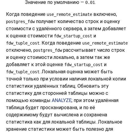
Значение по умолчанию —
.
0.01
Когда поведение
включено,
use_remote_estimate
получает количество строк и оценку
postgres_fdw
стоимости с удалённого сервера, а затем добавляет
к оценке стоимости
и
fdw_startup_cost
. Когда поведение
fdw_tuple_cost
use_remote_estimate
отключено,
рассчитывает число строк
postgres_fdw
и оценку стоимости локально, а затем так же
добавляет к этой оценке
и
fdw_startup_cost
. Локальная оценка может быть
fdw_tuple_cost
точной только при условии наличия локальной копии
статистики удалённых таблиц. Обновить эту
статистику для сторонней таблицы можно с
помощью команды
ANALYZE
; при этом удалённая
таблица будет просканирована, и по её
содержимому будут вычислена и сохранена
статистика как для локальной таблицы. Локальное
хранение статистики может быть полезно для