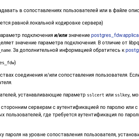
адавать в сопоставлениях пользователей или в файле опи
тся равной локальной кодировке сервера)
параметр подключения
и/или
значение
postgres_fdw.applic
еляет значение параметра подключения. В отличие от
libp
. За дополнительной информацией обратитесь к
postg
_name
)
es_fdw
ствах соединения и/или сопоставления пользователя. Если
теля.
вателей, устанавливающие параметр
или
, м
sslcert
sslkey
 сторонним серверам с аутентификацией по паролю или
ых пользователей, где требуется аутентификация по паро
 пароля на уровне сопоставления пользователя, устано