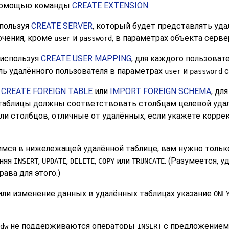
помощью команды
CREATE EXTENSION
.
спользуя
CREATE SERVER
, который будет представлять уда
ючения, кроме
и
, в параметрах объекта серве
user
password
 используя
CREATE USER MAPPING
, для каждого пользоват
ль удалённого пользователя в параметрах
и
с
user
password
я
CREATE FOREIGN TABLE
или
IMPORT FOREIGN SCHEMA
, дл
 таблицы должны соответствовать столбцам целевой уда
или столбцов, отличные от удалённых, если укажете корр
щимся в нижележащей удалённой таблице, вам нужно толь
лняя
,
,
,
или
. (Разумеется, 
INSERT
UPDATE
DELETE
COPY
TRUNCATE
ава для этого.)
 или изменение данных в удалённых таблицах указание
ONL
не поддерживаются операторы
с предложение
dw
INSERT