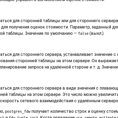
ться для сторонней таблицы или для стороннего сервера,
для получения оценок стоимости. Параметр, заданный дл
ной таблицы. Значение по умолчанию —
(выкл.).
false
аться для стороннего сервера, устанавливает значение с
рования сторонней таблицы на этом сервере. Он выражае
планирование запроса на удалённой стороне и т. д. Значе
аться для стороннего сервера в виде значения с плаваю
нней таблицы на этом сервере. Это число можно увеличит
корость сетевого взаимодействия с удалённым серверо
о,
получает количество строк и оценку стоим
postgres_fdw
и
. Когда поведение
st
fdw_tuple_cost
use_remote_estimate