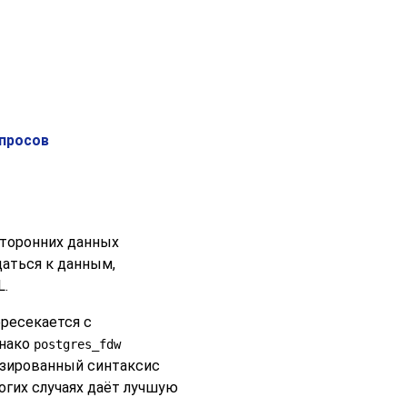
апросов
сторонних данных
щаться к данным,
L
.
ресекается с
днако
postgres_fdw
изированный синтаксис
огих случаях даёт лучшую