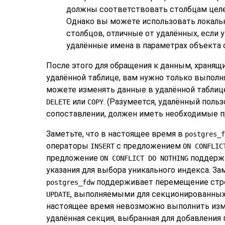
должны соответствовать столбцам целе
Однако вы можете использовать локальн
столбцов, отличные от удалённых, если
удалённые имена в параметрах объекта 
После этого для обращения к данным, храня
удалённой таблице, вам нужно только выпол
можете изменять данные в удалённой таблиц
или
. (Разумеется, удалённый польз
DELETE
COPY
сопоставлении, должен иметь необходимые пр
Заметьте, что в настоящее время в
postgres_f
операторы
с предложением
INSERT
ON CONFLIC
предложение
поддержи
ON CONFLICT DO NOTHING
указания для выбора уникального индекса. За
поддерживает перемещение стр
postgres_fdw
, выполняемыми для секционированных 
UPDATE
настоящее время невозможно выполнить изм
удалённая секция, выбранная для добавления