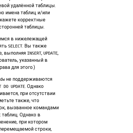
вой удалённой таблицы.
о имена таблиц и/или
 укажете корректные
сторонней таблицы.
щимся в нижележащей
нять
. Вы также
SELECT
е, выполняя
,
,
INSERT
UPDATE
ователь, указанный в
ава для этого.)
не поддерживаются
dw
. Однако
T DO UPDATE
вается, при отсутствии
метьте также, что
ок, вызванное командами
таблиц. Однако в
енение, при котором
 перемещаемой строки,