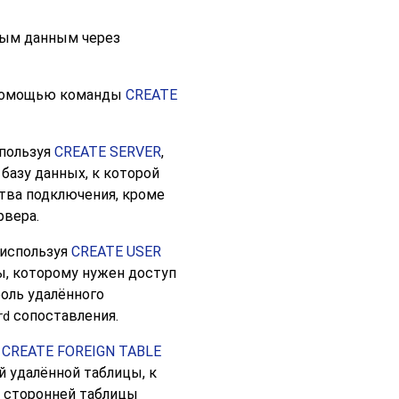
ным данным через
помощью команды
CREATE
спользуя
CREATE SERVER
,
базу данных, к которой
тва подключения, кроме
рвера.
 используя
CREATE USER
зы, которому нужен доступ
роль удалённого
сопоставления.
rd
я
CREATE FOREIGN TABLE
й удалённой таблицы, к
ы сторонней таблицы