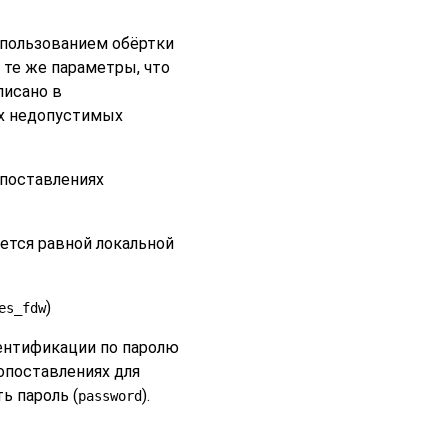
спользованием обёртки
 те же параметры, что
писано в
их недопустимых
опоставлениях
ется равной локальной
)
es_fdw
ентификации по паролю
опоставлениях для
ь пароль (
).
password