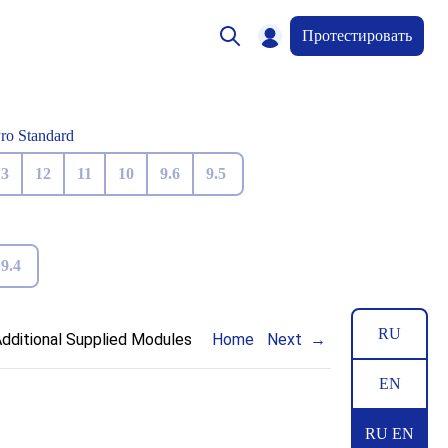
Протестировать
Pro Standard
13
12
11
10
9.6
9.5
9.4
RU
Additional Supplied Modules
Home
Next
EN
RU EN