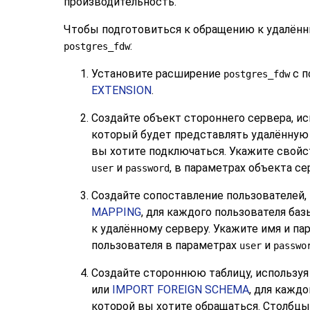
производительность.
Чтобы подготовиться к обращению к удалён
:
postgres_fdw
Установите расширение
с 
postgres_fdw
EXTENSION
.
Создайте объект стороннего сервера, и
который будет представлять удалённую 
вы хотите подключаться. Укажите свойс
и
, в параметрах объекта се
user
password
Создайте сопоставление пользователей,
MAPPING
, для каждого пользователя ба
к удалённому серверу. Укажите имя и па
пользователя в параметрах
и
user
passwo
Создайте стороннюю таблицу, использу
или
IMPORT FOREIGN SCHEMA
, для каждо
которой вы хотите обращаться. Столбц