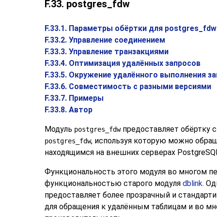
F.33. postgres_fdw
F.33.1. Параметры обёртки для postgres_fdw
F.33.2. Управление соединением
F.33.3. Управление транзакциями
F.33.4. Оптимизация удалённых запросов
F.33.5. Окружение удалённого выполнения з
F.33.6. Совместимость с разными версиями
F.33.7. Примеры
F.33.8. Автор
Модуль
предоставляет обёртку 
postgres_fdw
, используя которую можно обра
postgres_fdw
находящимся на внешних серверах
PostgreSQ
Функциональность этого модуля во многом пе
функциональностью старого модуля
dblink
. О
предоставляет более прозрачный и стандарт
для обращения к удалённым таблицам и во мн