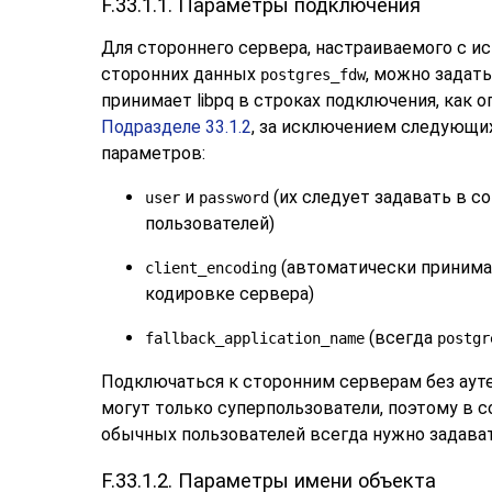
F.33.1.1. Параметры подключения
Для стороннего сервера, настраиваемого с и
сторонних данных
, можно задать
postgres_fdw
принимает
libpq
в строках подключения, как о
Подразделе 33.1.2
, за исключением следующ
параметров:
и
(их следует задавать в с
user
password
пользователей)
(автоматически принима
client_encoding
кодировке сервера)
(всегда
fallback_application_name
postgr
Подключаться к сторонним серверам без аут
могут только суперпользователи, поэтому в с
обычных пользователей всегда нужно задават
F.33.1.2. Параметры имени объекта