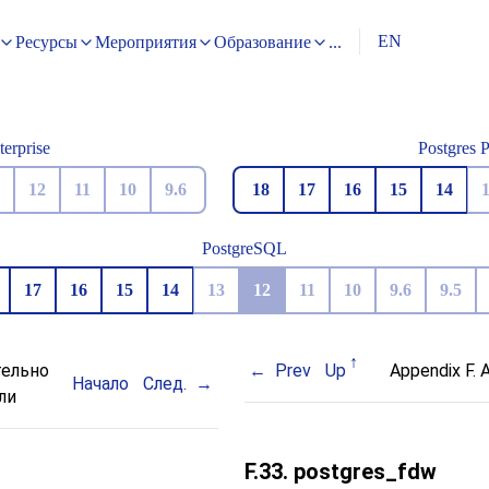
EN
Ресурсы
Мероприятия
Образование
...
terprise
Postgres 
12
11
10
9.6
18
17
16
15
14
PostgreSQL
17
16
15
14
13
12
11
10
9.6
9.5
тельно
Prev
Up
Appendix F. 
Начало
След.
ли
F.33. postgres_fdw