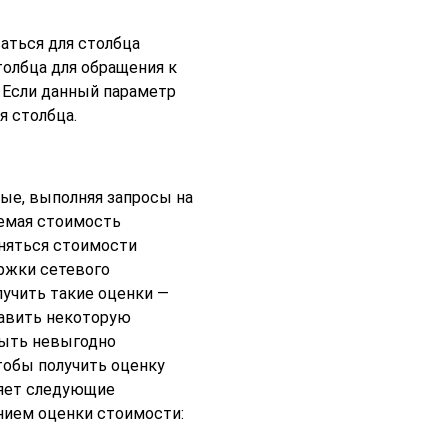
аться для столбца
толбца для обращения к
. Если данный параметр
я столбца.
ые, выполняя запросы на
аемая стоимость
няться стоимости
ржки сетевого
учить такие оценки —
бавить некоторую
быть невыгодно
тобы получить оценку
яет следующие
нием оценки стоимости: