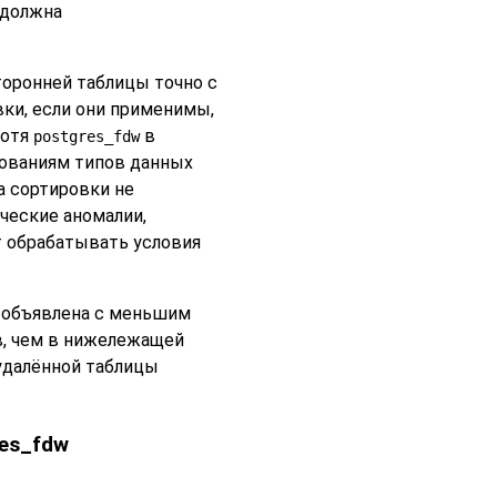
 должна
оронней таблицы точно с
ки, если они применимы,
Хотя
в
postgres_fdw
зованиям типов данных
а сортировки не
еские аномалии,
т обрабатывать условия
ь объявлена с меньшим
в, чем в нижележащей
удалённой таблицы
res_fdw