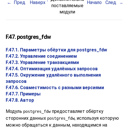
Пред.
Наверх
Начало
След.
поставляемые
модули
F.47. postgres_fdw
F.47.1. Параметры обёртки для postgres_fdw
F.47.2. Управление соединением
F.47.3. Управление транзакциями
F.47.4. Оптимизация удалённых запросов
F.47.5. Окружение удалённого выполнения
запросов
F.47.6. Совместимость с разными версиями
F.47.7. Примеры
F.47.8. Автор
Модуль
предоставляет обёртку
postgres_fdw
сторонних данных
, используя которую
postgres_fdw
можно обращаться к данным, находящимся на