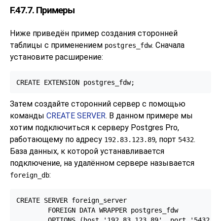
F.47.7. Примеры
Ниже приведён пример создания сторонней
таблицы с применением
. Сначала
postgres_fdw
установите расширение:
CREATE EXTENSION postgres_fdw;
Затем создайте сторонний сервер с помощью
команды
CREATE SERVER
. В данном примере мы
хотим подключиться к серверу
Postgres Pro
,
работающему по адресу
, порт
.
192.83.123.89
5432
База данных, к которой устанавливается
подключение, на удалённом сервере называется
:
foreign_db
CREATE SERVER foreign_server

        FOREIGN DATA WRAPPER postgres_fdw

        OPTIONS (host '192.83.123.89', port '5432',