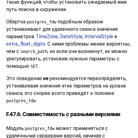
таких функций, чтобы установить ожидаемый ими
путь поиска в окружении.
Обёртка
подобным образом
postgres_fdw
устанавливает для удалённого сеанса значения
параметров
TimeZone
,
DateStyle
,
IntervalStyle
и
extra_float_digits
. С ними проблемы менее вероятны,
чем с
, но если они возникнут, их можно
search_path
урегулировать, установив нужные параметры с
помощью
.
SET
Это поведение
не
рекомендуется переопределять,
устанавливая значения этих параметров на уровне
сеанса; это скорее всего приведёт к поломке
.
postgres_fdw
F.47.6. Совместимость с разными версиями
Модуль
может применяться с
postgres_fdw
удалёнными серверами версий, начиная с