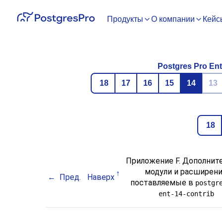
Продукты
О компании
Кейс
Postgres Pro Ent
18
17
16
15
14
13
18
Приложение F. Дополнит
модули и расширени
Пред.
Наверх
поставляемые в
postgr
ent-14-contrib