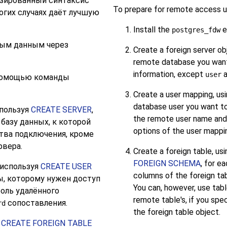
изированный синтаксис
To prepare for remote access 
огих случаях даёт лучшую
Install the
e
postgres_fdw
ным данным через
Create a foreign server ob
remote database you want
information, except
a
user
помощью команды
Create a user mapping, us
database user you want to
спользуя
CREATE SERVER
,
the remote user name and
базу данных, к которой
options of the user mappi
тва подключения, кроме
рвера.
Create a foreign table, us
FOREIGN SCHEMA
, for e
 используя
CREATE USER
columns of the foreign ta
зы, которому нужен доступ
You can, however, use tab
роль удалённого
remote table's, if you sp
сопоставления.
rd
the foreign table object.
я
CREATE FOREIGN TABLE