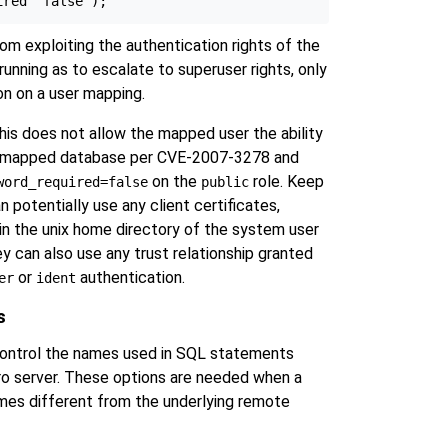
om exploiting the authentication rights of the
running as to escalate to superuser rights, only
on on a user mapping.
this does not allow the mapped user the ability
e mapped database per CVE-2007-3278 and
on the
role. Keep
word_required=false
public
 potentially use any client certificates,
in the unix home directory of the system user
y can also use any trust relationship granted
or
authentication.
er
ident
s
control the names used in SQL statements
ro
server. These options are needed when a
ames different from the underlying remote