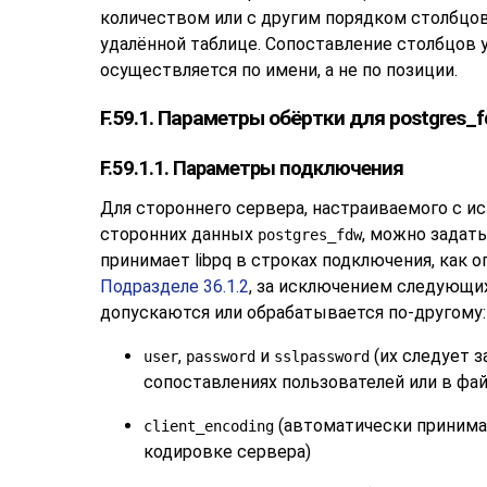
количеством или с другим порядком столбцо
удалённой таблице. Сопоставление столбцов 
осуществляется по имени, а не по позиции.
F.59.1. Параметры обёртки для postgres_
F.59.1.1. Параметры подключения
Для стороннего сервера, настраиваемого с и
сторонних данных
, можно задать
postgres_fdw
принимает
libpq
в строках подключения, как о
Подразделе 36.1.2
, за исключением следующи
допускаются или обрабатывается по-другому:
,
и
(их следует з
user
password
sslpassword
сопоставлениях пользователей или в фай
(автоматически принима
client_encoding
кодировке сервера)