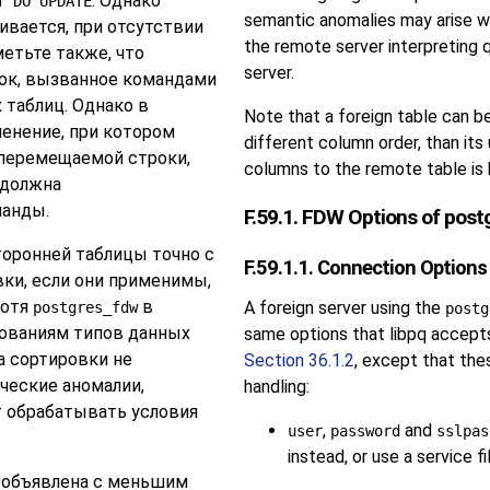
. Однако
T DO UPDATE
semantic anomalies may arise wh
вается, при отсутствии
the remote server interpreting q
метьте также, что
server.
ок, вызванное командами
таблиц. Однако в
Note that a foreign table can b
енение, при котором
different column order, than its
 перемещаемой строки,
columns to the remote table is 
 должна
манды.
F.59.1. FDW Options of pos
оронней таблицы точно с
F.59.1.1. Connection Options
ки, если они применимы,
Хотя
в
A foreign server using the
postgres_fdw
postg
зованиям типов данных
same options that
libpq
accepts 
а сортировки не
Section 36.1.2
, except that the
еские аномалии,
handling:
т обрабатывать условия
,
and
user
password
sslpas
instead, or use a service fi
ь объявлена с меньшим