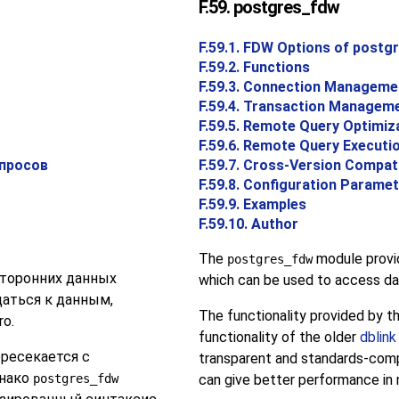
F.59. postgres_fdw
F.59.1. FDW Options of postg
F.59.2. Functions
F.59.3. Connection Manageme
F.59.4. Transaction Managem
F.59.5. Remote Query Optimiz
F.59.6. Remote Query Executi
апросов
F.59.7. Cross-Version Compati
F.59.8. Configuration Parame
F.59.9. Examples
F.59.10. Author
The
module provi
postgres_fdw
сторонних данных
which can be used to access da
щаться к данным,
The functionality provided by th
ro
.
functionality of the older
dblink
ресекается с
transparent and standards-comp
днако
postgres_fdw
can give better performance in