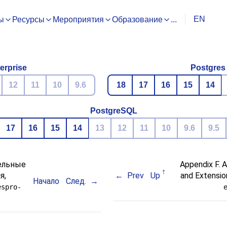
EN
ы
Ресурсы
Мероприятия
Образование
...
erprise
Postgres
12
11
10
9.6
18
17
16
15
14
PostgreSQL
17
16
15
14
13
12
11
10
9.6
9.5
ельные
Appendix F. 
я,
Prev
Up
and Extensio
Начало
След.
espro-