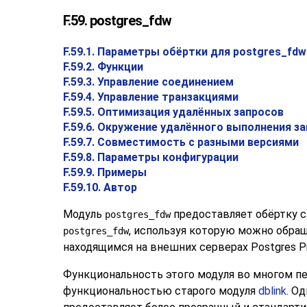
F.59. postgres_fdw
F.59.1. Параметры обёртки для postgres_fdw
F.59.2. Функции
F.59.3. Управление соединением
F.59.4. Управление транзакциями
F.59.5. Оптимизация удалённых запросов
F.59.6. Окружение удалённого выполнения з
F.59.7. Совместимость с разными версиями
F.59.8. Параметры конфигурации
F.59.9. Примеры
F.59.10. Автор
Модуль
предоставляет обёртку 
postgres_fdw
, используя которую можно обра
postgres_fdw
находящимся на внешних серверах
Postgres P
Функциональность этого модуля во многом пе
функциональностью старого модуля
dblink
. О