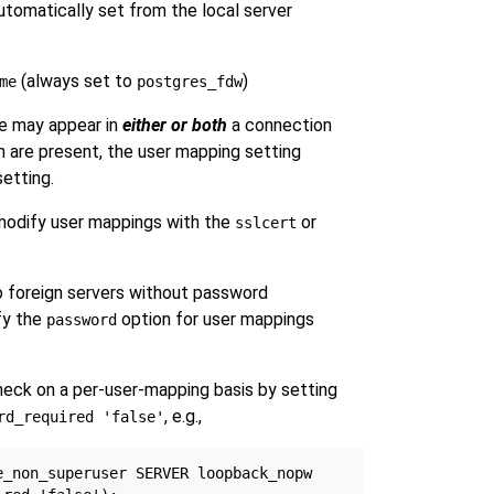
automatically set from the local server
(always set to
)
me
postgres_fdw
e may appear in
either or both
a connection
h are present, the user mapping setting
etting.
modify user mappings with the
or
sslcert
 foreign servers without password
fy the
option for user mappings
password
heck on a per-user-mapping basis by setting
, e.g.,
rd_required 'false'
_non_superuser SERVER loopback_nopw
