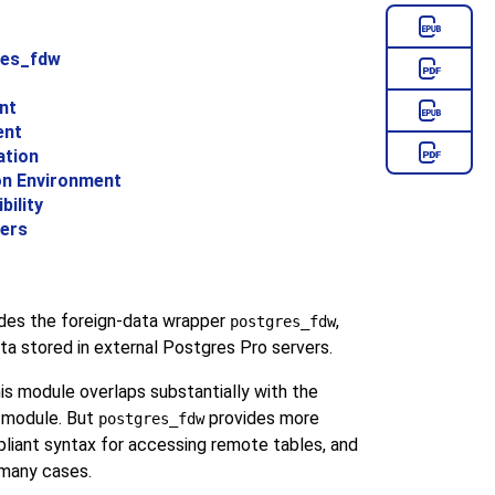
res_fdw
nt
ent
ation
on Environment
bility
ters
des the foreign-data wrapper
,
postgres_fdw
ta stored in external
Postgres Pro
servers.
is module overlaps substantially with the
module. But
provides more
postgres_fdw
liant syntax for accessing remote tables, and
 many cases.