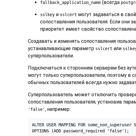
(всегда
fallback_application_name
postgr
и
могут задаваться в свой
sslkey
sslcert
сопоставления пользователя. Если они за
приоритет имеет свойство сопоставлени
Создавать и изменять сопоставления пользов
устанавливающие параметр
или
sslcert
sslke
суперпользователи.
Подключаться к сторонним серверам без аут
могут только суперпользователи, поэтому в с
обычных пользователей всегда нужно задават
Суперпользователь может отключить проверк
сопоставления пользователя, установив пар
, например:
'false'
ALTER USER MAPPING FOR some_non_superuser S
OPTIONS (ADD password_required 'false');