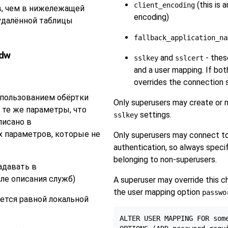
(this is 
client_encoding
в, чем в нижележащей
encoding)
удалённой таблицы
fallback_application_na
fdw
and
- thes
sslkey
sslcert
and a user mapping. If bot
overrides the connection s
спользованием обёртки
Only superusers may create or 
 те же параметры, что
settings.
sslkey
писано в
х параметров, которые не
Only superusers may connect to
authentication, so always speci
belonging to non-superusers.
адавать в
ле описания служб)
A superuser may override this c
the user mapping option
passwo
ется равной локальной
ALTER USER MAPPING FOR some