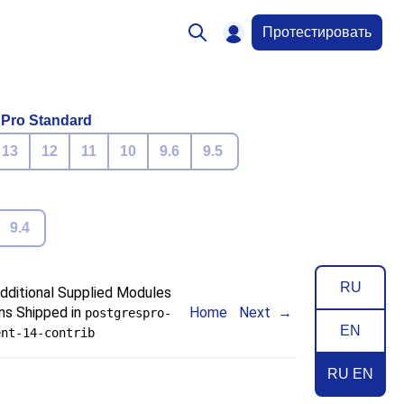
Протестировать
 Pro Standard
13
12
11
10
9.6
9.5
9.4
RU
Additional Supplied Modules
ns Shipped in
Home
Next
postgrespro-
EN
ent-14-contrib
RU EN