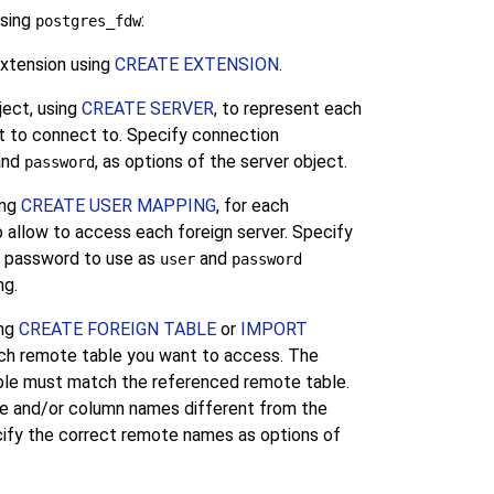
using
:
postgres_fdw
xtension using
CREATE EXTENSION
.
ject, using
CREATE SERVER
, to represent each
 to connect to. Specify connection
nd
, as options of the server object.
password
ing
CREATE USER MAPPING
, for each
 allow to access each foreign server. Specify
 password to use as
and
user
password
ng.
ing
CREATE FOREIGN TABLE
or
IMPORT
ach remote table you want to access. The
ble must match the referenced remote table.
le and/or column names different from the
ecify the correct remote names as options of