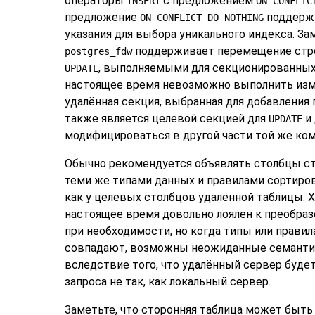
операторы
с предложением
INSERT
ON CONFLIC
предложение
поддержи
ON CONFLICT DO NOTHING
указания для выбора уникального индекса. За
поддерживает перемещение стр
postgres_fdw
, выполняемыми для секционированных 
UPDATE
настоящее время невозможно выполнить изм
удалённая секция, выбранная для добавления
также является целевой секцией для
и
UPDATE
модифицироваться в другой части той же ко
Обычно рекомендуется объявлять столбцы ст
теми же типами данных и правилами сортиров
как у целевых столбцов удалённой таблицы. 
настоящее время довольно лоялен к преобра
при необходимости, но когда типы или правил
совпадают, возможны неожиданные семантич
вследствие того, что удалённый сервер буде
запроса не так, как локальный сервер.
Заметьте, что сторонняя таблица может быт