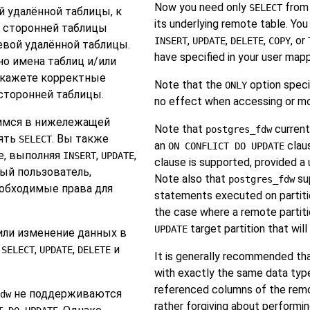
Now you need only
from 
SELECT
й удалённой таблицы, к
its underlying remote table. Yo
ы сторонней таблицы
,
,
,
, or
INSERT
UPDATE
DELETE
COPY
вой удалённой таблицы.
have specified in your user mapp
о имена таблиц и/или
 укажете корректные
Note that the
option speci
ONLY
сторонней таблицы.
no effect when accessing or mo
щимся в нижележащей
Note that
current
postgres_fdw
нять
. Вы также
SELECT
an
clau
ON CONFLICT DO UPDATE
е, выполняя
,
,
INSERT
UPDATE
clause is supported, provided a 
ный пользователь,
Note also that
su
postgres_fdw
еобходимые права для
statements executed on partitio
the case where a remote partiti
target partition that wi
UPDATE
 или изменение данных в
х
,
,
и
SELECT
UPDATE
DELETE
It is generally recommended tha
with exactly the same data types
referenced columns of the rem
не поддерживаются
dw
rather forgiving about performin