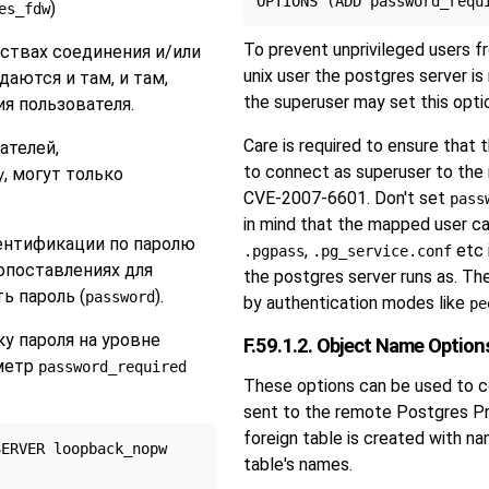
)
es_fdw
To prevent unprivileged users fr
ствах соединения и/или
unix user the postgres server is 
даются и там, и там,
the superuser may set this opti
я пользователя.
Care is required to ensure that 
ателей,
to connect as superuser to th
, могут только
y
CVE-2007-6601. Don't set
pass
in mind that the mapped user can
ентификации по паролю
,
etc 
.pgpass
.pg_service.conf
опоставлениях для
the postgres server runs as. The
ь пароль (
).
password
by authentication modes like
pe
у пароля на уровне
F.59.1.2. Object Name Option
аметр
password_required
These options can be used to 
sent to the remote
Postgres P
foreign table is created with n
ERVER loopback_nopw

table's names.