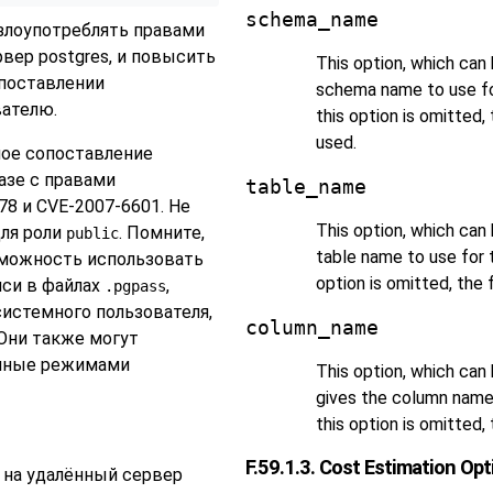
schema_name
злоупотреблять правами
рвер postgres, и повысить
This option, which can 
опоставлении
schema name to use for
вателю.
this option is omitted,
used.
ное сопоставление
азе с правами
table_name
78 и CVE-2007-6601. Не
This option, which can 
ля роли
. Помните,
public
table name to use for t
зможность использовать
option is omitted, the 
иси в файлах
,
.pgpass
системного пользователя,
column_name
 Они также могут
енные режимами
This option, which can 
gives the column name 
this option is omitted,
F.59.1.3. Cost Estimation Opt
 на удалённый сервер