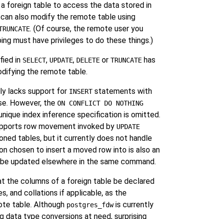
a foreign table to access the data stored in
u can also modify the remote table using
. (Of course, the remote user you
TRUNCATE
ing must have privileges to do these things.)
fied in
,
,
or
has
SELECT
UPDATE
DELETE
TRUNCATE
difying the remote table.
ly lacks support for
statements with
INSERT
se. However, the
ON CONFLICT DO NOTHING
unique index inference specification is omitted.
pports row movement invoked by
UPDATE
ned tables, but it currently does not handle
on chosen to insert a moved row into is also an
ll be updated elsewhere in the same command.
t the columns of a foreign table be declared
, and collations if applicable, as the
ote table. Although
is currently
postgres_fdw
g data type conversions at need, surprising