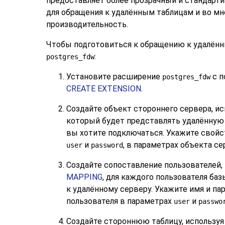
предоставляет более прозрачный и стандарт
для обращения к удалённым таблицам и во мн
производительность.
Чтобы подготовиться к обращению к удалён
:
postgres_fdw
Установите расширение
с 
postgres_fdw
CREATE EXTENSION
.
Создайте объект стороннего сервера, и
который будет представлять удалённую 
вы хотите подключаться. Укажите свойс
и
, в параметрах объекта се
user
password
Создайте сопоставление пользователей,
MAPPING
, для каждого пользователя ба
к удалённому серверу. Укажите имя и па
пользователя в параметрах
и
user
passwo
Создайте стороннюю таблицу, использу