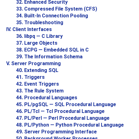
32. Enhanced Security
33. Compressed File System (CFS)
34. Built-In Connection Pooling
35. Troubleshooting
IV. Client Interfaces
36.
libpq
— C Library
37. Large Objects
38.
ECPG
— Embedded
SQL
in C
39. The Information Schema
V. Server Programming
40. Extending
SQL
41. Triggers
42. Event Triggers
43. The Rule System
44. Procedural Languages
45.
PL/pgSQL
—
SQL
Procedural Language
46. PL/Tcl — Tcl Procedural Language
47. PL/Perl — Perl Procedural Language
48. PL/Python — Python Procedural Language
49. Server Programming Interface
50. Background Worker Processes