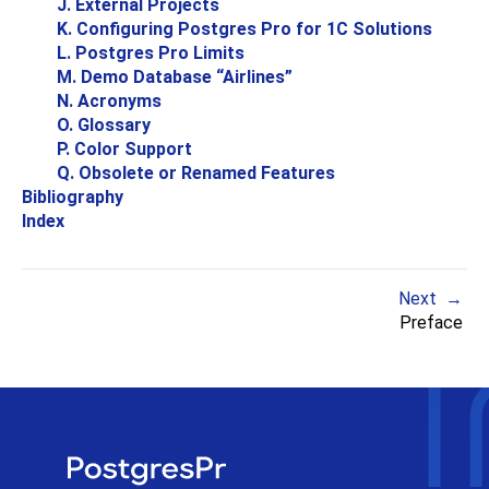
J. External Projects
K. Configuring
Postgres Pro
for
1C
Solutions
L.
Postgres Pro
Limits
M. Demo Database
“
Airlines
”
N. Acronyms
O. Glossary
P. Color Support
Q. Obsolete or Renamed Features
Bibliography
Index
Next
Preface