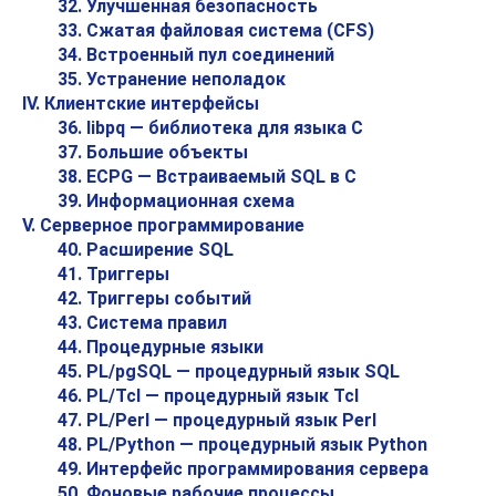
32. Улучшенная безопасность
33. Сжатая файловая система (CFS)
34. Встроенный пул соединений
35. Устранение неполадок
IV. Клиентские интерфейсы
36.
libpq
— библиотека для языка C
37. Большие объекты
38.
ECPG
— Встраиваемый
SQL
в C
39. Информационная схема
V. Серверное программирование
40. Расширение
SQL
41. Триггеры
42. Триггеры событий
43. Система правил
44. Процедурные языки
45.
PL/pgSQL
— процедурный язык
SQL
46. PL/Tcl — процедурный язык Tcl
47. PL/Perl — процедурный язык Perl
48. PL/Python — процедурный язык Python
49. Интерфейс программирования сервера
50. Фоновые рабочие процессы