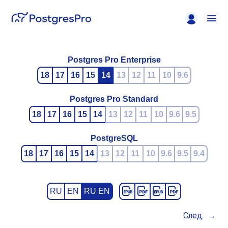
Postgres Pro Enterprise
18
17
16
15
14
13
12
11
10
9.6
Postgres Pro Standard
18
17
16
15
14
13
12
11
10
9.6
9.5
PostgreSQL
18
17
16
15
14
13
12
11
10
9.6
9.5
9.4
RU
EN
RU EN
След.