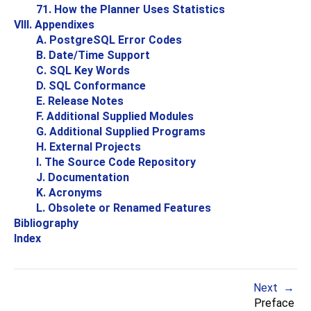
71. How the Planner Uses Statistics
VIII. Appendixes
A.
PostgreSQL
Error Codes
B. Date/Time Support
C.
SQL
Key Words
D. SQL Conformance
E. Release Notes
F. Additional Supplied Modules
G. Additional Supplied Programs
H. External Projects
I. The Source Code Repository
J. Documentation
K. Acronyms
L. Obsolete or Renamed Features
Bibliography
Index
Next
Preface