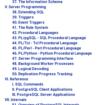
37. The Information Schema
V. Server Programming
38. Extending
SQL
39. Triggers
40. Event Triggers
41. The Rule System
42. Procedural Languages
43.
PL/pgSQL
-
SQL
Procedural Language
44. PL/Tcl - Tcl Procedural Language
45. PL/Perl - Perl Procedural Language
46. PL/Python - Python Procedural Language
47. Server Programming Interface
48. Background Worker Processes
49. Logical Decoding
50. Replication Progress Tracking
VI. Reference
I. SQL Commands
II. PostgreSQL Client Applications
III. PostgreSQL Server Applications
VII. Internals
51. Overview of PostgreSQL Internals