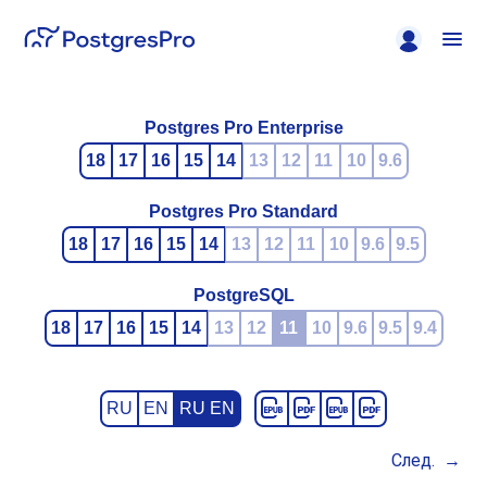
Postgres Pro Enterprise
18
17
16
15
14
13
12
11
10
9.6
Postgres Pro Standard
18
17
16
15
14
13
12
11
10
9.6
9.5
PostgreSQL
18
17
16
15
14
13
12
11
10
9.6
9.5
9.4
RU
EN
RU EN
След.