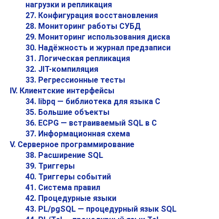
нагрузки и репликация
27. Конфигурация восстановления
28. Мониторинг работы СУБД
29. Мониторинг использования диска
30. Надёжность и журнал предзаписи
31. Логическая репликация
32.
JIT
-компиляция
33. Регрессионные тесты
IV. Клиентские интерфейсы
34.
libpq
— библиотека для языка C
35. Большие объекты
36.
ECPG
— встраиваемый
SQL
в C
37. Информационная схема
V. Серверное программирование
38. Расширение
SQL
39. Триггеры
40. Триггеры событий
41. Система правил
42. Процедурные языки
43.
PL/pgSQL
— процедурный язык
SQL