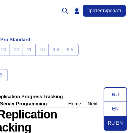
Протестировать
 Pro Standard
13
12
11
10
9.6
9.5
.5
RU
eplication Progress Tracking
. Server Programming
Home
Next
EN
Replication
RU EN
acking