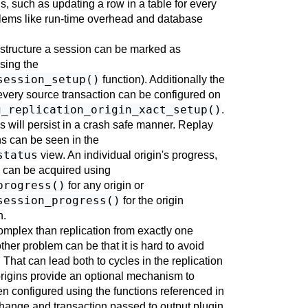
is, such as updating a row in a table for every
blems like run-time overhead and database
rastructure a session can be marked as
sing the
session_setup()
function). Additionally the
very source transaction can be configured on
g_replication_origin_xact_setup()
.
ss will persist in a crash safe manner. Replay
ins can be seen in the
status
view. An individual origin's progress,
, can be acquired using
progress()
for any origin or
session_progress()
for the origin
n.
omplex than replication from exactly one
her problem can be that it is hard to avoid
 That can lead both to cycles in the replication
 origins provide an optional mechanism to
n configured using the functions referenced in
hange and transaction passed to output plugin