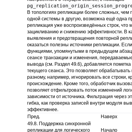
pg_replication_origin_session_progr
В топологиях репликации более сложных, чем 
одной системы в другую, возможна ещё одна 
репликация уже воспроизведённых строк, что 
зацикливанию и снижению эффективности. В к
выявления и предотвращения повторной репли
оказаться полезны источники репликации. Есл
функциями, упомянутыми в предыдущем абзаце
сеансе транзакции и изменения, передаваемы
вывода (см.
Раздел 49.6
), добавляется пометка
текущего сеанса. Это позволяет обрабатывать 
разному, например, игнорировать все строки,
происхождение. Кроме того, обработчик вызов
позволяет отфильтровать поток изменений лог
зависимости от источника. Фильтрация через эт
гибка, как проверка записей внутри модуля выв
эффективнее.
Пред.
Наверх
49.8. Поддержка синхронной
репликации для логического
Начало