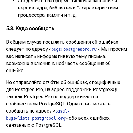
Сведения о платформе, включая название и
версию ядра, библиотеки C, характеристики
процессора, памяти и т. д.
5.3. Куда сообщать
В общем случае посылать сообщения об ошибках
следует по адресу
. Мы просим
<
bugs@postgrespro.ru
>
вас написать информативную тему письма,
возможно включив в неё часть сообщения об
ошибке.
Не отправляйте отчёты об ошибках, специфичных
для
Postgres Pro
, на адрес поддержки
PostgreSQL
,
так как
Postgres Pro
не поддерживается
сообществом
PostgreSQL
. Однако вы можете
сообщать по адресу
<
pgsql-
обо всех ошибках,
bugs@lists.postgresql.org
>
связанных с
PostgreSQL
.