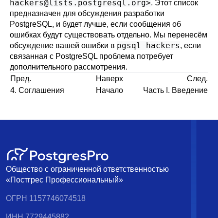
hackers@lists.postgresql.org
>
. Этот список
предназначен для обсуждения разработки
PostgreSQL
, и будет лучше, если сообщения об
ошибках будут существовать отдельно. Мы перенесём
pgsql-hackers
обсуждение вашей ошибки в
, если
связанная с
PostgreSQL
проблема потребует
дополнительного рассмотрения.
Пред.
Наверх
След.
4. Соглашения
Начало
Часть I. Введение
Общество с ограниченной ответственностью
«Постгрес Профессиональный»
ОГРН 1157746074518
ИНН 7729445882