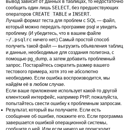
вывод зависит от данных в таблицах, то недостаточно
SELECT
сообщить один лишь
, без предшествующих
CREATE TABLE
INSERT
операторов
и
.
Лучший формат теста для проблем с SQL — файл,
который можно передать программе
psql
и увидеть
проблему. (И убедитесь, что в вашем файле
~/.psqlrc
ничего нет.) Самый простой способ
получить такой файл — выгрузить объявления таблиц
и данные, необходимые для создания полигона, с
помощью
pg_dump
, а затем добавить проблемный
запрос. Постарайтесь сократить размер вашего
тестового примера, хотя это не абсолютно
необходимо. Если ошибка воспроизводится, мы
найдём её в любом случае.
Если ваше приложение использует какой-то другой
клиентский интерфейс, например
PHP
, пожалуйста,
попытайтесь свести ошибку к проблемным запросам.
Результат, который вы получаете. Если есть
сообщение об ошибке, покажите его. Если программа
завершается ошибкой операционной системы,
сообщите о ней. Или если ничего не происходит,