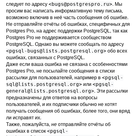
<
bugs@postgrespro.ru
>
следует по адресу
. Мы
просим вас написать информативную тему письма,
возможно включив в неё часть сообщения об ошибке.
Не отправляйте отчёты об ошибках, специфичных для
Postgres Pro
, на адрес поддержки
PostgreSQL
, так как
Postgres Pro
не поддерживается сообществом
PostgreSQL
. Однако вы можете сообщать по адресу
<
pgsql-bugs@lists.postgresql.org
>
обо всех
ошибках, связанных с
PostgreSQL
.
Даже если ваша ошибка не связана с особенностями
Postgres Pro
, не посылайте сообщения в списки
<
pgsql-
рассылки для пользователей, например в
sql@lists.postgresql.org
>
<
pgsql-
или
general@lists.postgresql.org
>
. Эти рассылки
предназначены для ответов на вопросы
пользователей, и их подписчики обычно не хотят
получать сообщения об ошибках, более того, они вряд
ли исправят их.
Также, пожалуйста,
не
отправляйте отчёты об
<
pgsql-
ошибках в список