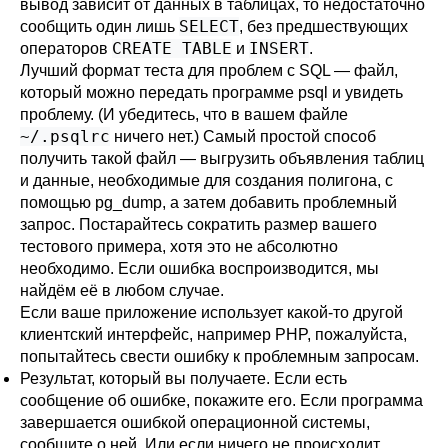
вывод зависит от данных в таблицах, то недостаточно
SELECT
сообщить один лишь
, без предшествующих
CREATE TABLE
INSERT
операторов
и
.
Лучший формат теста для проблем с SQL — файл,
который можно передать программе
psql
и увидеть
проблему. (И убедитесь, что в вашем файле
~/.psqlrc
ничего нет.) Самый простой способ
получить такой файл — выгрузить объявления таблиц
и данные, необходимые для создания полигона, с
помощью
pg_dump
, а затем добавить проблемный
запрос. Постарайтесь сократить размер вашего
тестового примера, хотя это не абсолютно
необходимо. Если ошибка воспроизводится, мы
найдём её в любом случае.
Если ваше приложение использует какой-то другой
клиентский интерфейс, например
PHP
, пожалуйста,
попытайтесь свести ошибку к проблемным запросам.
Результат, который вы получаете. Если есть
сообщение об ошибке, покажите его. Если программа
завершается ошибкой операционной системы,
сообщите о ней. Или если ничего не происходит,