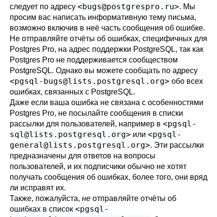
<
bugs@postgrespro.ru
>
следует по адресу
. Мы
просим вас написать информативную тему письма,
возможно включив в неё часть сообщения об ошибке.
Не отправляйте отчёты об ошибках, специфичных для
Postgres Pro
, на адрес поддержки
PostgreSQL
, так как
Postgres Pro
не поддерживается сообществом
PostgreSQL
. Однако вы можете сообщать по адресу
<
pgsql-bugs@lists.postgresql.org
>
обо всех
ошибках, связанных с
PostgreSQL
.
Даже если ваша ошибка не связана с особенностями
Postgres Pro
, не посылайте сообщения в списки
<
pgsql-
рассылки для пользователей, например в
sql@lists.postgresql.org
>
<
pgsql-
или
general@lists.postgresql.org
>
. Эти рассылки
предназначены для ответов на вопросы
пользователей, и их подписчики обычно не хотят
получать сообщения об ошибках, более того, они вряд
ли исправят их.
Также, пожалуйста,
не
отправляйте отчёты об
<
pgsql-
ошибках в список