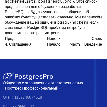
hackers@lists.postgresql.org
>
. Этот список
предназначен для обсуждения разработки
PostgreSQL
, и будет лучше, если сообщения об
ошибках будут существовать отдельно. Мы перенесём
pgsql-hackers
обсуждение вашей ошибки в
, если
связанная с
PostgreSQL
проблема потребует
дополнительного рассмотрения.
Пред.
Наверх
След.
4. Соглашения
Начало
Часть I. Введение
Общество с ограниченной ответственностью
«Постгрес Профессиональный»
ОГРН 1157746074518
ИНН 7729445882