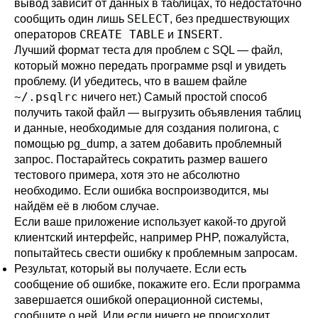
вывод зависит от данных в таблицах, то недостаточно
SELECT
сообщить один лишь
, без предшествующих
CREATE TABLE
INSERT
операторов
и
.
Лучший формат теста для проблем с SQL — файл,
который можно передать программе
psql
и увидеть
проблему. (И убедитесь, что в вашем файле
~/.psqlrc
ничего нет.) Самый простой способ
получить такой файл — выгрузить объявления таблиц
и данные, необходимые для создания полигона, с
помощью
pg_dump
, а затем добавить проблемный
запрос. Постарайтесь сократить размер вашего
тестового примера, хотя это не абсолютно
необходимо. Если ошибка воспроизводится, мы
найдём её в любом случае.
Если ваше приложение использует какой-то другой
клиентский интерфейс, например
PHP
, пожалуйста,
попытайтесь свести ошибку к проблемным запросам.
Результат, который вы получаете. Если есть
сообщение об ошибке, покажите его. Если программа
завершается ошибкой операционной системы,
сообщите о ней. Или если ничего не происходит,