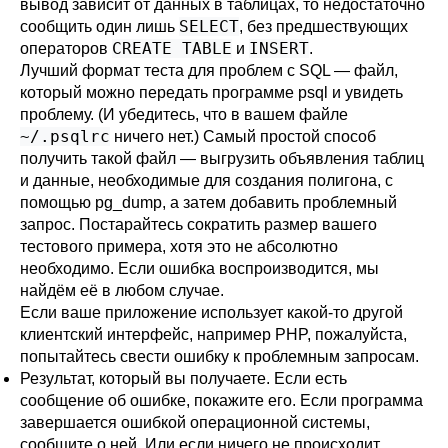
вывод зависит от данных в таблицах, то недостаточно
SELECT
сообщить один лишь
, без предшествующих
CREATE TABLE
INSERT
операторов
и
.
Лучший формат теста для проблем с SQL — файл,
который можно передать программе
psql
и увидеть
проблему. (И убедитесь, что в вашем файле
~/.psqlrc
ничего нет.) Самый простой способ
получить такой файл — выгрузить объявления таблиц
и данные, необходимые для создания полигона, с
помощью
pg_dump
, а затем добавить проблемный
запрос. Постарайтесь сократить размер вашего
тестового примера, хотя это не абсолютно
необходимо. Если ошибка воспроизводится, мы
найдём её в любом случае.
Если ваше приложение использует какой-то другой
клиентский интерфейс, например
PHP
, пожалуйста,
попытайтесь свести ошибку к проблемным запросам.
Результат, который вы получаете. Если есть
сообщение об ошибке, покажите его. Если программа
завершается ошибкой операционной системы,
сообщите о ней. Или если ничего не происходит,