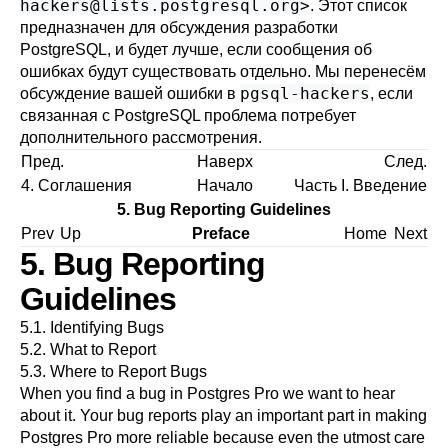
hackers@lists.postgresql.org
>
. Этот список
предназначен для обсуждения разработки
PostgreSQL
, и будет лучше, если сообщения об
ошибках будут существовать отдельно. Мы перенесём
pgsql-hackers
обсуждение вашей ошибки в
, если
связанная с
PostgreSQL
проблема потребует
дополнительного рассмотрения.
Пред.
Наверх
След.
4. Соглашения
Начало
Часть I. Введение
5. Bug Reporting Guidelines
Prev
Up
Preface
Home
Next
5. Bug Reporting
Guidelines
5.1. Identifying Bugs
5.2. What to Report
5.3. Where to Report Bugs
When you find a bug in
Postgres Pro
we want to hear
about it. Your bug reports play an important part in making
Postgres Pro
more reliable because even the utmost care