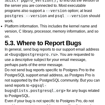
SELECT pgpro_version();
to find out the version of
the server you are connected to. Most executable
--version
programs also support a
option; at least
postgres --version
psql --version
and
should
work.
Platform information. This includes the kernel name and
version, C library, processor, memory information, and so
on.
5.3. Where to Report Bugs
In general, send bug reports to our support email address
<
bugs@postgrespro.ru
>
at
. You are requested to
use a descriptive subject for your email message,
perhaps parts of the error message.
Do not send bug reports specific to
Postgres Pro
to the
PostgreSQL
support email address, as
Postgres Pro
is
not supported by the
PostgreSQL
community. But you can
<
pgsql-
send reports to
bugs@lists.postgresql.org
>
for any bugs related
to
PostgreSQL
.
Even if your bug is not specific to
Postgres Pro
, do not