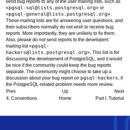
send bug reports to any of the user mailing lists, such as
<
pgsql-sql@lists.postgresql.org
>
or
<
pgsql-general@lists.postgresql.org
>
.
These mailing lists are for answering user questions, and
their subscribers normally do not wish to receive bug
reports. More importantly, they are unlikely to fix them.
Also, please do
not
send reports to the developers'
<
pgsql-
mailing list
hackers@lists.postgresql.org
>
. This list is for
discussing the development of
PostgreSQL
, and it would
be nice if the community could keep the bug reports
separate. The community might choose to take up a
pgsql-hackers
discussion about your bug report on
, if
the
PostgreSQL
-related problem needs more review.
Prev
Up
Next
4. Conventions
Home
Part I. Tutorial