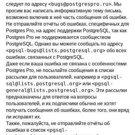
<
bugs@postgrespro.ru
>
следует по адресу
. Мы
просим вас написать информативную тему письма,
возможно включив в неё часть сообщения об ошибке.
Не отправляйте отчёты об ошибках, специфичных для
Postgres Pro
, на адрес поддержки
PostgreSQL
, так как
Postgres Pro
не поддерживается сообществом
PostgreSQL
. Однако вы можете сообщать по адресу
<
pgsql-bugs@lists.postgresql.org
>
обо всех
ошибках, связанных с
PostgreSQL
.
Даже если ваша ошибка не связана с особенностями
Postgres Pro
, не посылайте сообщения в списки
<
pgsql-
рассылки для пользователей, например в
sql@lists.postgresql.org
>
<
pgsql-
или
general@lists.postgresql.org
>
. Эти рассылки
предназначены для ответов на вопросы
пользователей, и их подписчики обычно не хотят
получать сообщения об ошибках, более того, они вряд
ли исправят их.
Также, пожалуйста,
не
отправляйте отчёты об
<
pgsql-
ошибках в список