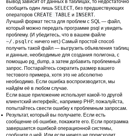
вывод зависит от данных в таблицах, то недостаточно
SELECT
сообщить один лишь
, без предшествующих
CREATE TABLE
INSERT
операторов
и
.
Лучший формат теста для проблем с SQL — файл,
который можно передать программе
psql
и увидеть
проблему. (И убедитесь, что в вашем файле
~/.psqlrc
ничего нет.) Самый простой способ
получить такой файл — выгрузить объявления таблиц
и данные, необходимые для создания полигона, с
помощью
pg_dump
, а затем добавить проблемный
запрос. Постарайтесь сократить размер вашего
тестового примера, хотя это не абсолютно
необходимо. Если ошибка воспроизводится, мы
найдём её в любом случае.
Если ваше приложение использует какой-то другой
клиентский интерфейс, например
PHP
, пожалуйста,
попытайтесь свести ошибку к проблемным запросам.
Результат, который вы получаете. Если есть
сообщение об ошибке, покажите его. Если программа
завершается ошибкой операционной системы,
сообщите о ней. Или если ничего не происходит,