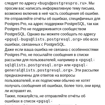
<
bugs@postgrespro.ru
>
следует по адресу
. Мы
просим вас написать информативную тему письма,
возможно включив в неё часть сообщения об ошибке.
Не отправляйте отчёты об ошибках, специфичных для
Postgres Pro
, на адрес поддержки
PostgreSQL
, так как
Postgres Pro
не поддерживается сообществом
PostgreSQL
. Однако вы можете сообщать по адресу
<
pgsql-bugs@lists.postgresql.org
>
обо всех
ошибках, связанных с
PostgreSQL
.
Даже если ваша ошибка не связана с особенностями
Postgres Pro
, не посылайте сообщения в списки
<
pgsql-
рассылки для пользователей, например в
sql@lists.postgresql.org
>
<
pgsql-
или
general@lists.postgresql.org
>
. Эти рассылки
предназначены для ответов на вопросы
пользователей, и их подписчики обычно не хотят
получать сообщения об ошибках, более того, они вряд
ли исправят их.
Также, пожалуйста,
не
отправляйте отчёты об
<
pgsql-
ошибках в список