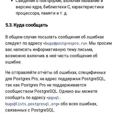
Сведения о платформе, включая название и
версию ядра, библиотеки C, характеристики
процессора, памяти и т. д.
5.3. Куда сообщать
В общем случае посылать сообщения об ошибках
следует по адресу
. Мы просим
<
bugs@postgrespro.ru
>
вас написать информативную тему письма,
возможно включив в неё часть сообщения об
ошибке.
Не отправляйте отчёты об ошибках, специфичных
для
Postgres Pro
, на адрес поддержки
PostgreSQL
,
так как
Postgres Pro
не поддерживается
сообществом
PostgreSQL
. Однако вы можете
сообщать по адресу
<
pgsql-
обо всех ошибках,
bugs@lists.postgresql.org
>
связанных с
PostgreSQL
.