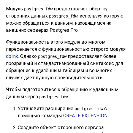
Модуль
предоставляет обёртку
postgres_fdw
сторонних данных
, используя которую
postgres_fdw
можно обращаться к данным, находящимся на
внешних серверах
Postgres Pro
.
Функциональность этого модуля во многом
пересекается с функциональностью старого модуля
dblink
. Однако
предоставляет более
postgres_fdw
прозрачный и стандартизированный синтаксис для
обращения к удалённым таблицам и во многих
случаях даёт лучшую производительность.
Чтобы подготовиться к обращению к удалённым
данным через
:
postgres_fdw
Установите расширение
с
postgres_fdw
помощью команды
CREATE EXTENSION
.
Создайте объект стороннего сервера,