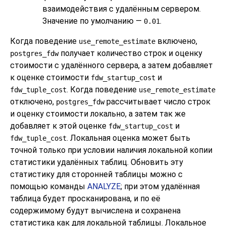
взаимодействия с удалённым сервером.
Значение по умолчанию —
.
0.01
Когда поведение
включено,
use_remote_estimate
получает количество строк и оценку
postgres_fdw
стоимости с удалённого сервера, а затем добавляет
к оценке стоимости
и
fdw_startup_cost
. Когда поведение
fdw_tuple_cost
use_remote_estimate
отключено,
рассчитывает число строк
postgres_fdw
и оценку стоимости локально, а затем так же
добавляет к этой оценке
и
fdw_startup_cost
. Локальная оценка может быть
fdw_tuple_cost
точной только при условии наличия локальной копии
статистики удалённых таблиц. Обновить эту
статистику для сторонней таблицы можно с
помощью команды
ANALYZE
; при этом удалённая
таблица будет просканирована, и по её
содержимому будут вычислена и сохранена
статистика как для локальной таблицы. Локальное