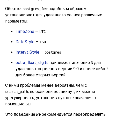
Обёртка
подобным образом
postgres_fdw
устанавливает для удалённого сеанса различные
параметры:
TimeZone
—
UTC
DateStyle
—
ISO
IntervalStyle
—
postgres
extra_float_digits
принимает значение
для
3
удалённых серверов версии 9.0 и новее либо
2
для более старых версий
С ними проблемы менее вероятны, чем с
, но если они возникнут, их можно
search_path
урегулировать, установив нужные значения с
помощью
.
SET
Это поведение
не
рекомендуется переопределять,