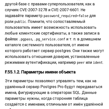
другой базе с правами суперпользователя, как в
случаях CVE-2007-3278 и CVE-2007-6601. Не
задавайте параметр
для
password_required=false
роли
. Помните, что сопоставляемый
public
пользователь имеет возможность использовать
любые клиентские сертификаты, а также записи в
файлах
,
и т. п. в домашнем
.pgpass
.pg_service.conf
каталоге системного пользователя, от имени
которого работает сервер postgres. Они также могут
использовать отношения доверия, установленные
режимами аутентификации, например
или
.
peer
ident
F.55.1.2. Параметры имени объекта
Эти параметры позволяют управлять тем, как на
удалённый сервер
Postgres Pro
будут передаваться
имена, фигурирующие в операторах SQL. Данные
параметры нужны, когда сторонняя таблица
создаётся с именами, отличными от имён удалённой