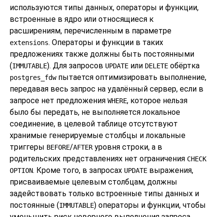
используются типы данных, операторы и функции,
встроенные в ядро или относящиеся к
расширениям, перечисленным в параметре
. Операторы и функции в таких
extensions
предложениях также должны быть постоянными
(
). Для запросов
или
обёртка
IMMUTABLE
UPDATE
DELETE
пытается оптимизировать выполнение,
postgres_fdw
передавая весь запрос на удалённый сервер, если в
запросе нет предложения
, которое нельзя
WHERE
было бы передать, не выполняется локальное
соединение, в целевой таблице отсутствуют
хранимые генерируемые столбцы и локальные
триггеры
/
уровня строки, а в
BEFORE
AFTER
родительских представлениях нет ограничения
CHECK
. Кроме того, в запросах
выражения,
OPTION
UPDATE
присваиваемые целевым столбцам, должны
задействовать только встроенные типы данных и
постоянные (
) операторы и функции, чтобы
IMMUTABLE
уменьшить риск неверного выполнения запроса.