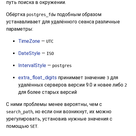
путь поиска в окружении.
Обёртка
подобным образом
postgres_fdw
устанавливает для удалённого сеанса различные
параметры:
TimeZone
—
UTC
DateStyle
—
ISO
IntervalStyle
—
postgres
extra_float_digits
принимает значение
для
3
удалённых серверов версии 9.0 и новее либо
2
для более старых версий
С ними проблемы менее вероятны, чем с
, но если они возникнут, их можно
search_path
урегулировать, установив нужные значения с
помощью
.
SET