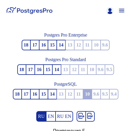
Postgres Pro Enterprise
18
17
16
15
14
13
12
11
10
9.6
Postgres Pro Standard
18
17
16
15
14
13
12
11
10
9.6
9.5
PostgreSQL
18
17
16
15
14
13
12
11
10
9.6
9.5
9.4
RU
EN
RU EN
Приложение F.