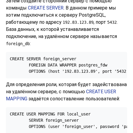
Затем создайте сторонний сервер с помощью
команды
CREATE SERVER
. В данном примере мы
хотим подключиться к серверу
PostgreSQL
,
работающему по адресу
, порт
.
192.83.123.89
5432
База данных, к которой устанавливается
подключение, на удалённом сервере называется
:
foreign_db
CREATE SERVER foreign_server

        FOREIGN DATA WRAPPER postgres_fdw

        OPTIONS (host '192.83.123.89', port '5432',
Для определения роли, которая будет задействована
на удалённом сервере, с помощью
CREATE USER
MAPPING
задаётся сопоставление пользователей:
CREATE USER MAPPING FOR local_user

        SERVER foreign_server

        OPTIONS (user 'foreign_user', password 'pas