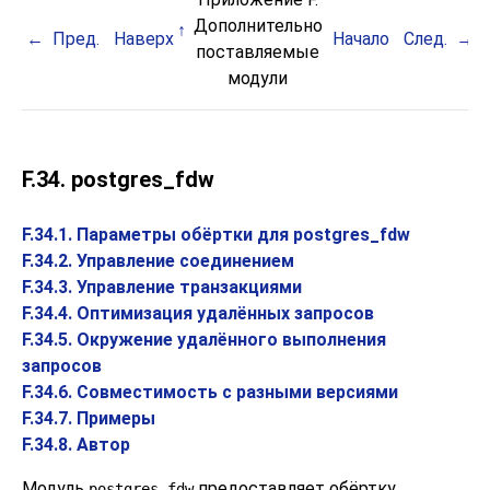
Дополнительно
Пред.
Наверх
Начало
След.
поставляемые
модули
F.34. postgres_fdw
F.34.1. Параметры обёртки для postgres_fdw
F.34.2. Управление соединением
F.34.3. Управление транзакциями
F.34.4. Оптимизация удалённых запросов
F.34.5. Окружение удалённого выполнения
запросов
F.34.6. Совместимость с разными версиями
F.34.7. Примеры
F.34.8. Автор
Модуль
предоставляет обёртку
postgres_fdw