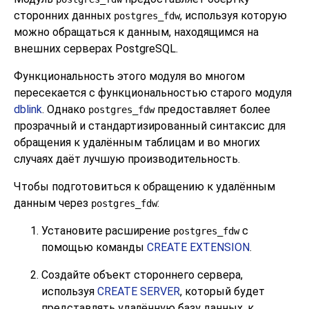
сторонних данных
, используя которую
postgres_fdw
можно обращаться к данным, находящимся на
внешних серверах
PostgreSQL
.
Функциональность этого модуля во многом
пересекается с функциональностью старого модуля
dblink
. Однако
предоставляет более
postgres_fdw
прозрачный и стандартизированный синтаксис для
обращения к удалённым таблицам и во многих
случаях даёт лучшую производительность.
Чтобы подготовиться к обращению к удалённым
данным через
:
postgres_fdw
Установите расширение
с
postgres_fdw
помощью команды
CREATE EXTENSION
.
Создайте объект стороннего сервера,
используя
CREATE SERVER
, который будет
представлять удалённую базу данных, к