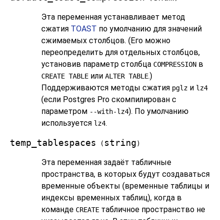
Эта переменная устанавливает метод
сжатия
TOAST
по умолчанию для значений
сжимаемых столбцов. (Его можно
переопределить для отдельных столбцов,
установив параметр столбца
в
COMPRESSION
или
.)
CREATE TABLE
ALTER TABLE
Поддерживаются методы сжатия
и
pglz
lz4
(если
Postgres Pro
скомпилирован с
параметром
). По умолчанию
--with-lz4
используется
.
lz4
temp_tablespaces
string
(
)
Эта переменная задаёт табличные
пространства, в которых будут создаваться
временные объекты (временные таблицы и
индексы временных таблиц), когда в
команде
табличное пространство не
CREATE