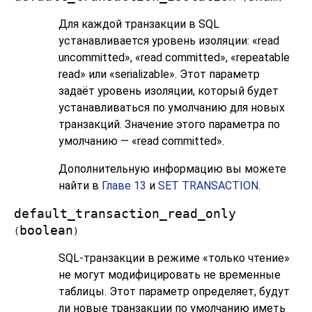
Для каждой транзакции в SQL
устанавливается уровень изоляции:
«
read
uncommitted
»
,
«
read committed
»
,
«
repeatable
read
»
или
«
serializable
»
. Этот параметр
задаёт уровень изоляции, который будет
устанавливаться по умолчанию для новых
транзакций. Значение этого параметра по
умолчанию —
«
read committed
»
.
Дополнительную информацию вы можете
найти в
Главе 13
и
SET TRANSACTION
.
default_transaction_read_only
boolean
(
)
SQL-транзакции в режиме «только чтение»
не могут модифицировать не временные
таблицы. Этот параметр определяет, будут
ли новые транзакции по умолчанию иметь