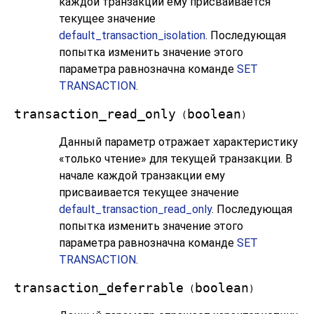
каждой транзакции ему присваивается
текущее значение
default_transaction_isolation
. Последующая
попытка изменить значение этого
параметра равнозначна команде
SET
TRANSACTION
.
transaction_read_only
boolean
(
)
Данный параметр отражает характеристику
«
только чтение
»
для текущей транзакции. В
начале каждой транзакции ему
присваивается текущее значение
default_transaction_read_only
. Последующая
попытка изменить значение этого
параметра равнозначна команде
SET
TRANSACTION
.
transaction_deferrable
boolean
(
)