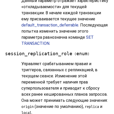
Данный параметр отражает характеристику
«
откладываемости
»
для текущей
транзакции. В начале каждой транзакции
ему присваивается текущее значение
default_transaction_deferrable
. Последующая
попытка изменить значение этого
параметра равнозначна команде
SET
TRANSACTION
.
session_replication_role
enum
(
)
Управляет срабатыванием правил и
триггеров, связанных с репликацией, в
текущем сеансе. Изменение этой
переменной требует наличия прав
суперпользователя и приводит к сбросу
всех ранее кешированных планов запросов.
Она может принимать следующие значения:
(значение по умолчанию),
и
origin
replica
.
local