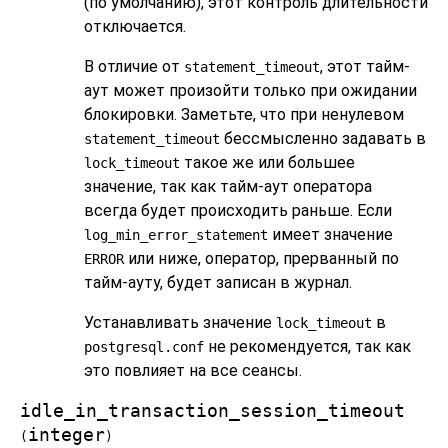
(по умолчанию), этот контроль длительности
отключается.
В отличие от
, этот тайм-
statement_timeout
аут может произойти только при ожидании
блокировки. Заметьте, что при ненулевом
бессмысленно задавать в
statement_timeout
такое же или большее
lock_timeout
значение, так как тайм-аут оператора
всегда будет происходить раньше. Если
имеет значение
log_min_error_statement
или ниже, оператор, прерванный по
ERROR
тайм-ауту, будет записан в журнал.
Устанавливать значение
в
lock_timeout
не рекомендуется, так как
postgresql.conf
это повлияет на все сеансы.
idle_in_transaction_session_timeout
integer
(
)