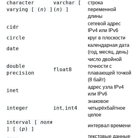
character
varchar [
строка
varying [ (
n
) ]
(
n
) ]
переменной
длины
сетевой адрес
cidr
IPv4 или IPv6
circle
круг в плоскости
календарная дата
date
(год, месяц, день)
число двойной
double
точности с
float8
precision
плавающей точкой
(8 байт)
адрес узла IPv4
inet
или IPv6
знаковое
integer
int
int4
,
четырёхбайтное
целое
interval [
поля
интервал времени
] [ (
p
) ]
текстовые данные