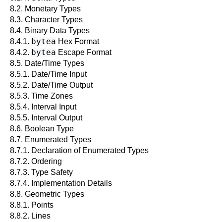
8.2. Monetary Types
8.3. Character Types
8.4. Binary Data Types
bytea
8.4.1.
Hex Format
bytea
8.4.2.
Escape Format
8.5. Date/Time Types
8.5.1. Date/Time Input
8.5.2. Date/Time Output
8.5.3. Time Zones
8.5.4. Interval Input
8.5.5. Interval Output
8.6. Boolean Type
8.7. Enumerated Types
8.7.1. Declaration of Enumerated Types
8.7.2. Ordering
8.7.3. Type Safety
8.7.4. Implementation Details
8.8. Geometric Types
8.8.1. Points
8.8.2. Lines