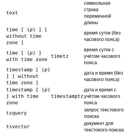
символьная
строка
text
переменной
длины
time [ (
p
) ] [
время суток (без
without time
часового пояса)
zone ]
время суток с
time [ (
p
) ]
timetz
учётом часового
with time zone
пояса
timestamp [ (
p
)
дата и время (без
] [ without
часового пояса)
time zone ]
timestamp [ (
p
)
дата и время с
] with time
timestamptz
учётом часового
zone
пояса
запрос текстового
tsquery
поиска
документ для
tsvector
текстового поиска