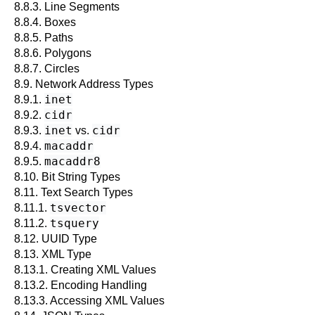
8.8.3. Line Segments
8.8.4. Boxes
8.8.5. Paths
8.8.6. Polygons
8.8.7. Circles
8.9. Network Address Types
inet
8.9.1.
cidr
8.9.2.
inet
cidr
8.9.3.
vs.
macaddr
8.9.4.
macaddr8
8.9.5.
8.10. Bit String Types
8.11. Text Search Types
tsvector
8.11.1.
tsquery
8.11.2.
8.12.
UUID
Type
8.13.
XML
Type
8.13.1. Creating XML Values
8.13.2. Encoding Handling
8.13.3. Accessing XML Values