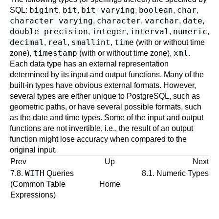
bigint
bit
bit varying
boolean
char
SQL
:
,
,
,
,
,
character varying
character
varchar
date
,
,
,
,
double precision
integer
interval
numeric
,
,
,
,
decimal
real
smallint
time
,
,
,
(with or without time
timestamp
xml
zone),
(with or without time zone),
.
Each data type has an external representation
determined by its input and output functions. Many of the
built-in types have obvious external formats. However,
several types are either unique to
PostgreSQL
, such as
geometric paths, or have several possible formats, such
as the date and time types. Some of the input and output
functions are not invertible, i.e., the result of an output
function might lose accuracy when compared to the
original input.
Prev
Up
Next
WITH
7.8.
Queries
8.1. Numeric Types
(Common Table
Home
Expressions)