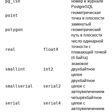
pg_lsn
номер в журнале
PostgreSQL
геометрическая
point
точка в плоскости
замкнутый
polygon
геометрический
путь в плоскости
число одинарной
точности с
real
float4
плавающей точкой
(4 байта)
знаковое
smallint
int2
двухбайтное
целое
двухбайтное
smallserial
serial2
целое с
автоувеличением
четырёхбайтное
serial
serial4
целое с
автоувеличением