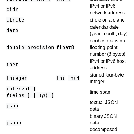
IPv4 or IPv6
cidr
network address
circle
circle on a plane
calendar date
date
(year, month, day)
double precision
double precision
float8
floating-point
number (8 bytes)
IPv4 or IPv6 host
inet
address
signed four-byte
integer
int
int4
,
integer
interval [
time span
fields
] [ (
p
) ]
textual JSON
json
data
binary JSON
jsonb
data,
decomposed