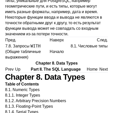
типы, уникальные для
PostgreSQL
, например
геометрические пути, и есть типы, которые могут
иметь разные форматы, например, дата и время.
Некоторые функции ввода и вывода не являются в
точности обратными друг к другу, то есть результат
функции вывода может не совпадать со входным
значением из-за потери точности.
Пред.
Наверх
След.
WITH
7.8. Запросы
8.1. Числовые типы
(Общие табличные
Начало
выражения)
Chapter 8. Data Types
Prev
Up
Part II. The SQL Language
Home
Next
Chapter 8. Data Types
Table of Contents
8.1. Numeric Types
8.1.1. Integer Types
8.1.2. Arbitrary Precision Numbers
8.1.3. Floating-Point Types
8.1.4. Serial Types