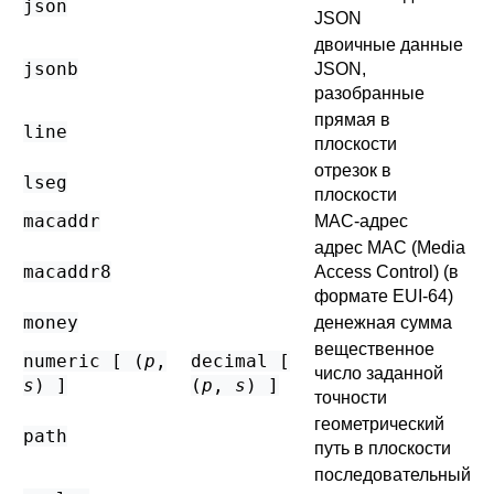
json
JSON
двоичные данные
jsonb
JSON,
разобранные
прямая в
line
плоскости
отрезок в
lseg
плоскости
macaddr
MAC-адрес
адрес MAC (Media
macaddr8
Access Control) (в
формате EUI-64)
money
денежная сумма
вещественное
numeric [ (
p
,
decimal [
число заданной
s
) ]
(
p
,
s
) ]
точности
геометрический
path
путь в плоскости
последовательный