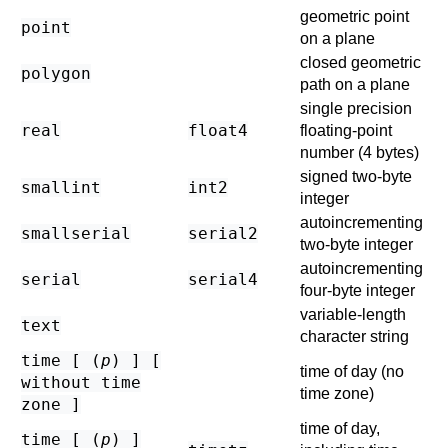
geometric point
point
on a plane
closed geometric
polygon
path on a plane
single precision
real
float4
floating-point
number (4 bytes)
signed two-byte
smallint
int2
integer
autoincrementing
smallserial
serial2
two-byte integer
autoincrementing
serial
serial4
four-byte integer
variable-length
text
character string
time [ (
p
) ] [
time of day (no
without time
time zone)
zone ]
time of day,
time [ (
p
) ]