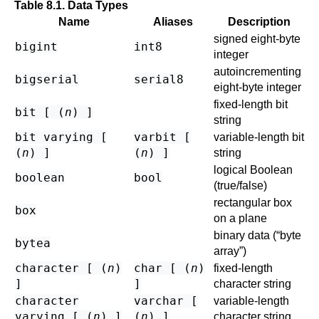
Table 8.1. Data Types
Name
Aliases
Description
signed eight-byte
bigint
int8
integer
autoincrementing
bigserial
serial8
eight-byte integer
fixed-length bit
bit [ (
n
) ]
string
bit varying [
varbit [
variable-length bit
(
n
) ]
(
n
) ]
string
logical Boolean
boolean
bool
(true/false)
rectangular box
box
on a plane
binary data (
“
byte
bytea
array
”
)
character [ (
n
)
char [ (
n
)
fixed-length
]
]
character string
character
varchar [
variable-length
varying [ (
n
) ]
(
n
) ]
character string