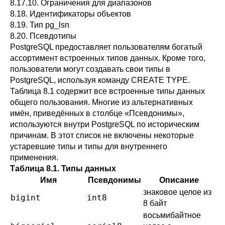
8.17.10. Ограничения для диапазонов
8.18. Идентификаторы объектов
8.19.
Тип pg_lsn
8.20. Псевдотипы
PostgreSQL
предоставляет пользователям богатый
ассортимент встроенных типов данных. Кроме того,
пользователи могут создавать свои типы в
PostgreSQL
, используя команду
CREATE TYPE
.
Таблица 8.1
содержит все встроенные типы данных
общего пользования. Многие из альтернативных
имён, приведённых в столбце
«
Псевдонимы
»
,
используются внутри
PostgreSQL
по историческим
причинам. В этот список не включены некоторые
устаревшие типы и типы для внутреннего
применения.
Таблица 8.1. Типы данных
Имя
Псевдонимы
Описание
знаковое целое из
bigint
int8
8 байт
восьмибайтное