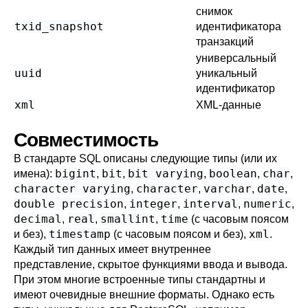
снимок
txid_snapshot
идентификатора
транзакций
универсальный
uuid
уникальный
идентификатор
xml
XML-данные
Совместимость
В стандарте
SQL
описаны следующие типы (или их
bigint
bit
bit varying
boolean
char
имена):
,
,
,
,
,
character varying
character
varchar
date
,
,
,
,
double precision
integer
interval
numeric
,
,
,
,
decimal
real
smallint
time
,
,
,
(с часовым поясом
timestamp
xml
и без),
(с часовым поясом и без),
.
Каждый тип данных имеет внутреннее
представление, скрытое функциями ввода и вывода.
При этом многие встроенные типы стандартны и
имеют очевидные внешние форматы. Однако есть