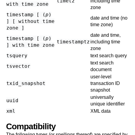
timetz
including time
with time zone
zone
timestamp [ (
p
)
date and time (no
] [ without time
time zone)
zone ]
date and time,
timestamp [ (
p
)
timestamptz
including time
] with time zone
zone
tsquery
text search query
text search
tsvector
document
user-level
txid_snapshot
transaction ID
snapshot
universally
uuid
unique identifier
xml
XML data
Compatibility
The following types (or spellings thereof) are specified by