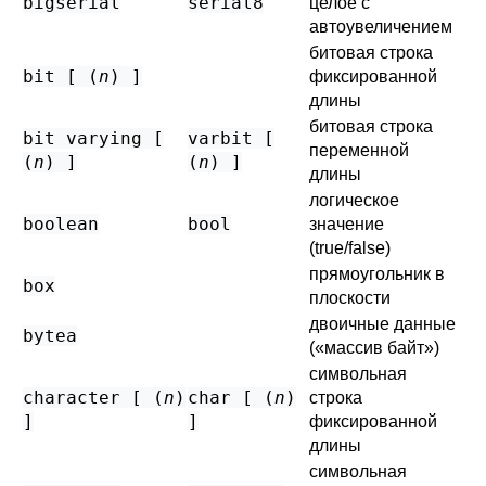
bigserial
serial8
целое с
автоувеличением
битовая строка
bit [ (
n
) ]
фиксированной
длины
битовая строка
bit varying [
varbit [
переменной
(
n
) ]
(
n
) ]
длины
логическое
boolean
bool
значение
(true/false)
прямоугольник в
box
плоскости
двоичные данные
bytea
(
«
массив байт
»
)
символьная
character [ (
n
)
char [ (
n
)
строка
]
]
фиксированной
длины
символьная