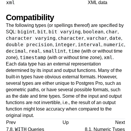
xml
XML data
Compatibility
The following types (or spellings thereof) are specified by
bigint
bit
bit varying
boolean
char
SQL
:
,
,
,
,
,
character varying
character
varchar
date
,
,
,
,
double precision
integer
interval
numeric
,
,
,
,
decimal
real
smallint
time
,
,
,
(with or without time
timestamp
xml
zone),
(with or without time zone),
.
Each data type has an external representation
determined by its input and output functions. Many of the
built-in types have obvious external formats. However,
several types are either unique to
Postgres Pro
, such as
geometric paths, or have several possible formats, such
as the date and time types. Some of the input and output
functions are not invertible, i.e., the result of an output
function might lose accuracy when compared to the
original input.
Prev
Up
Next
WITH
7.8.
Queries
8.1. Numeric Types