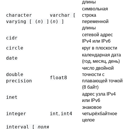
длины
символьная
character
varchar [
строка
varying [ (
n
) ]
(
n
) ]
переменной
длины
сетевой адрес
cidr
IPv4 или IPv6
circle
круг в плоскости
календарная дата
date
(год, месяц, день)
число двойной
double
точности с
float8
precision
плавающей точкой
(8 байт)
адрес узла IPv4
inet
или IPv6
знаковое
integer
int
int4
,
четырёхбайтное
целое
interval [
поля