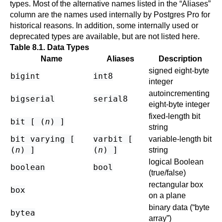
types. Most of the alternative names listed in the
“
Aliases
”
column are the names used internally by
Postgres Pro
for
historical reasons. In addition, some internally used or
deprecated types are available, but are not listed here.
Table 8.1. Data Types
Name
Aliases
Description
signed eight-byte
bigint
int8
integer
autoincrementing
bigserial
serial8
eight-byte integer
fixed-length bit
bit [ (
n
) ]
string
bit varying [
varbit [
variable-length bit
(
n
) ]
(
n
) ]
string
logical Boolean
boolean
bool
(true/false)
rectangular box
box
on a plane
binary data (
“
byte
bytea
array
”
)