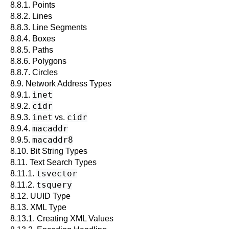
8.8.1. Points
8.8.2. Lines
8.8.3. Line Segments
8.8.4. Boxes
8.8.5. Paths
8.8.6. Polygons
8.8.7. Circles
8.9. Network Address Types
inet
8.9.1.
cidr
8.9.2.
inet
cidr
8.9.3.
vs.
macaddr
8.9.4.
macaddr8
8.9.5.
8.10. Bit String Types
8.11. Text Search Types
tsvector
8.11.1.
tsquery
8.11.2.
8.12.
UUID
Type
8.13.
XML
Type
8.13.1. Creating XML Values