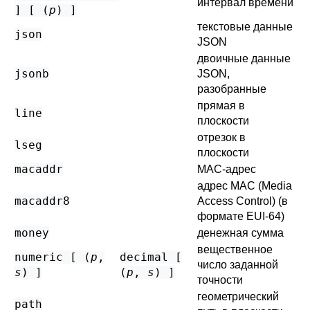
интервал времени
] [ (
p
) ]
текстовые данные
json
JSON
двоичные данные
jsonb
JSON,
разобранные
прямая в
line
плоскости
отрезок в
lseg
плоскости
macaddr
MAC-адрес
адрес MAC (Media
macaddr8
Access Control) (в
формате EUI-64)
money
денежная сумма
вещественное
numeric [ (
p
,
decimal [
число заданной
s
) ]
(
p
,
s
) ]
точности
геометрический
path