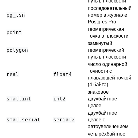
путь в плоскости
последовательный
pg_lsn
номер в журнале
Postgres Pro
геометрическая
point
точка в плоскости
замкнутый
polygon
геометрический
путь в плоскости
число одинарной
точности с
real
float4
плавающей точкой
(4 байта)
знаковое
smallint
int2
двухбайтное
целое
двухбайтное
smallserial
serial2
целое с
автоувеличением
четырёхбайтное