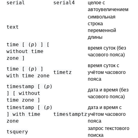
serial
serial4
целое с
автоувеличением
символьная
строка
text
переменной
длины
time [ (
p
) ] [
время суток (без
without time
часового пояса)
zone ]
время суток с
time [ (
p
) ]
timetz
учётом часового
with time zone
пояса
timestamp [ (
p
)
дата и время (без
] [ without
часового пояса)
time zone ]
timestamp [ (
p
)
дата и время с
] with time
timestamptz
учётом часового
zone
пояса
запрос текстового
tsquery
поиска