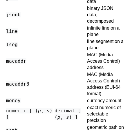
data
binary JSON
jsonb
data,
decomposed
infinite line on a
line
plane
line segment on a
lseg
plane
MAC (Media
macaddr
Access Control)
address
MAC (Media
Access Control)
macaddr8
address (EUI-64
format)
money
currency amount
exact numeric of
numeric [ (
p
,
s
)
decimal [
selectable
]
(
p
,
s
) ]
precision
geometric path on