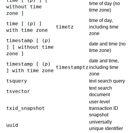
time [ (
p
) ] [
time of day (no
without time
time zone)
zone ]
time of day,
time [ (
p
) ]
timetz
including time
with time zone
zone
timestamp [ (
p
)
date and time (no
] [ without time
time zone)
zone ]
date and time,
timestamp [ (
p
)
timestamptz
including time
] with time zone
zone
tsquery
text search query
text search
tsvector
document
user-level
txid_snapshot
transaction ID
snapshot
universally
uuid
unique identifier