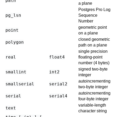
path
a plane
Postgres Pro
Log
pg_lsn
Sequence
Number
geometric point
point
on a plane
closed geometric
polygon
path on a plane
single precision
real
float4
floating-point
number (4 bytes)
signed two-byte
smallint
int2
integer
autoincrementing
smallserial
serial2
two-byte integer
autoincrementing
serial
serial4
four-byte integer
variable-length
text
character string