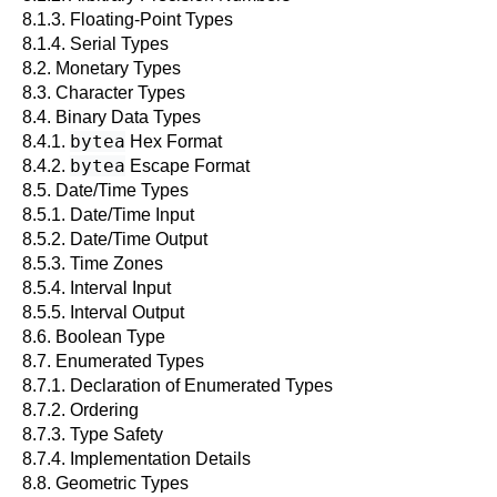
8.1.3. Floating-Point Types
8.1.4. Serial Types
8.2. Monetary Types
8.3. Character Types
8.4. Binary Data Types
bytea
8.4.1.
Hex Format
bytea
8.4.2.
Escape Format
8.5. Date/Time Types
8.5.1. Date/Time Input
8.5.2. Date/Time Output
8.5.3. Time Zones
8.5.4. Interval Input
8.5.5. Interval Output
8.6. Boolean Type
8.7. Enumerated Types
8.7.1. Declaration of Enumerated Types
8.7.2. Ordering
8.7.3. Type Safety
8.7.4. Implementation Details
8.8. Geometric Types