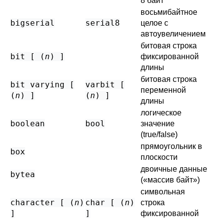
8 байт
восьмибайтное
bigserial
serial8
целое с
автоувеличением
битовая строка
bit [ (
n
) ]
фиксированной
длины
битовая строка
bit varying [
varbit [
переменной
(
n
) ]
(
n
) ]
длины
логическое
boolean
bool
значение
(true/false)
прямоугольник в
box
плоскости
двоичные данные
bytea
(
«
массив байт
»
)
символьная
character [ (
n
)
char [ (
n
)
строка
]
]
фиксированной