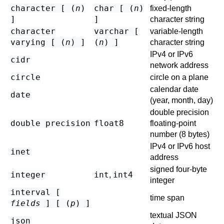
character [ (
n
)
char [ (
n
)
fixed-length
]
]
character string
character
varchar [
variable-length
varying [ (
n
) ]
(
n
) ]
character string
IPv4 or IPv6
cidr
network address
circle
circle on a plane
calendar date
date
(year, month, day)
double precision
double precision
float8
floating-point
number (8 bytes)
IPv4 or IPv6 host
inet
address
signed four-byte
integer
int
int4
,
integer
interval [
time span
fields
] [ (
p
) ]
textual JSON
json