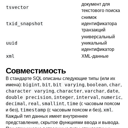
документ для
tsvector
текстового поиска
снимок
txid_snapshot
идентификатора
транзакций
универсальный
uuid
уникальный
идентификатор
xml
XML-данные
Совместимость
В стандарте
SQL
описаны следующие типы (или их
bigint
bit
bit varying
boolean
char
имена):
,
,
,
,
,
character varying
character
varchar
date
,
,
,
,
double precision
integer
interval
numeric
,
,
,
,
decimal
real
smallint
time
,
,
,
(с часовым поясом
timestamp
xml
и без),
(с часовым поясом и без),
.
Каждый тип данных имеет внутреннее
представление, скрытое функциями ввода и вывода.