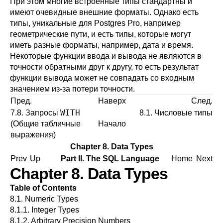
При этом многие встроенные типы стандартны и
имеют очевидные внешние форматы. Однако есть
типы, уникальные для
Postgres Pro
, например
геометрические пути, и есть типы, которые могут
иметь разные форматы, например, дата и время.
Некоторые функции ввода и вывода не являются в
точности обратными друг к другу, то есть результат
функции вывода может не совпадать со входным
значением из-за потери точности.
Пред.
Наверх
След.
WITH
7.8. Запросы
8.1. Числовые типы
(Общие табличные
Начало
выражения)
Chapter 8. Data Types
Prev
Up
Part II. The SQL Language
Home
Next
Chapter 8. Data Types
Table of Contents
8.1. Numeric Types
8.1.1. Integer Types
8.1.2. Arbitrary Precision Numbers