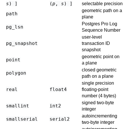
s
) ]
(
p
,
s
) ]
selectable precision
geometric path on a
path
plane
Postgres Pro
Log
pg_lsn
Sequence Number
user-level
pg_snapshot
transaction ID
snapshot
geometric point on
point
a plane
closed geometric
polygon
path on a plane
single precision
real
float4
floating-point
number (4 bytes)
signed two-byte
smallint
int2
integer
autoincrementing
smallserial
serial2
two-byte integer