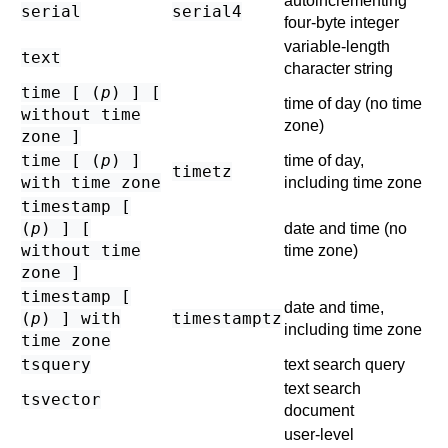
autoincrementing
serial
serial4
four-byte integer
variable-length
text
character string
time [ (
p
) ] [
time of day (no time
without time
zone)
zone ]
time [ (
p
) ]
time of day,
timetz
with time zone
including time zone
timestamp [
(
p
) ] [
date and time (no
without time
time zone)
zone ]
timestamp [
date and time,
(
p
) ] with
timestamptz
including time zone
time zone
tsquery
text search query
text search
tsvector
document
user-level