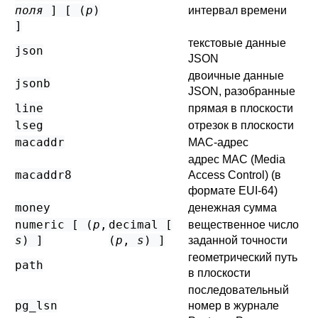
поля
] [ (
p
)
интервал времени
]
текстовые данные
json
JSON
двоичные данные
jsonb
JSON, разобранные
line
прямая в плоскости
lseg
отрезок в плоскости
macaddr
MAC-адрес
адрес MAC (Media
macaddr8
Access Control) (в
формате EUI-64)
money
денежная сумма
numeric [ (
p
,
decimal [
вещественное число
s
) ]
(
p
,
s
) ]
заданной точности
геометрический путь
path
в плоскости
последовательный
pg_lsn
номер в журнале