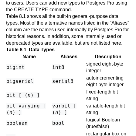
to users. Users can add new types to
Postgres Pro
using
the
CREATE TYPE
command.
Table 8.1
shows all the built-in general-purpose data
types. Most of the alternative names listed in the
“
Aliases
”
column are the names used internally by
Postgres Pro
for
historical reasons. In addition, some internally used or
deprecated types are available, but are not listed here.
Table 8.1. Data Types
Name
Aliases
Description
signed eight-byte
bigint
int8
integer
autoincrementing
bigserial
serial8
eight-byte integer
fixed-length bit
bit [ (
n
) ]
string
bit varying [
varbit [
variable-length bit
(
n
) ]
(
n
) ]
string
logical Boolean
boolean
bool
(true/false)
rectangular box on