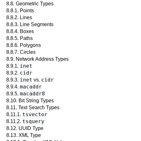
8.8. Geometric Types
8.8.1. Points
8.8.2. Lines
8.8.3. Line Segments
8.8.4. Boxes
8.8.5. Paths
8.8.6. Polygons
8.8.7. Circles
8.9. Network Address Types
inet
8.9.1.
cidr
8.9.2.
inet
cidr
8.9.3.
vs.
macaddr
8.9.4.
macaddr8
8.9.5.
8.10. Bit String Types
8.11. Text Search Types
tsvector
8.11.1.
tsquery
8.11.2.
8.12.
UUID
Type
8.13.
XML
Type