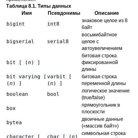
Таблица 8.1. Типы данных
Имя
Псевдонимы
Описание
знаковое целое из 8
bigint
int8
байт
восьмибайтное
bigserial
serial8
целое с
автоувеличением
битовая строка
bit [ (
n
) ]
фиксированной
длины
bit varying [
varbit [
битовая строка
(
n
) ]
(
n
) ]
переменной длины
логическое значение
boolean
bool
(true/false)
прямоугольник в
box
плоскости
двоичные данные
bytea
(
«
массив байт
»
)
символьная строка
character [
char [ (
n
)