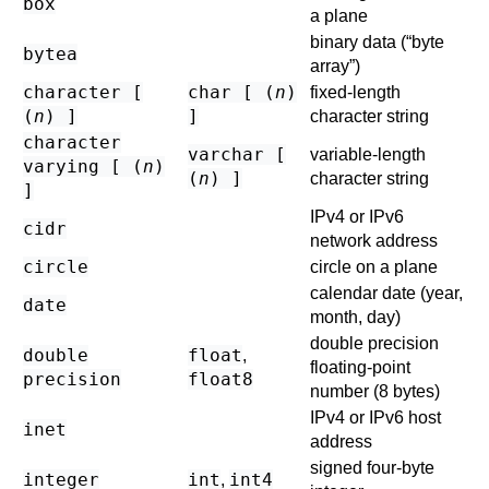
box
a plane
binary data (
“
byte
bytea
array
”
)
character [
char [ (
n
)
fixed-length
(
n
) ]
]
character string
character
varchar [
variable-length
varying [ (
n
)
(
n
) ]
character string
]
IPv4 or IPv6
cidr
network address
circle
circle on a plane
calendar date (year,
date
month, day)
double precision
double
float
,
floating-point
precision
float8
number (8 bytes)
IPv4 or IPv6 host
inet
address
signed four-byte
integer
int
int4
,