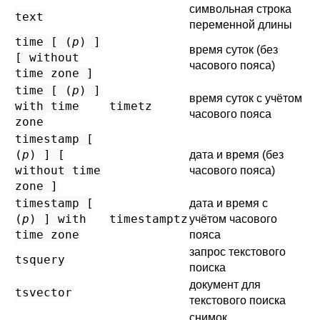
символьная строка
text
переменной длины
time [ (
p
) ]
время суток (без
[ without
часового пояса)
time zone ]
time [ (
p
) ]
время суток с учётом
with time
timetz
часового пояса
zone
timestamp [
(
p
) ] [
дата и время (без
without time
часового пояса)
zone ]
timestamp [
дата и время с
(
p
) ] with
timestamptz
учётом часового
time zone
пояса
запрос текстового
tsquery
поиска
документ для
tsvector
текстового поиска
снимок