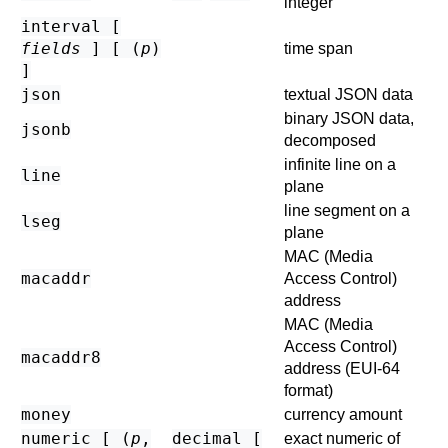
integer
interval [
fields
] [ (
p
)
time span
]
json
textual JSON data
binary JSON data,
jsonb
decomposed
infinite line on a
line
plane
line segment on a
lseg
plane
MAC (Media
macaddr
Access Control)
address
MAC (Media
Access Control)
macaddr8
address (EUI-64
format)
money
currency amount
numeric [ (
p
,
decimal [
exact numeric of