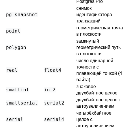
Postgres Pro
снимок
pg_snapshot
идентификатора
транзакций
геометрическая точка
point
в плоскости
замкнутый
polygon
геометрический путь
в плоскости
число одинарной
точности с
real
float4
плавающей точкой (4
байта)
знаковое
smallint
int2
двухбайтное целое
двухбайтное целое с
smallserial
serial2
автоувеличением
четырёхбайтное
serial
serial4
целое с
автоувеличением