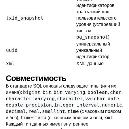
идентификаторов
транзакций для
txid_snapshot
пользовательского
уровня (устаревший
тип; см.
pg_snapshot
)
универсальный
uuid
уникальный
идентификатор
xml
XML-данные
Совместимость
В стандарте
SQL
описаны следующие типы (или их
bigint
bit
bit varying
boolean
char
имена):
,
,
,
,
,
character varying
character
varchar
date
,
,
,
,
double precision
integer
interval
numeric
,
,
,
,
decimal
real
smallint
time
,
,
,
(с часовым поясом
timestamp
xml
и без),
(с часовым поясом и без),
.
Каждый тип данных имеет внутреннее