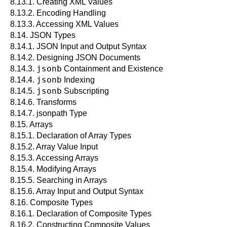
8.13.1. Creating XML Values
8.13.2. Encoding Handling
8.13.3. Accessing XML Values
8.14.
JSON
Types
8.14.1. JSON Input and Output Syntax
8.14.2. Designing JSON Documents
jsonb
8.14.3.
Containment and Existence
jsonb
8.14.4.
Indexing
jsonb
8.14.5.
Subscripting
8.14.6. Transforms
8.14.7. jsonpath Type
8.15. Arrays
8.15.1. Declaration of Array Types
8.15.2. Array Value Input
8.15.3. Accessing Arrays
8.15.4. Modifying Arrays
8.15.5. Searching in Arrays
8.15.6. Array Input and Output Syntax
8.16. Composite Types
8.16.1. Declaration of Composite Types
8.16.2. Constructing Composite Values