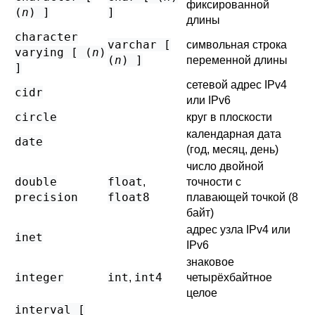
фиксированной
(
n
) ]
]
длины
character
varchar [
символьная строка
varying [ (
n
)
(
n
) ]
переменной длины
]
сетевой адрес IPv4
cidr
или IPv6
circle
круг в плоскости
календарная дата
date
(год, месяц, день)
число двойной
double
float
,
точности с
precision
float8
плавающей точкой (8
байт)
адрес узла IPv4 или
inet
IPv6
знаковое
integer
int
int4
,
четырёхбайтное
целое
interval [