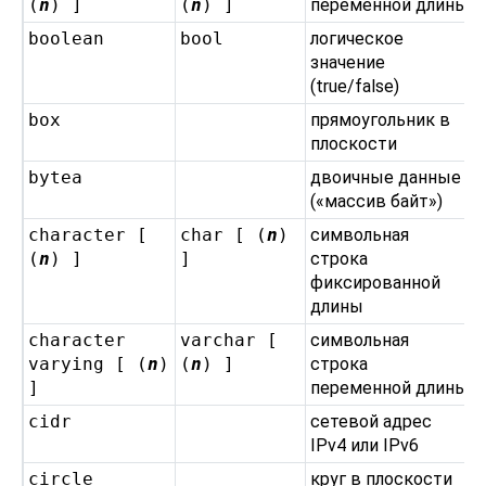
(
n
) ]
(
n
) ]
переменной длины
boolean
bool
логическое
значение
(true/false)
box
прямоугольник в
плоскости
bytea
двоичные данные
(
«
массив байт
»
)
character [
char [ (
n
)
символьная
(
n
) ]
]
строка
фиксированной
длины
character
varchar [
символьная
varying [ (
n
)
(
n
) ]
строка
]
переменной длины
cidr
сетевой адрес
IPv4 или IPv6
circle
круг в плоскости