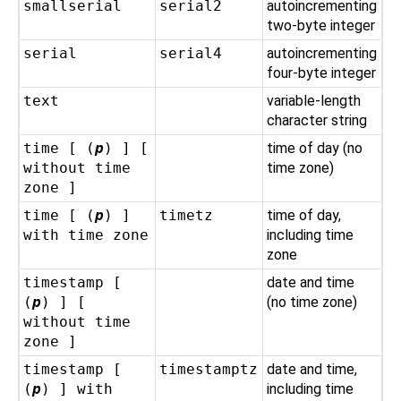
smallserial
serial2
autoincrementing
two-byte integer
serial
serial4
autoincrementing
four-byte integer
text
variable-length
character string
time [ (
p
) ] [
time of day (no
without time
time zone)
zone ]
time [ (
p
) ]
timetz
time of day,
with time zone
including time
zone
timestamp [
date and time
(
p
) ] [
(no time zone)
without time
zone ]
timestamp [
timestamptz
date and time,
(
p
) ] with
including time