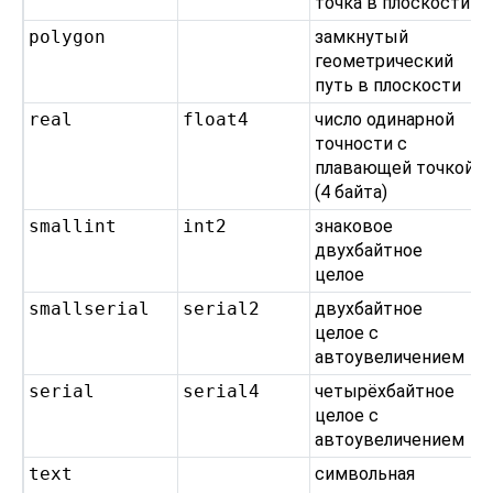
точка в плоскости
polygon
замкнутый
геометрический
путь в плоскости
real
float4
число одинарной
точности с
плавающей точкой
(4 байта)
smallint
int2
знаковое
двухбайтное
целое
smallserial
serial2
двухбайтное
целое с
автоувеличением
serial
serial4
четырёхбайтное
целое с
автоувеличением
text
символьная