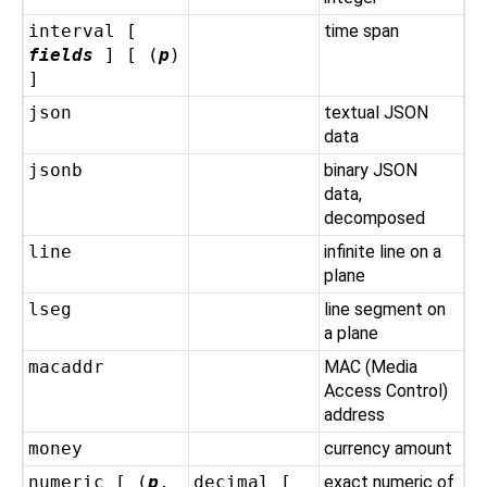
interval [
time span
fields
] [ (
p
)
]
json
textual JSON
data
jsonb
binary JSON
data,
decomposed
line
infinite line on a
plane
lseg
line segment on
a plane
macaddr
MAC (Media
Access Control)
address
money
currency amount
numeric [ (
p
,
decimal [
exact numeric of