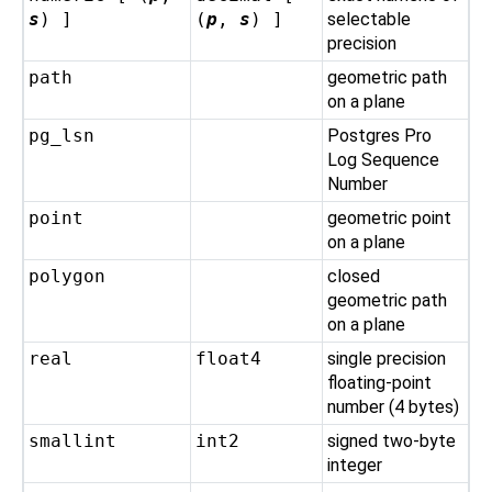
s
) ]
(
p
,
s
) ]
selectable
precision
path
geometric path
on a plane
pg_lsn
Postgres Pro
Log Sequence
Number
point
geometric point
on a plane
polygon
closed
geometric path
on a plane
real
float4
single precision
floating-point
number (4 bytes)
smallint
int2
signed two-byte
integer