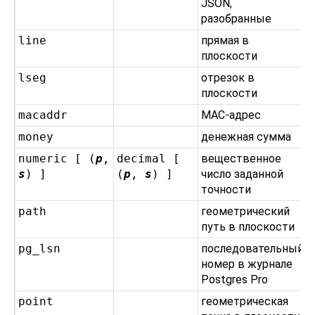
JSON,
разобранные
line
прямая в
плоскости
lseg
отрезок в
плоскости
macaddr
MAC-адрес
money
денежная сумма
numeric [ (
p
,
decimal [
вещественное
s
) ]
(
p
,
s
) ]
число заданной
точности
path
геометрический
путь в плоскости
pg_lsn
последовательный
номер в журнале
Postgres Pro
point
геометрическая