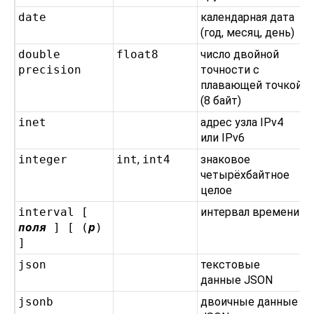
date
календарная дата
(год, месяц, день)
double
float8
число двойной
precision
точности с
плавающей точкой
(8 байт)
inet
адрес узла IPv4
или IPv6
integer
int
,
int4
знаковое
четырёхбайтное
целое
interval [
интервал времени
поля
] [ (
p
)
]
json
текстовые
данные JSON
jsonb
двоичные данные