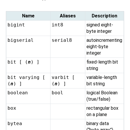
Name
Aliases
Description
bigint
int8
signed eight-
byte integer
bigserial
serial8
autoincrementing
eight-byte
integer
bit [ (
n
) ]
fixed-length bit
string
bit varying [
varbit [
variable-length
(
n
) ]
(
n
) ]
bit string
boolean
bool
logical Boolean
(true/false)
box
rectangular box
on a plane
bytea
binary data
(
“
byte array
”
)