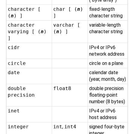
character [
char [ (
n
)
fixed-length
(
n
) ]
]
character string
character
varchar [
variable-length
varying [ (
n
)
(
n
) ]
character string
]
cidr
IPv4 or IPv6
network address
circle
circle on a plane
date
calendar date
(year, month, day)
double
float8
double precision
precision
floating-point
number (8 bytes)
inet
IPv4 or IPv6
host address
integer
int
,
int4
signed four-byte
integer