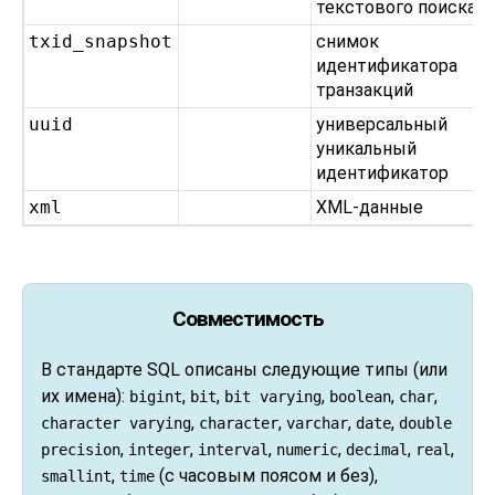
текстового поиска
txid_snapshot
снимок
идентификатора
транзакций
uuid
универсальный
уникальный
идентификатор
xml
XML-данные
Совместимость
В стандарте
SQL
описаны следующие типы (или
их имена):
,
,
,
,
,
bigint
bit
bit varying
boolean
char
,
,
,
,
character varying
character
varchar
date
double
,
,
,
,
,
,
precision
integer
interval
numeric
decimal
real
,
(с часовым поясом и без),
smallint
time