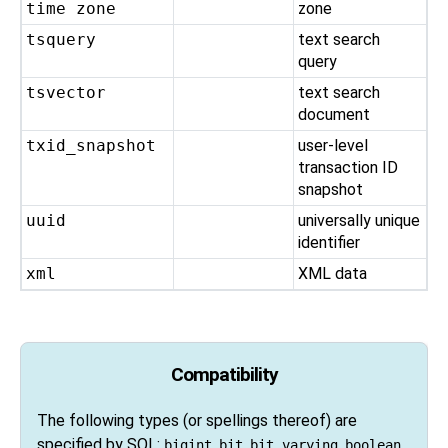
time zone
zone
tsquery
text search
query
tsvector
text search
document
txid_snapshot
user-level
transaction ID
snapshot
uuid
universally unique
identifier
xml
XML data
Compatibility
The following types (or spellings thereof) are
specified by
SQL
:
,
,
,
,
bigint
bit
bit varying
boolean