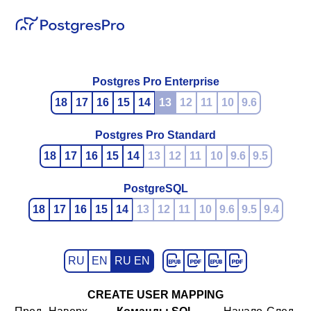
Postgres Pro Enterprise
18
17
16
15
14
13
12
11
10
9.6
Postgres Pro Standard
18
17
16
15
14
13
12
11
10
9.6
9.5
PostgreSQL
18
17
16
15
14
13
12
11
10
9.6
9.5
9.4
RU
EN
RU EN
CREATE USER MAPPING