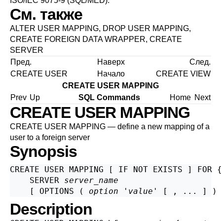
ISO/IEC 9075-9 (SQL/MED).
См. также
ALTER USER MAPPING
,
DROP USER MAPPING
,
CREATE FOREIGN DATA WRAPPER
,
CREATE
SERVER
Пред.
Наверх
След.
CREATE USER
Начало
CREATE VIEW
CREATE USER MAPPING
Prev
Up
SQL Commands
Home
Next
CREATE USER MAPPING
CREATE USER MAPPING — define a new mapping of a
user to a foreign server
Synopsis
CREATE USER MAPPING [ IF NOT EXISTS ] FOR 
    SERVER 
server_name
    [ OPTIONS ( 
option
 '
value
Description