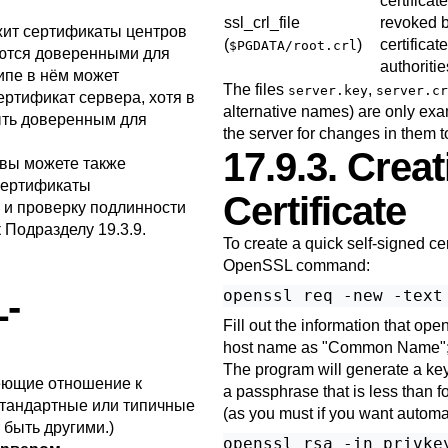
certificat
ssl_crl_file
revoked 
жит сертификаты центров
(
)
certificate
$PGDATA/root.crl
аются доверенными для
authoritie
ипе в нём может
The files
,
server.key
server.cr
ертификат сервера, хотя в
alternative names) are only exam
ыть доверенным для
the server for changes in them to
17.9.3. Creat
 вы можете также
 сертификаты
Certificate
 и проверку подлинности
к
Подразделу 19.3.9
.
To create a quick self-signed cert
OpenSSL
command:
-
openssl req -new -text
Fill out the information that
open
host name as
"Common Name"
The program will generate a key 
еющие отношение к
a passphrase that is less than 
стандартные или типичные
(as you must if you want automat
 быть другими.)
openssl rsa -in privkey