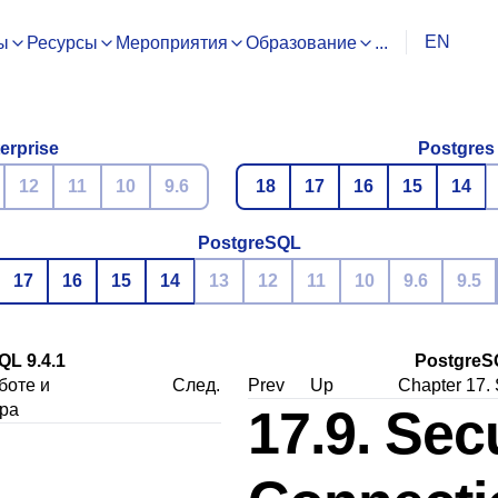
EN
ы
Ресурсы
Мероприятия
Образование
...
erprise
Postgres
12
11
10
9.6
18
17
16
15
14
PostgreSQL
17
16
15
14
13
12
11
10
9.6
9.5
L 9.4.1
PostgreS
боте и
След.
Prev
Up
Chapter 17. 
ра
17.9. Sec