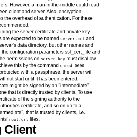
ers. However, a man-in-the-middle could read
n client and server. Also, encryption
 the overhead of authentication. For these
 recommended.
ning the server certificate and private key
les are expected to be named
and
server.crt
e server's data directory, but other names and
g the configuration parameters
ssl_cert_file
and
the permissions on
must disallow
server.key
achieve this by the command
chmod 0600
s protected with a passphrase, the server will
l not start until it has been entered.
ficate might be signed by an
"intermediate"
one that is directly trusted by clients. To use
tificate of the signing authority to the
authority's certificate, and so on up to a
termediate"
, that is trusted by clients, i.e.
ents'
files.
root.crt
 Client