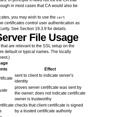
 though in most cases that CA would also be
ificates, you may wish to use the
cert
e certificates control user authentication as
curity. See
Section 19.3.9
for details.
Server File Usage
that are relevant to the SSL setup on the
e default or typical names. The locally
rent.)
sage
ents
Effect
sent to client to indicate server's
tificate
identity
proves server certificate was sent by
ivate
the owner; does not indicate certificate
owner is trustworthy
rtificate
checks that client certificate is signed
s
by a trusted certificate authority