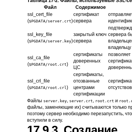
Таблица 17-2. Файлы, используемые SSL-с
Файл
Содержимое
ssl_cert_file
сертификат
отправляе
(
)
сервера
идентифик
$PGDATA/server.crt
подтвержда
ssl_key_file
закрытый ключ
сервера б
(
)
сервера
владельцем
$PGDATA/server.key
владельцу
сертификаты
позволяет 
ssl_ca_file
доверенных
сертифика
(
)
$PGDATA/root.crt
ЦС
доверенны
сертификаты,
ssl_crl_file
отозванные
сертифика
(
)
центрами
отсутствов
$PGDATA/root.crl
сертификации
Файлы
,
,
и
server.key
server.crt
root.crt
root.
файлы, заменяющие их) считываются только пр
поэтому сервер необходимо перезапустить, чт
вступили в силу.
17.9.3. Создание