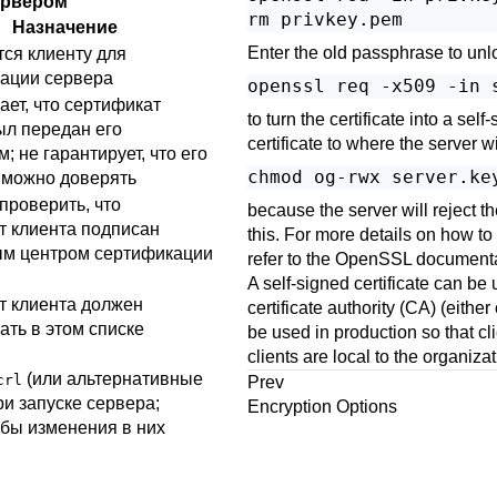
ервером
rm privkey.pem
Назначение
Enter the old passphrase to unl
тся клиенту для
ации сервера
openssl req -x509 -in 
ет, что сертификат
to turn the certificate into a sel
ыл передан его
certificate to where the server wi
; не гарантирует, что его
chmod og-rwx server.ke
 можно доверять
проверить, что
because the server will reject the
т клиента подписан
this. For more details on how to 
м центром сертификации
refer to the
OpenSSL
documenta
A self-signed certificate can be u
т клиента должен
certificate authority (
CA
) (either
ать в этом списке
be used in production so that clien
clients are local to the organiza
(или альтернативные
crl
Prev
и запуске сервера;
Encryption Options
обы изменения в них