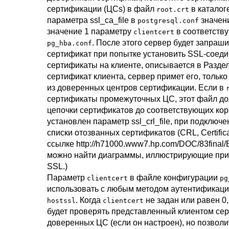
сертификации (
ЦС
s) в файл
в каталог
root.crt
параметра
ssl_ca_file
в
значен
postgresql.conf
значение 1 параметру
в соответств
clientcert
. После этого сервер будет запраши
pg_hba.conf
сертификат при попытке установить SSL-соедин
сертификаты на клиенте, описывается в
Раздел
сертификат клиента, сервер примет его, тольк
из доверенных центров сертификации. Если в
сертификаты промежуточных
ЦС
, этот файл д
цепочки сертификатов до соответствующих ко
установлен параметр
ssl_crl_file
, при подключ
списки отозванных сертификатов (CRL, Certificat
ссылке
http://h71000.www7.hp.com/DOC/83final
можно найти диаграммы, иллюстрирующие пр
SSL.)
Параметр
в файле конфигурации
clientcert
pg
использовать с любым методом аутентификации
. Когда
не задан или равен 0,
hostssl
clientcert
будет проверять представленный клиентом сер
доверенных ЦС (если он настроен), но позволи