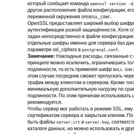
который сообщает команда
openssl version -d
другое расположение файла конфигурации, его
переменной окружения
.
OPENSSL_CONF
OpenSSL
предоставляет широкий выбор шифро
аутентификации разной защищённости. Хотя с
задан непосредственно в файле конфигураци
отдельные шифры именно для сервера баз данн
параметре
ssl_ciphers
в
.
postgresql.conf
Замечание:
Накладные расходы, связанные с
принципе можно исключить, ограничившись то
подлинности, то есть применяя шифр
NULL-SHA
этом случае посредник сможет пропускать через
трафик между клиентом и сервером. Кроме то
минимальную дополнительную нагрузку по сра
подлинности. По этим причинам использовать
рекомендуется.
Чтобы сервер мог работать в режиме
SSL
, ем
сертификатом сервера и закрытым ключом. По
быть файлы
и
, соответс
server.crt
server.key
каталоге данных, но можно использовать и дру