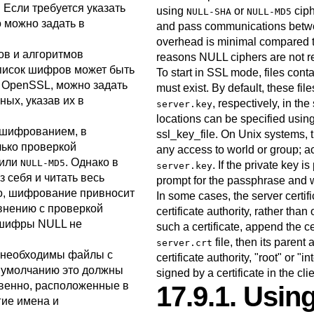
. Если требуется указать
using
or
ciph
NULL-SHA
NULL-MD5
 можно задать в
and pass communications betwee
overhead is minimal compared to
в и алгоритмов
reasons NULL ciphers are not
писок шифров может быть
To start in
SSL
mode, files contai
и
OpenSSL
, можно задать
must exist. By default, these fi
ых, указав их в
, respectively, in th
server.key
locations can be specified usin
 шифрованием, в
ssl_key_file
. On Unix systems, 
лько проверкой
any access to world or group; 
или
. Однако в
NULL-MD5
. If the private key i
server.key
 себя и читать весь
prompt for the passphrase and wil
го, шифрование привносит
In some cases, the server certi
внению с проверкой
certificate authority, rather than 
 шифры NULL не
such a certificate, append the cer
file, then its parent 
server.crt
у необходимы файлы с
certificate authority,
"root"
or
"in
 умолчанию это должны
signed by a certificate in the cli
твенно, расположенные в
17.9.1. Using
гие имена и