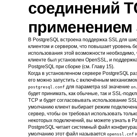
соединений TC
применением
В
PostgreSQL
встроена поддержка
SSL
для шиф
клиентом и сервером, что повышает уровень б
использования этой возможности необходимо, ч
клиенте был установлен
OpenSSL
, и поддержк
PostgreSQL
при сборке (см.
Главу 15
).
Когда в установленном сервере
PostgreSQL
ра
его можно запустить с включённым механизм
для параметра
ssl
значение
postgresql.conf
on
будет принимать, как обычные, так и
SSL
-подкл
TCP и будет согласовывать использование
SS
умолчанию клиент выбирает режим подключения
сервер, чтобы он требовал использовать тольк
некоторых подключений, вы можете узнать в
Ра
PostgreSQL
читает системный файл конфигура
умолчанию этот файл называется
и
openssl.cnf