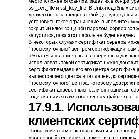
местоположения файлов, задав их в конфигур
ssl_cert_file
и
ssl_key_file
. В Unix-подобных сис
должен быть запрещён любой доступ группы и 
установить такое ограничение, выполните
chmo
закрытый ключ защищён паролем, сервер запро
запустится, пока этот пароль не будет введён.
В некоторых случаях сертификат сервера мож
"промежуточным"
центром сертификации, сам 
обязательно должен быть доверенным для кли
использовать такой сертификат, нужно добави
сертификат выдавшего его центра сертификаци
вышестоящего центра и так далее, до сертифи
"промежуточного"
центра, которому доверяют 
сертификат доверенным, если он подписан се
содержащимся в их собственном файле
root.c
17.9.1. Использов
клиентских серти
Чтобы клиенты могли подключаться к серверу, 
доверенный сертификат, поместите сертифика