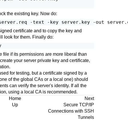
ock the existing key. Now do:
server.req -text -key server.key -out server.
f-signed certificate and to copy the key and
ll look for them. Finally do:
y
 file if its permissions are more liberal than
create your server private key and certificate,
tion.
sed for testing, but a certificate signed by a
 one of the global
CAs
or a local one) should
ts can verify the server's identity. If all the
tion, using a local
CA
is recommended.
Home
Next
Up
Secure TCP/IP
Connections with
SSH
Tunnels