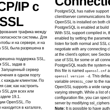
Connecti
P/IP с
PostgreSQL
has native support 
 SSL
client/server communications for
OpenSSL
is installed on both c
PostgreSQL
is enabled at build
рования трафика между
With
SSL
support compiled in, 
езопасности системы. Для
enabled by setting the paramet
тобы и на сервере, и на
listen for both normal and
SSL
c
а
SSL
была разрешена в
negotiate with any connecting c
at the client's option; see
Sectio
зрешена поддержка
SSL
,
use of
SSL
for some or all conne
ом
SSL
, задав в
PostgreSQL
reads the system-
. Запущенный сервер
this file is named
an
openssl.cnf
ючения в одном порту
. This defa
openssl version -d
L
с каждым клиентом. По
variable
to the nam
OPENSSL_CONF
 сам; как настроить
OpenSSL
supports a wide range 
о
SSL
для всех или
varying strength. While a list of
зделе 19.1
.
configuration file, you can speci
ции
OpenSSL
. По
server by modifying
ssl_ciphers
 находится в каталоге,
Note:
It is possible to have au