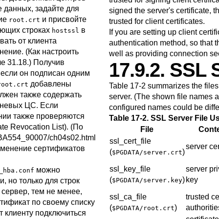
е данных, задайте для
signed the server's certificate,
ие
и присвойте
root.crt
trusted for client certificates.
ующих строках
в
hostssl
If you are setting up client cert
вать от клиента
authentication method, so that th
ение. (Как настроить
well as providing connection se
е 31.18
.) Получив
17.9.2. SSL 
о если он подписан одним
добавлены
root.crt
Table 17-2
summarizes the files 
олжен также содержать
server. (The shown file names ar
рневых
ЦС
. Если
configured names could be diffe
ении также проверяются
Table 17-2. SSL Server File U
e Revocation List). (По
File
Cont
/BA554_90007/ch04s02.html
ssl_cert_file
server cer
именение сертификатов
(
)
$PGDATA/server.crt
ssl_key_file
server pr
можно
_hba.conf
(
)
key
, но только для строк
$PGDATA/server.key
 сервер, тем не менее,
ssl_ca_file
trusted ce
тификат по своему списку
(
)
authoritie
$PGDATA/root.crt
т клиенту подключиться