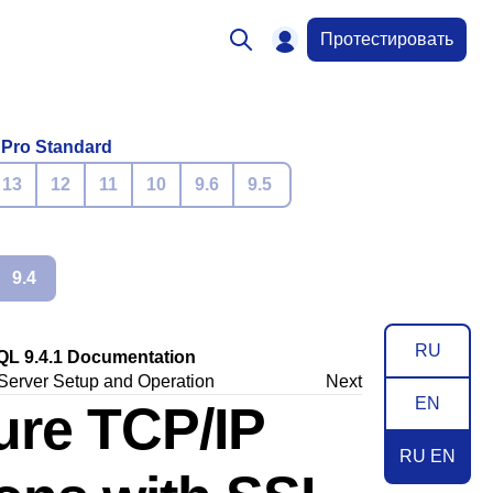
Протестировать
 Pro Standard
13
12
11
10
9.6
9.5
9.4
RU
QL 9.4.1 Documentation
Server Setup and Operation
Next
EN
ure TCP/IP
RU EN