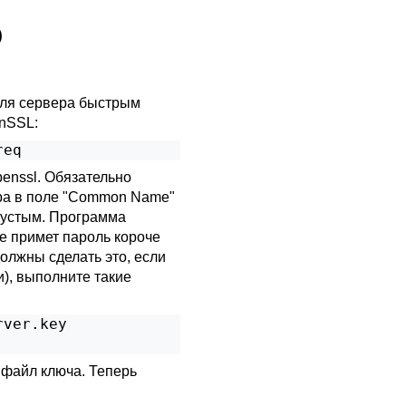
о
для сервера быстрым
nSSL
:
req
penssl
. Обязательно
ра в поле
"Common Name"
пустым. Программа
е примет пароль короче
олжны сделать это, если
и), выполните такие
ver.key

 файл ключа. Теперь