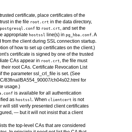
rusted certificate, place certificates of the
trust in the file
in the data directory,
root.crt
to
, and set the
postgresql.conf
root.crt
he appropriate
line(s) in
. A
hostssl
pg_hba.conf
d from the client during SSL connection startup.
tion of how to set up certificates on the client.)
ient's certificate is signed by one of the trusted
ediate
CA
s appear in
, the file must
root.crt
 their root
CA
s. Certificate Revocation List
if the parameter
ssl_crl_file
is set. (See
C/83final/BA554_90007/ch04s02.html
for
te usage.)
is available for all authentication
a.conf
ified as
. When
is not
hostssl
clientcert
 will still verify presented client certificates
gured, — but it will not insist that a client
ists the top-level CAs that are considered
ates. In principle it need not list the CA that