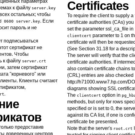
ационных параметрах
Certificates
темах к файлу
server.key
всех остальных; чтобы
To require the client to supply a t
. Если
d 0600 server.key
certificate authorities (
CA
s) you 
сит пароль и не
set the parameter
ssl_ca_file
in
parameter to 1 on t
clientcert
ет подписываться
certificate will then be requeste
этот сертификат не
(See
Section 31.18
for a descrip
ентов. Чтобы
The server will verify that the cl
ть к файлу
server.crt
certificate authorities. If interm
и, затем сертификат
also contain certificate chains to
ката
"корневого"
или
(CRL) entries are also checked 
клиенты. Клиенты считают
http://h71000.www7.hp.com/DO
ртификатом,
diagrams showing SSL certifica
.
rt
The
option in
clientcert
pg_hb
ание
methods, but only for rows spec
specified or is set to 0, the server
фикатов
against its CA list, if one is confi
certificate be presented.
только предоставив
Note that the server's
l
root.crt
ты доверенных центров
trusted for signing client certific