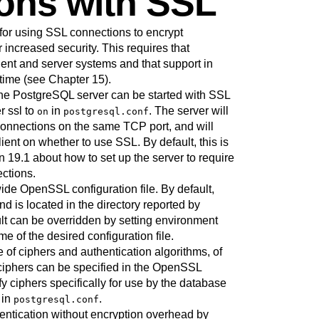
ons with SSL
for using
SSL
connections to encrypt
 increased security. This requires that
lient and server systems and that support in
 time (see
Chapter 15
).
the
PostgreSQL
server can be started with
SSL
er
ssl
to
in
. The server will
on
postgresql.conf
onnections on the same TCP port, and will
lient on whether to use
SSL
. By default, this is
n 19.1
about how to set up the server to require
ctions.
wide
OpenSSL
configuration file. By default,
d is located in the directory reported by
ult can be overridden by setting environment
e of the desired configuration file.
of ciphers and authentication algorithms, of
 ciphers can be specified in the
OpenSSL
fy ciphers specifically for use by the database
in
.
postgresql.conf
thentication without encryption overhead by