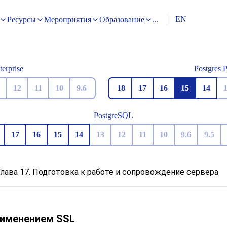
EN
Ресурсы
Мероприятия
Образование
...
terprise
Postgres 
12
11
10
9.6
18
17
16
15
14
PostgreSQL
17
16
15
14
13
12
11
10
9.6
9.5
Глава 17. Подготовка к работе и сопровождение сервера
применением SSL