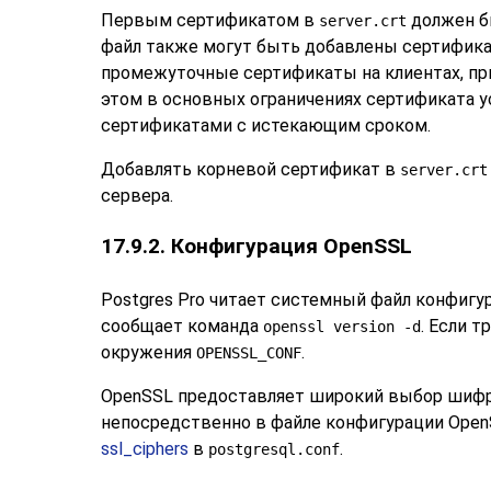
Первым сертификатом в
должен бы
server.crt
файл также могут быть добавлены сертифи
промежуточные сертификаты на клиентах, пр
этом в основных ограничениях сертификата 
сертификатами с истекающим сроком.
Добавлять корневой сертификат в
server.crt
сервера.
17.9.2. Конфигурация OpenSSL
Postgres Pro
читает системный файл конфигу
сообщает команда
. Если 
openssl version -d
окружения
.
OPENSSL_CONF
OpenSSL
предоставляет широкий выбор шифро
непосредственно в файле конфигурации
Open
ssl_ciphers
в
.
postgresql.conf