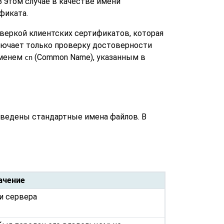
В этом случае в качестве имени
фиката.
веркой клиентских сертификатов, которая
лючает только проверку достоверности
именем
(Common Name), указанным в
cn
иведены стандартные имена файлов. В
ачение
и сервера