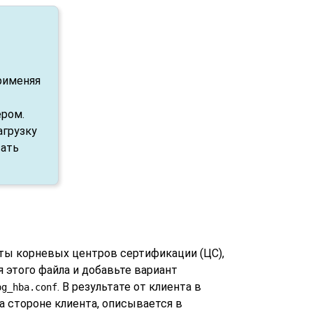
рименяя
ером.
агрузку
вать
ты корневых центров сертификации (
ЦС
),
 этого файла и добавьте вариант
. В результате от клиента в
pg_hba.conf
а стороне клиента, описывается в