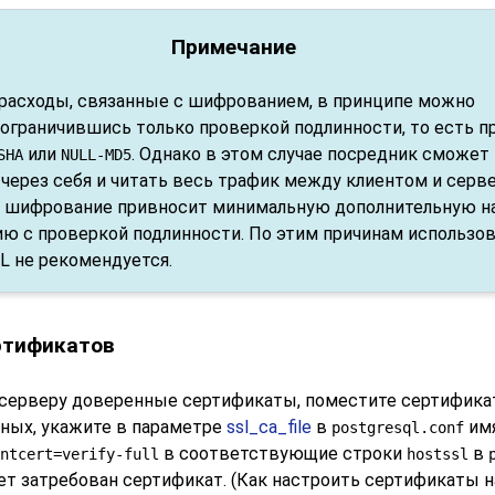
Примечание
расходы, связанные с шифрованием, в принципе можно
 ограничившись только проверкой подлинности, то есть п
или
. Однако в этом случае посредник сможет
SHA
NULL-MD5
 через себя и читать весь трафик между клиентом и серв
, шифрование привносит минимальную дополнительную н
ию с проверкой подлинности. По этим причинам использо
 не рекомендуется.
ертификатов
серверу доверенные сертификаты, поместите сертифика
нных, укажите в параметре
ssl_ca_file
в
имя
postgresql.conf
в соответствующие строки
в
ntcert=verify-full
hostssl
т затребован сертификат. (Как настроить сертификаты н