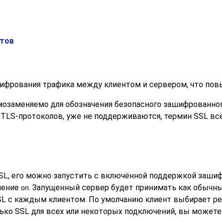
атов
ифрования трафика между клиентом и сервером, что пов
мозаменяемо для обозначения безопасного зашифрованно
и
TLS
-протоколов, уже не поддерживаются, термин
SSL
всё
SL
, его можно запустить с включённой поддержкой заш
чение
. Запущенный сервер будет принимать как обычны
on
SL
с каждым клиентом. По умолчанию клиент выбирает ре
лько
SSL
для всех или некоторых подключений, вы можете