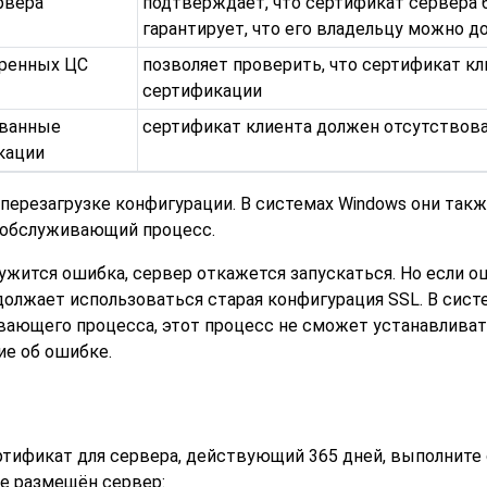
рвера
подтверждает, что сертификат сервера 
гарантирует, что его владельцу можно д
ренных ЦС
позволяет проверить, что сертификат к
сертификации
званные
сертификат клиента должен отсутствова
кации
 перезагрузке конфигурации. В системах
Windows
они такж
 обслуживающий процесс.
ружится ошибка, сервер откажется запускаться. Но если 
должает использоваться старая конфигурация SSL. В сис
ающего процесса, этот процесс не сможет устанавливать 
е об ошибке.
ртификат для сервера, действующий 365 дней, выполнит
е размещён сервер: