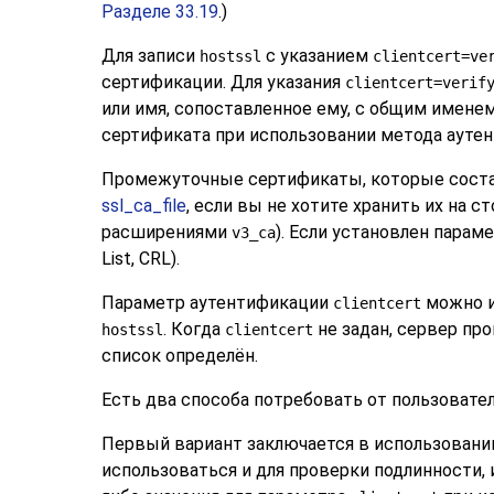
Разделе 33.19
.)
Для записи
с указанием
hostssl
clientcert=ve
сертификации. Для указания
clientcert=verif
или имя, сопоставленное ему, с общим именем
сертификата при использовании метода аут
Промежуточные сертификаты, которые сост
ssl_ca_file
, если вы не хотите хранить их на
расширениями
). Если установлен парам
v3_ca
List, CRL).
Параметр аутентификации
можно и
clientcert
. Когда
не задан, сервер пр
hostssl
clientcert
список определён.
Есть два способа потребовать от пользовате
Первый вариант заключается в использован
использоваться и для проверки подлинности,