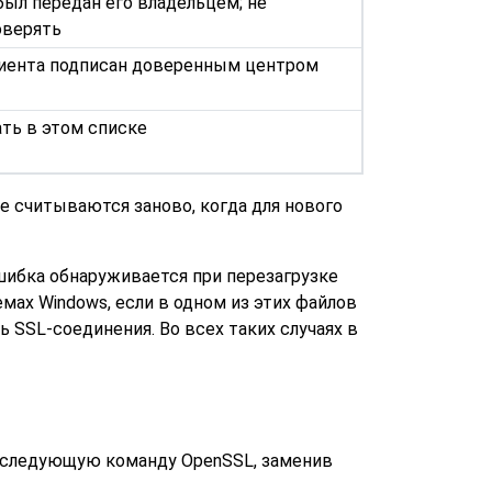
был передан его владельцем; не
оверять
лиента подписан доверенным центром
ть в этом списке
е считываются заново, когда для нового
ошибка обнаруживается при перезагрузке
темах
Windows
, если в одном из этих файлов
SSL-соединения. Во всех таких случаях в
е следующую команду
OpenSSL
, заменив