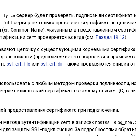
сервер будет проверять, подписан ли сертификат 
rify-ca
сервер не только проверяет сертификат по цепочке 
y-full
 (
, Common Name), указанным в представленном сертифи
cn
ентификации
проверяется всегда (см.
Раздел 19.12
).
cert
авляют цепочку с существующими корневыми сертификат
 стороне клиента (предполагается, что корневой и промеж
етр
ssl_crl_file
или
ssl_crl_dir
, также проверяются списки отз
спользовать с любым методом проверки подлинности, но
оверяет клиентский сертификат по своему списку ЦС, тол
лей предоставления сертификата при подключении.
ии метода аутентификации
в записях
в
cert
hostssl
pg_hba.
 и для защиты SSL-подключения. За подробностями обрати