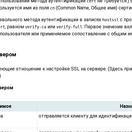
спользовании метода аутентификации
не требуется.) 
cert
ользуется имя из поля
(Common Name, Общее имя) серти
cn
звольного метода аутентификации в записях
с про
hostssl
, равном
или
. Первое значение вк
ert
verify-ca
verify-full
я пользователя или применяемое сопоставление с общим 
рвером
еющие отношение к настройке SSL на сервере. (Здесь пр
)
рвером
имое
Назн
ра
отправляется клиенту для идентификаци