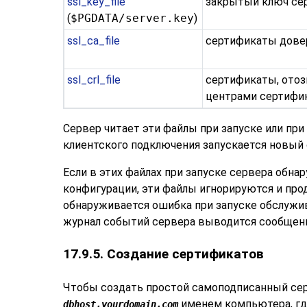
ssl_key_file
закрытый ключ се
(
$PGDATA/server.key
)
ssl_ca_file
сертификаты дове
ssl_crl_file
сертификаты, ото
центрами сертифи
Сервер читает эти файлы при запуске или при
клиентского подключения запускается новый
Если в этих файлах при запуске сервера обна
конфигурации, эти файлы игнорируются и про
обнаруживается ошибка при запуске обслужив
журнал событий сервера выводится сообщени
17.9.5. Создание сертификатов
Чтобы создать простой самоподписанный се
именем компьютера, гд
dbhost.yourdomain.com