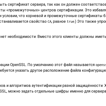
ть сертификат сервера, так как он должен соответствов
каты
«
промежуточных
»
центров сертификации. Это избавля
и условии, что корневой и промежуточные сертификаты 
устанавливается свойство
, равное
.) Это также уп
CA
true
нет необходимости. Вместо этого клиенты должны иметь
рации
OpenSSL
. По умолчанию этот файл называется
opens
требуется указать другое расположение файла конфигураци
в и алгоритмов аутентификации разной защищённости. 
SSL
, можно задать отдельные шифры именно для сервера 