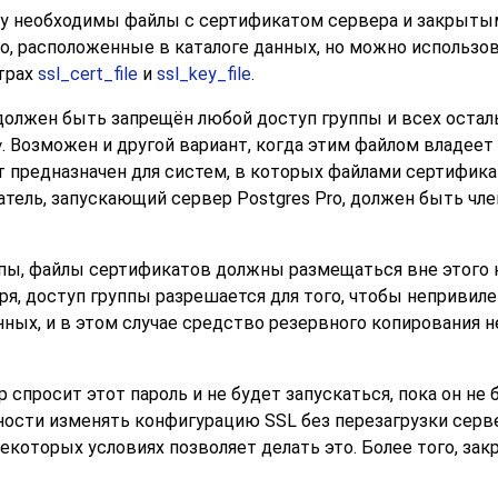
му необходимы файлы с сертификатом сервера и закрыт
но, расположенные в каталоге данных, но можно использо
етрах
ssl_cert_file
и
ssl_key_file
.
олжен быть запрещён любой доступ группы и всех остал
. Возможен и другой вариант, когда этим файлом владеет r
y
т предназначен для систем, в которых файлами сертифика
ватель, запускающий сервер
Postgres Pro
, должен быть чл
ппы, файлы сертификатов должны размещаться вне этого 
я, доступ группы разрешается для того, чтобы непривил
ных, и в этом случае средство резервного копирования 
спросит этот пароль и не будет запускаться, пока он не
ости изменять конфигурацию SSL без перезагрузки серве
екоторых условиях позволяет делать это. Более того, за