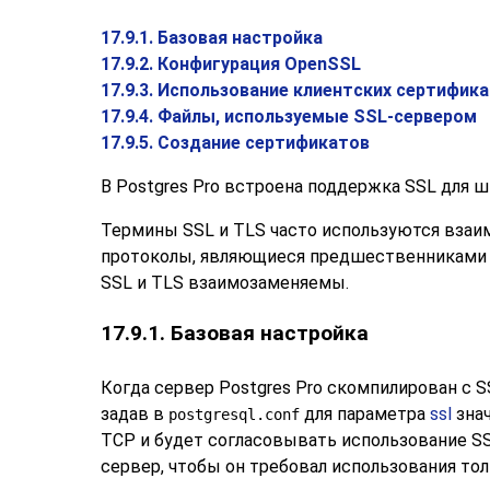
17.9.1. Базовая настройка
17.9.2. Конфигурация OpenSSL
17.9.3. Использование клиентских сертифик
17.9.4. Файлы, используемые SSL-сервером
17.9.5. Создание сертификатов
В
Postgres Pro
встроена поддержка
SSL
для ш
Термины
SSL
и
TLS
часто используются взаи
протоколы, являющиеся предшественникам
SSL
и
TLS
взаимозаменяемы.
17.9.1. Базовая настройка
Когда сервер
Postgres Pro
скомпилирован с
S
задав в
для параметра
ssl
зна
postgresql.conf
TCP и будет согласовывать использование
S
сервер, чтобы он требовал использования то