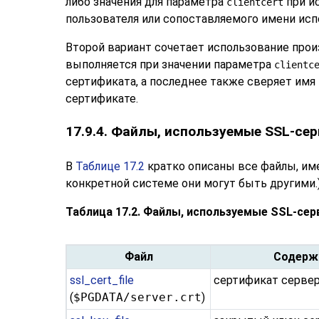
либо значения для параметра
при и
clientcert
пользователя или сопоставляемого имени исп
Второй вариант сочетает использование прои
выполняется при значении параметра
clientc
сертификата, а последнее также сверяет им
сертификате.
17.9.4. Файлы, используемые SSL-се
В
Таблице 17.2
кратко описаны все файлы, им
конкретной системе они могут быть другими.
Таблица 17.2. Файлы, используемые SSL-се
Файл
Содерж
ssl_cert_file
сертификат серве
(
$PGDATA/server.crt
)