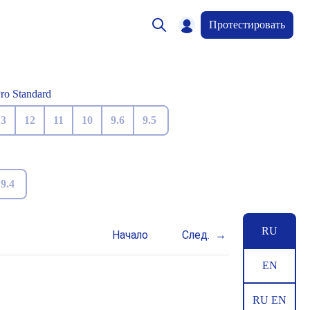
Протестировать
Pro Standard
13
12
11
10
9.6
9.5
9.4
RU
Начало
След.
EN
RU EN