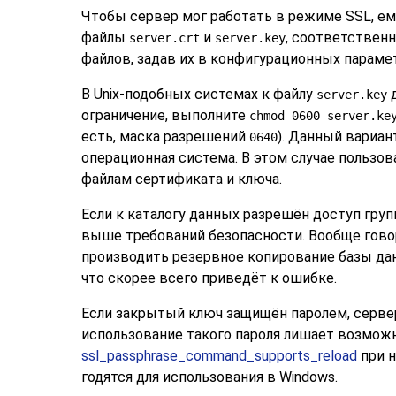
Чтобы сервер мог работать в режиме
SSL
, е
файлы
и
, соответствен
server.crt
server.key
файлов, задав их в конфигурационных парам
В Unix-подобных системах к файлу
д
server.key
ограничение, выполните
chmod 0600 server.ke
есть, маска разрешений
). Данный вариан
0640
операционная система. В этом случае пользо
файлам сертификата и ключа.
Если к каталогу данных разрешён доступ гру
выше требований безопасности. Вообще говор
производить резервное копирование базы дан
что скорее всего приведёт к ошибке.
Если закрытый ключ защищён паролем, сервер 
использование такого пароля лишает возможн
ssl_passphrase_command_supports_reload
при н
годятся для использования в Windows.