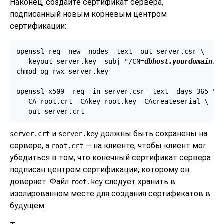
Наконец, создайте сертификат сервера,
подписанный новым корневым центром
сертификации:
openssl req -new -nodes -text -out server.csr \

  -keyout server.key -subj "/CN=
dbhost.yourdomain.c
chmod og-rwx server.key

openssl x509 -req -in server.csr -text -days 365 \

  -CA root.crt -CAkey root.key -CAcreateserial \

  -out server.crt
и
должны быть сохранены на
server.crt
server.key
сервере, а
— на клиенте, чтобы клиент мог
root.crt
убедиться в том, что конечный сертификат сервера
подписан центром сертификации, которому он
доверяет. Файл
следует хранить в
root.key
изолированном месте для создания сертификатов в
будущем.