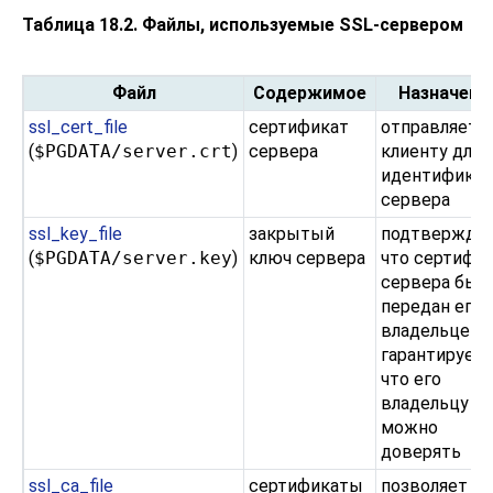
Таблица 18.2. Файлы, используемые SSL-сервером
Файл
Содержимое
Назначени
ssl_cert_file
сертификат
отправляетс
(
$PGDATA/server.crt
)
сервера
клиенту для
идентифика
сервера
ssl_key_file
закрытый
подтверждае
(
$PGDATA/server.key
)
ключ сервера
что сертифи
сервера был
передан его
владельцем; 
гарантирует,
что его
владельцу
можно
доверять
ssl_ca_file
сертификаты
позволяет