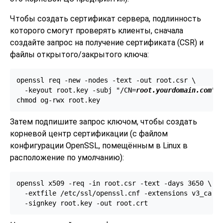
Чтобы создать сертификат сервера, подлинность
которого смогут проверять клиенты, сначала
создайте запрос на получение сертификата (
CSR
) и
файлы открытого/закрытого ключа:
openssl req -new -nodes -text -out root.csr \

  -keyout root.key -subj "/CN=
root.yourdomain.com
"

chmod og-rwx root.key
Затем подпишите запрос ключом, чтобы создать
корневой центр сертификации (с файлом
конфигурации
OpenSSL
, помещённым в
Linux
в
расположение по умолчанию):
openssl x509 -req -in root.csr -text -days 3650 \

  -extfile /etc/ssl/openssl.cnf -extensions v3_ca \

  -signkey root.key -out root.crt