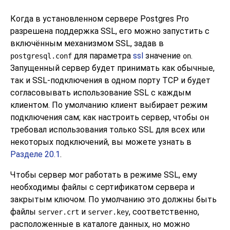
Когда в установленном сервере
Postgres Pro
разрешена поддержка
SSL
, его можно запустить с
включённым механизмом
SSL
, задав в
для параметра
ssl
значение
.
postgresql.conf
on
Запущенный сервер будет принимать как обычные,
так и
SSL
-подключения в одном порту TCP и будет
согласовывать использование
SSL
с каждым
клиентом. По умолчанию клиент выбирает режим
подключения сам; как настроить сервер, чтобы он
требовал использования только
SSL
для всех или
некоторых подключений, вы можете узнать в
Разделе 20.1
.
Чтобы сервер мог работать в режиме
SSL
, ему
необходимы файлы с сертификатом сервера и
закрытым ключом. По умолчанию это должны быть
файлы
и
, соответственно,
server.crt
server.key
расположенные в каталоге данных, но можно