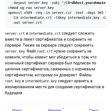
  -keyout server.key -subj "/CN=
dbhost.yourdomain.c
chmod og-rwx server.key

openssl x509 -req -in server.csr -text -days 365 \

  -CA intermediate.crt -CAkey intermediate.key -CAcr
  -out server.crt
и
следует сложить
server.crt
intermediate.crt
вместе в пакет сертификатов и сохранить на
сервере. Также на сервере следует сохранить
. Файл
нужно сохранить на
server.key
root.crt
клиенте, чтобы клиент мог убедиться в том, что
конечный сертификат сервера был подписан по
цепочке сертификатов, связанных с корневым
сертификатом, которому он доверяет. Файлы
и
следует хранить в
root.key
intermediate.key
изолированном месте для создания сертификатов в
будущем.
Пред.
Наверх
След.