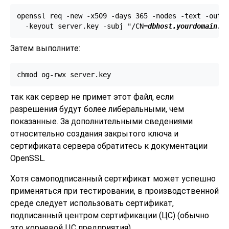
openssl req -new -x509 -days 365 -nodes -text -out s
  -keyout server.key -subj "/CN=
dbhost.yourdomain.c
Затем выполните:
chmod og-rwx server.key
так как сервер не примет этот файл, если
разрешения будут более либеральными, чем
показанные. За дополнительными сведениями
относительно создания закрытого ключа и
сертификата сервера обратитесь к документации
OpenSSL
.
Хотя самоподписанный сертификат может успешно
применяться при тестировании, в производственной
среде следует использовать сертификат,
подписанный центром сертификации (
ЦС
) (обычно
это корневой
ЦС
предприятия).