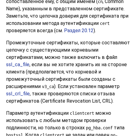
сопоставленное ему, с общим именем (
, Common
cn
Name), указанным в представленном сертификате.
Заметьте, что цепочка доверия для сертификата при
использовании метода аутентификации
cert
проверяется всегда (см.
Раздел 20.12
).
Промежуточные сертификаты, которые составляют
цепочку с существующими корневыми
сертификатами, можно также включить в файл
ssl_ca_file
, если вы не хотите хранить их на стороне
клиента (предполагается, что корневой и
промежуточный сертификаты были созданы с
расширениями
). Если установлен параметр
v3_ca
ssl_crl_file
, также проверяются списки отзыва
сертификатов (Certificate Revocation List, CRL).
Параметр аутентификации
можно
clientcert
использовать с любым методом проверки
подлинности, но только в строках
типа
pg_hba.conf
. Когда
не задан или равен
hostssl
clientcert
no-