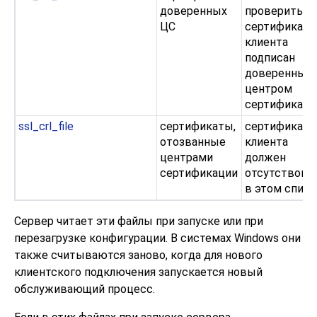
доверенных
проверить, ч
ЦС
сертификат
клиента
подписан
доверенным
центром
сертификаци
ssl_crl_file
сертификаты,
сертификат
отозванные
клиента
центрами
должен
сертификации
отсутствова
в этом списк
Сервер читает эти файлы при запуске или при
перезагрузке конфигурации. В системах
Windows
они
также считываются заново, когда для нового
клиентского подключения запускается новый
обслуживающий процесс.