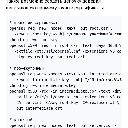
Также возможно создать цепочку доверия,
включающую промежуточные сертификаты:
# корневой сертификат

openssl req -new -nodes -text -out root.csr \

  -keyout root.key -subj "/CN=
root.yourdomain.com
"

chmod og-rwx root.key

openssl x509 -req -in root.csr -text -days 3650 \

  -extfile /etc/ssl/openssl.cnf -extensions v3_ca \

  -signkey root.key -out root.crt

# промежуточный

openssl req -new -nodes -text -out intermediate.csr 
  -keyout intermediate.key -subj "/CN=
intermediate.
chmod og-rwx intermediate.key

openssl x509 -req -in intermediate.csr -text -days 1
  -extfile /etc/ssl/openssl.cnf -extensions v3_ca \

  -CA root.crt -CAkey root.key -CAcreateserial \

  -out intermediate.crt

# конечный

openssl req -new -nodes -text -out server.csr \
