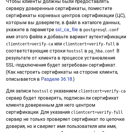
Чтобы клиенты должны были предоставлять
серверу доверенные сертификаты, поместите
сертификаты корневых центров сертификации (
ЦС
),
которым вы доверяете, в файл в каталоге данных,
укажите в параметре
ssl_ca_file
в
postgresql.conf
имя этого файла и добавьте вариант аутентификации
или
в
clientcert=verify-ca
clientcert=verify-full
соответствующие строки
в
. В
hostssl
pg_hba.conf
результате от клиента в процессе установления
SSL-подключения будет затребован сертификат.
(Как настроить сертификаты на стороне клиента,
описывается в
Разделе 36.18
.)
Для записи
с указанием
hostssl
clientcert=verify-ca
сервер будет проверять, подписан ли сертификат
клиента доверенным для него центром
сертификации. Для указания
clientcert=verify-full
сервер не только проверяет сертификат по цепочке
доверия, но и сверяет имя пользователя или имя,