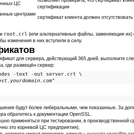
позволяет проверить, что сертификат кли
енных ЦС
сертификации
анные центрами
сертификат клиента должен отсутствовать 
root.crl
и
(или альтернативные файлы, заменяющие их) с
бы изменения в них вступили в силу.
ификатов
ификат для сервера, действующий 365 дней, выполните с
, где размещён сервер:
des -text -out server.crt \

ost.yourdomain.com
"
зрешения будут более либеральными, чем показанные. За д
ера обратитесь к документации
OpenSSL
.
но применяться при тестировании, в производственной ср
ычно это корневой
ЦС
предприятия).
ь которого смогут проверять клиенты, сначала создайте за