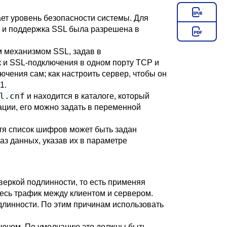
т уровень безопасности системы. Для
, и поддержка
SSL
была разрешена в
ым механизмом
SSL
, задав в
к и
SSL
-подключения в одном порту TCP и
чения сам; как настроить сервер, чтобы он
.1
.
l.cnf
и находится в каталоге, который
ации, его можно задать в переменной
я список шифров может быть задан
з данных, указав их в параметре
еркой подлинности, то есть применяя
 весь трафик между клиентом и сервером.
линности. По этим причинам использовать
лючом. По умолчанию это должны быть