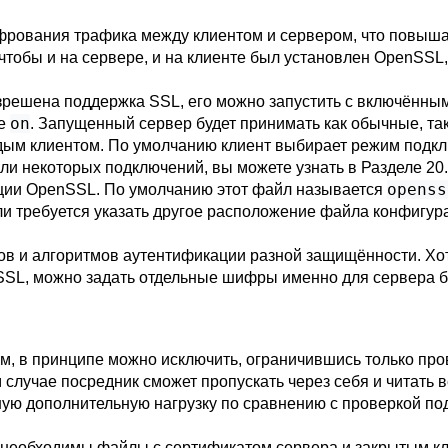
рования трафика между клиентом и сервером, что повышае
чтобы и на сервере, и на клиенте был установлен
OpenSSL
зрешена поддержка
SSL
, его можно запустить с включённ
on
ие
. Запущенный сервер будет принимать как обычные, та
дым клиентом. По умолчанию клиент выбирает режим подклю
или некоторых подключений, вы можете узнать в
Разделе 20
openss
ции
OpenSSL
. По умолчанию этот файл называется
ли требуется указать другое расположение файла конфигур
в и алгоритмов аутентификации разной защищённости. Хот
SSL
, можно задать отдельные шифры именно для сервера ба
 в принципе можно исключить, ограничившись только пров
м случае посредник сможет пропускать через себя и читать
ую дополнительную нагрузку по сравнению с проверкой под
у необходимы файлы с сертификатом сервера и закрытым к