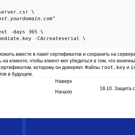
erver.csr \

ost.yourdomain.com
"

xt -days 365 \

ediate.key -CAcreateserial \

ложить вместе в пакет сертификатов и сохранить на сервере
 на клиенте, чтобы клиент мог убедиться в том, что конеч
root.key
i
сертификатом, которому он доверяет. Файлы
и
тов в будущем.
Наверх
18.10. Защита 
Начало