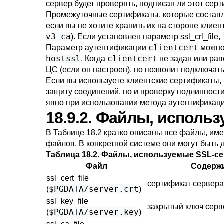
сервер будет проверять, подписан ли этот се
Промежуточные сертификаты, которые состав
если вы не хотите хранить их на стороне кли
v3_ca
). Если установлен параметр
ssl_crl_file
,
clientcert
Параметр аутентификации
можно 
hostssl
clientcert
. Когда
не задан или рав
ЦС (если он настроен), но позволит подключат
Если вы используете клиентские сертификаты,
защиту соединений, но и проверку подлинност
явно при использовании метода аутентификац
18.9.2. Файлы, исполь
В
Таблице 18.2
кратко описаны все файлы, име
файлов. В конкретной системе они могут быть д
Таблица 18.2. Файлы, используемые SSL-с
Файл
Содерж
ssl_cert_file
сертификат сервера
$PGDATA/server.crt
(
)
ssl_key_file
закрытый ключ серв
$PGDATA/server.key
(
)