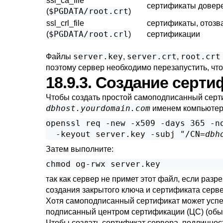
ssl_ca_file
сертификаты довер
$PGDATA/root.crt
(
)
ssl_crl_file
сертификаты, отозв
$PGDATA/root.crl
(
)
сертификации
server.key
server.crt
root.crt
Файлы
,
,
поэтому сервер необходимо перезапустить, что
18.9.3. Создание серт
Чтобы создать простой самоподписанный серт
dbhost.yourdomain.com
именем компьютера
openssl req -new -x509 -days 365 -no
  -keyout server.key -subj "/CN=
dbh
Затем выполните:
chmod og-rwx server.key
так как сервер не примет этот файл, если ра
создания закрытого ключа и сертификата серв
Хотя самоподписанный сертификат может успеш
подписанный центром сертификации (
ЦС
) (об
Чтобы создать сертификат сервера, подлинност