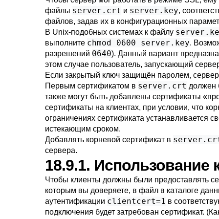
server.crt
server.key
файлы
и
, соответс
файлов, задав их в конфигурационных параме
server.k
В Unix-подобных системах к файлу
chmod 0600 server.key
выполните
. Возмо
0640
разрешений
). Данный вариант предназн
этом случае пользователь, запускающий серве
Если закрытый ключ защищён паролем, сервер з
server.crt
Первым сертификатом в
должен б
также могут быть добавлены сертификаты
«
пр
сертификаты на клиентах, при условии, что 
ограничениях сертификата устанавливается с
истекающим сроком.
server.cr
Добавлять корневой сертификат в
сервера.
18.9.1. Использование
Чтобы клиенты должны были предоставлять се
которым вы доверяете, в файл в каталоге дан
clientcert=1
аутентификации
в соответств
подключения будет затребован сертификат. (Ка