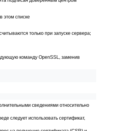
ента подписан доверенным центром
в этом списке
читываются только при запуске сервера;
ледующую команду
OpenSSL
, заменив
ополнительными сведениями относительно
еде следует использовать сертификат,
прос на получение сертификата (
CSR
) и