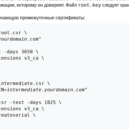
root.key
кации, которому он доверяет. Файл
следует хра
лючающую промежуточные сертификаты:
oot.csr \

yourdomain.com
"

 -days 3650 \

ensions v3_ca \

ntermediate.csr \

CN=
intermediate.yourdomain.com
"

sr -text -days 1825 \

ensions v3_ca \

eateserial \
