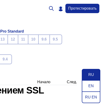
Протестировать
 Pro Standard
13
12
11
10
9.6
9.5
9.4
RU
Начало
След.
EN
нением SSL
RU EN