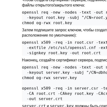
файлы открытого/закрытого ключа:
openssl req -new -nodes -text -out r
  -keyout root.key -subj "/CN=
root.
chmod og-rwx root.key
Затем подпишите запрос ключом, чтобы созда
расположение по умолчанию):
openssl x509 -req -in root.csr -text
  -extfile /etc/ssl/openssl.cnf -ext
  -signkey root.key -out root.crt
Наконец, создайте сертификат сервера, подп
openssl req -new -nodes -text -out s
  -keyout server.key -subj "/CN=
dbh
chmod og-rwx server.key

openssl x509 -req -in server.csr -te
  -CA root.crt -CAkey root.key -CAcr
  -out server.crt
server.crt
server.key
и
должны быть сохр