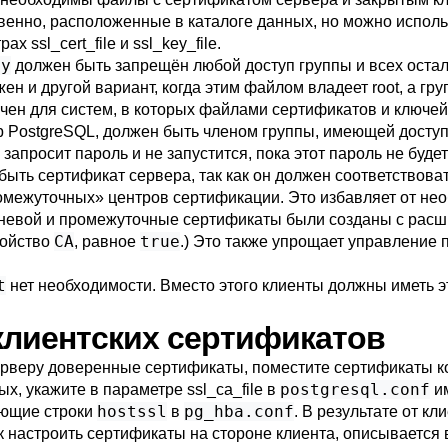
твенно, расположенные в каталоге данных, но можно испол
трах
ssl_cert_file
и
ssl_key_file
.
ey
должен быть запрещён любой доступ группы и всех остал
жен и другой вариант, когда этим файлом владеет root, а гру
ачен для систем, в которых файлами сертификатов и ключе
р
PostgreSQL
, должен быть членом группы, имеющей доступ
апросит пароль и не запустится, пока этот пароль не будет
ыть сертификат сервера, так как он должен соответствоват
омежуточных
»
центров сертификации. Это избавляет от не
корневой и промежуточные сертификаты были созданы с ра
CA
true
войство
, равное
.) Это также упрощает управление
t
нет необходимости. Вместо этого клиенты должны иметь э
 клиентских сертификатов
рверу доверенные сертификаты, поместите сертификаты к
postgresql.conf
ных, укажите в параметре
ssl_ca_file
в
им
hostssl
pg_hba.conf
ующие строки
в
. В результате от к
к настроить сертификаты на стороне клиента, описывается