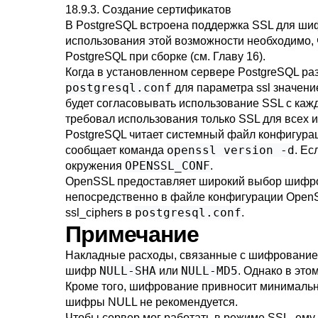
18.9.3. Создание сертификатов
В
PostgreSQL
встроена поддержка
SSL
для шиф
использования этой возможности необходимо, 
PostgreSQL
при сборке (см.
Главу 16
).
Когда в установленном сервере
PostgreSQL
ра
postgresql.conf
для параметра
ssl
значен
будет согласовывать использование
SSL
с каж
требовал использования только
SSL
для всех 
PostgreSQL
читает системный файл конфигура
openssl version -d
сообщает команда
. Ес
OPENSSL_CONF
окружения
.
OpenSSL
предоставляет широкий выбор шифро
непосредственно в файле конфигурации
Open
postgresql.conf
ssl_ciphers
в
.
Примечание
Накладные расходы, связанные с шифрованием,
NULL-SHA
NULL-MD5
шифр
или
. Однако в это
Кроме того, шифрование привносит минимальн
шифры NULL не рекомендуется.
Чтобы сервер мог работать в режиме
SSL
, ем