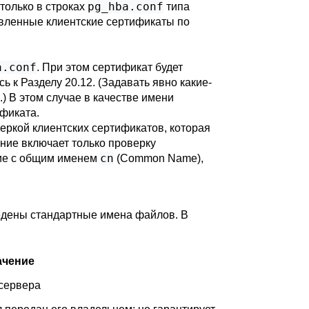
pg_hba.conf
только в строках
типа
тавленные клиентские сертификаты по
a.conf
. При этом сертификат будет
сь к
Разделу 20.12
. (Задавать явно какие-
.) В этом случае в качестве имени
фиката.
еркой клиентских сертификатов, которая
ение включает только проверку
cn
ние с общим именем
(Common Name),
едены стандартные имена файлов. В
ачение
 сервера