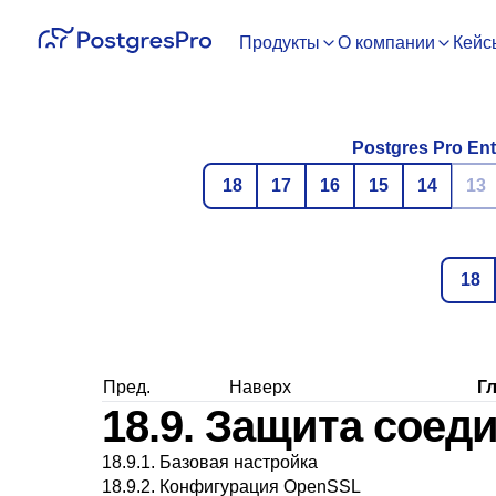
Продукты
О компании
Кейс
Postgres Pro Ent
18
17
16
15
14
13
18
Пред.
Наверх
Гл
18.9. Защита соед
18.9.1. Базовая настройка
18.9.2. Конфигурация OpenSSL