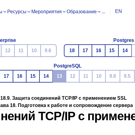
EN
ы
Ресурсы
Мероприятия
Образование
...
erprise
Postgres
12
11
10
9.6
18
17
16
15
14
PostgreSQL
17
16
15
14
13
12
11
10
9.6
9.5
18.9. Защита соединений TCP/IP с применением SSL
ава 18. Подготовка к работе и сопровождение сервера
инений TCP/IP с приме