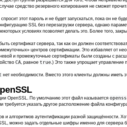
случае средство резервного копирования не сможет прочит
просит этот пароль и не будет запускаться, пока он не бу
онфигурацию SSL без перезагрузки сервера, однако параме
екоторых условиях позволяет делать это. Более того, зак
ыть сертификат сервера, так как он должен соответствоват
омежуточных
»
центров сертификации. Это избавляет от не
корневой и промежуточные сертификаты были созданы с ра
CA
true
войство
, равное
.) Это также упрощает управление
t
нет необходимости. Вместо этого клиенты должны иметь э
OpenSSL
openss
ции
OpenSSL
. По умолчанию этот файл называется
ли требуется указать другое расположение файла конфигур
в и алгоритмов аутентификации разной защищённости. Хот
SSL
, можно задать отдельные шифры именно для сервера ба