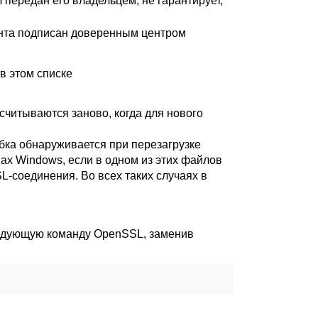
 передан его владельцем; не гарантирует,
ента подписан доверенным центром
в этом списке
считываются заново, когда для нового
ибка обнаруживается при перезагрузке
мах
Windows
, если в одном из этих файлов
-соединения. Во всех таких случаях в
ледующую команду
OpenSSL
, заменив