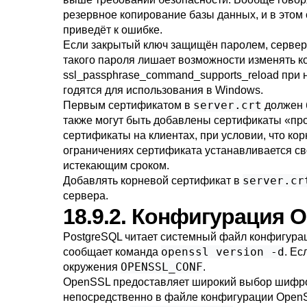
резервное копирование базы данных, и в этом 
приведёт к ошибке.
Если закрытый ключ защищён паролем, сервер с
такого пароля лишает возможности изменять к
ssl_passphrase_command_supports_reload
при н
годятся для использования в Windows.
server.crt
Первым сертификатом в
должен б
также могут быть добавлены сертификаты
«
пр
сертификаты на клиентах, при условии, что 
ограничениях сертификата устанавливается с
истекающим сроком.
server.cr
Добавлять корневой сертификат в
сервера.
18.9.2. Конфигурация 
PostgreSQL
читает системный файл конфигура
openssl version -d
сообщает команда
. Ес
OPENSSL_CONF
окружения
.
OpenSSL
предоставляет широкий выбор шифро
непосредственно в файле конфигурации
Open