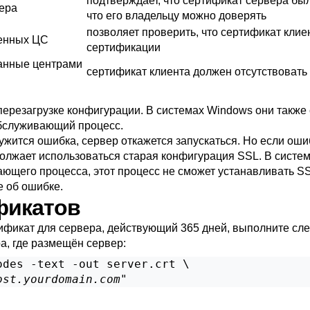
подтверждает, что сертификат сервера был
ера
что его владельцу можно доверять
позволяет проверить, что сертификат кли
енных ЦС
сертификации
анные центрами
сертификат клиента должен отсутствовать 
перезагрузке конфигурации. В системах
Windows
они также 
обслуживающий процесс.
ужится ошибка, сервер откажется запускаться. Но если ош
олжает использоваться старая конфигурация SSL. В систе
ющего процесса, этот процесс не сможет устанавливать SSL
 об ошибке.
ификатов
ификат для сервера, действующий 365 дней, выполните с
, где размещён сервер:
des -text -out server.crt \

ost.yourdomain.com
"