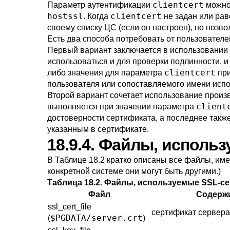
clientcert
Параметр аутентификации
можно 
hostssl
clientcert
. Когда
не задан или ра
своему списку ЦС (если он настроен), но позв
Есть два способа потребовать от пользовател
Первый вариант заключается в использовании
использоваться и для проверки подлинности, 
clientcert
либо значения для параметра
при
пользователя или сопоставляемого имени испо
Второй вариант сочетает использование произ
client
выполняется при значении параметра
достоверности сертификата, а последнее так
указанным в сертификате.
18.9.4. Файлы, исполь
В
Таблице 18.2
кратко описаны все файлы, име
конкретной системе они могут быть другими.)
Таблица 18.2. Файлы, используемые SSL-с
Файл
Содерж
ssl_cert_file
сертификат сервера
$PGDATA/server.crt
(
)