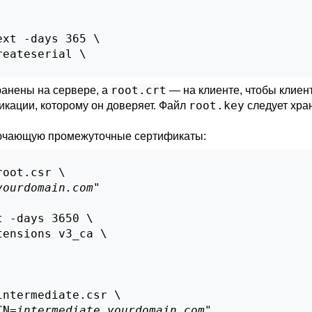
xt -days 365 \

eateserial \

root.crt
анены на сервере, а
— на клиенте, чтобы клиент
root.key
кации, которому он доверяет. Файл
следует хра
лючающую промежуточные сертификаты:
oot.csr \

yourdomain.com
"

 -days 3650 \

ensions v3_ca \

ntermediate.csr \

CN=
intermediate.yourdomain.com
"
