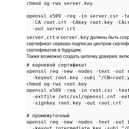
chmod og-rwx server.key

openssl x509 -req -in server.csr -te
  -CA root.crt -CAkey root.key -CAcr
  -out server.crt
server.crt
server.key
и
должны быть сохр
сертификат сервера подписан центром сертифи
сертификатов в будущем.
Также возможно создать цепочку доверия, вк
# корневой сертификат

openssl req -new -nodes -text -out r
  -keyout root.key -subj "/CN=
root.
chmod og-rwx root.key

openssl x509 -req -in root.csr -text
  -extfile /etc/ssl/openssl.cnf -ext
  -signkey root.key -out root.crt

# промежуточный

openssl req -new -nodes -text -out i
  -keyout intermediate.key -subj "/