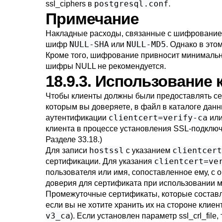
postgresql.conf
ssl_ciphers
в
.
Примечание
Накладные расходы, связанные с шифрованием,
NULL-SHA
NULL-MD5
шифр
или
. Однако в это
Кроме того, шифрование привносит минимальн
шифры NULL не рекомендуется.
18.9.3. Использование
Чтобы клиенты должны были предоставлять се
которым вы доверяете, в файл в каталоге дан
clientcert=verify-ca
аутентификации
ил
клиента в процессе установления SSL-подключе
Разделе 33.18
.)
hostssl
clientcert
Для записи
с указанием
clientcert=ve
сертификации. Для указания
пользователя или имя, сопоставленное ему, с 
доверия для сертификата при использовании 
Промежуточные сертификаты, которые состав
если вы не хотите хранить их на стороне кли
v3_ca
). Если установлен параметр
ssl_crl_file
,