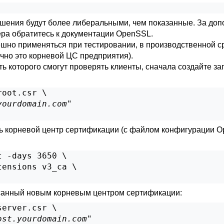
зрешения будут более либеральными, чем показанные. За д
ера обратитесь к документации
OpenSSL
.
но применяться при тестировании, в производственной ср
ычно это корневой
ЦС
предприятия).
ь которого смогут проверять клиенты, сначала создайте за
oot.csr \

yourdomain.com
"

ть корневой центр сертификации (с файлом конфигурации
O
 -days 3650 \

ensions v3_ca \

исанный новым корневым центром сертификации:
erver.csr \

ost.yourdomain.com
"
