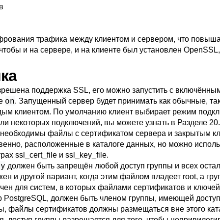
в
рования трафика между клиентом и сервером, что повышае
чтобы и на сервере, и на клиенте был установлен
OpenSSL
йка
зрешена поддержка
SSL
, его можно запустить с включённ
on
ие
. Запущенный сервер будет принимать как обычные, та
дым клиентом. По умолчанию клиент выбирает режим подклю
или некоторых подключений, вы можете узнать в
Разделе 20
у необходимы файлы с сертификатом сервера и закрытым к
твенно, расположенные в каталоге данных, но можно испол
трах
ssl_cert_file
и
ssl_key_file
.
ey
должен быть запрещён любой доступ группы и всех остал
жен и другой вариант, когда этим файлом владеет root, а гру
ачен для систем, в которых файлами сертификатов и ключе
р
PostgreSQL
, должен быть членом группы, имеющей доступ
пы, файлы сертификатов должны размещаться вне этого кат
, доступ группы разрешается для того, чтобы непривилеги