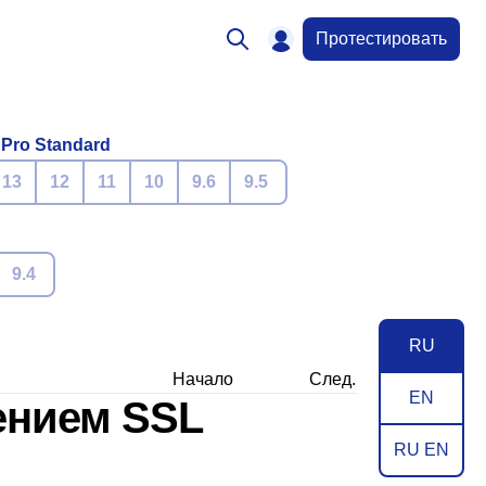
Протестировать
 Pro Standard
13
12
11
10
9.6
9.5
9.4
RU
Начало
След.
EN
нением SSL
RU EN