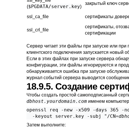
ssl_key_file
закрытый ключ серв
$PGDATA/server.key
(
)
ssl_ca_file
сертификаты довер
сертификаты, отозв
ssl_crl_file
сертификации
Сервер читает эти файлы при запуске или при 
клиентского подключения запускается новый 
Если в этих файлах при запуске сервера обнар
конфигурации, эти файлы игнорируются и прод
обнаруживается ошибка при запуске обслужива
журнал событий сервера выводится сообщение
18.9.5. Создание серт
Чтобы создать простой самоподписанный серт
dbhost.yourdomain.com
именем компьютера
openssl req -new -x509 -days 365 -no
  -keyout server.key -subj "/CN=
dbh
Затем выполните: