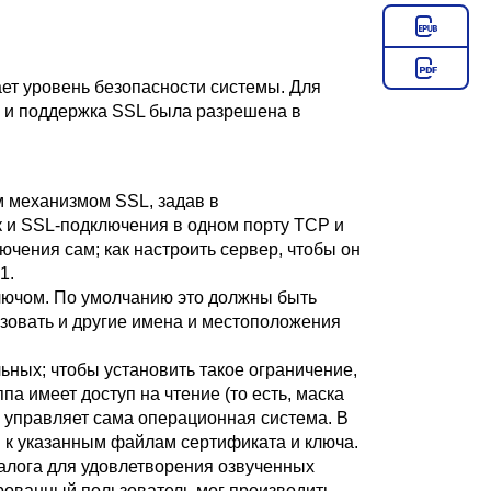
т уровень безопасности системы. Для
, и поддержка
SSL
была разрешена в
ым механизмом
SSL
, задав в
к и
SSL
-подключения в одном порту TCP и
чения сам; как настроить сервер, чтобы он
.1
.
лючом. По умолчанию это должны быть
ьзовать и другие имена и местоположения
ьных; чтобы установить такое ограничение,
ппа имеет доступ на чтение (то есть, маска
й управляет сама операционная система. В
 к указанным файлам сертификата и ключа.
алога для удовлетворения озвученных
рованный пользователь мог производить