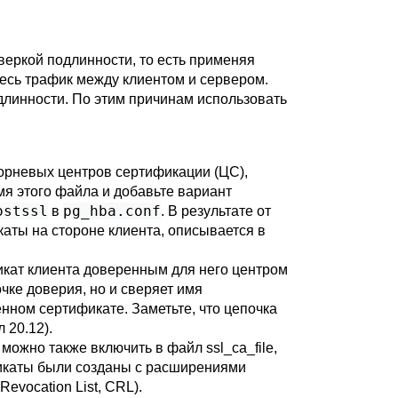
еркой подлинности, то есть применяя
 весь трафик между клиентом и сервером.
линности. По этим причинам использовать
орневых центров сертификации (
ЦС
),
я этого файла и добавьте вариант
ostssl
pg_hba.conf
в
. В результате от
каты на стороне клиента, описывается в
икат клиента доверенным для него центром
чке доверия, но и сверяет имя
нном сертификате. Заметьте, что цепочка
л 20.12
).
 можно также включить в файл
ssl_ca_file
,
ификаты были созданы с расширениями
Revocation List, CRL).