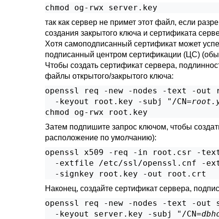
chmod og-rwx server.key
так как сервер не примет этот файл, если ра
создания закрытого ключа и сертификата серв
Хотя самоподписанный сертификат может успеш
подписанный центром сертификации (
ЦС
) (об
Чтобы создать сертификат сервера, подлинност
файлы открытого/закрытого ключа:
openssl req -new -nodes -text -out r
  -keyout root.key -subj "/CN=
root.
chmod og-rwx root.key
Затем подпишите запрос ключом, чтобы созда
расположение по умолчанию):
openssl x509 -req -in root.csr -text
  -extfile /etc/ssl/openssl.cnf -ext
  -signkey root.key -out root.crt
Наконец, создайте сертификат сервера, подп
openssl req -new -nodes -text -out s
  -keyout server.key -subj "/CN=
dbh