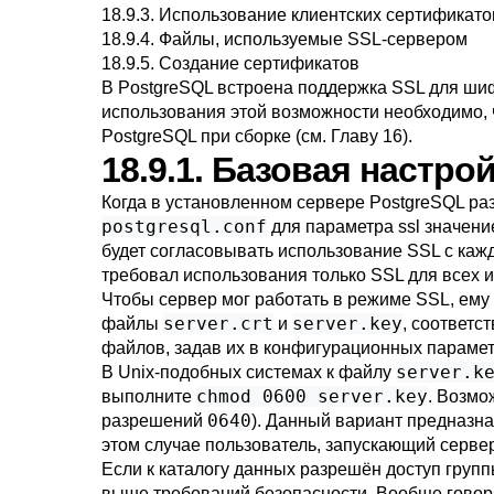
18.9.3. Использование клиентских сертификато
18.9.4. Файлы, используемые SSL-сервером
18.9.5. Создание сертификатов
В
PostgreSQL
встроена поддержка
SSL
для шиф
использования этой возможности необходимо, 
PostgreSQL
при сборке (см.
Главу 16
).
18.9.1. Базовая настро
Когда в установленном сервере
PostgreSQL
ра
postgresql.conf
для параметра
ssl
значен
будет согласовывать использование
SSL
с каж
требовал использования только
SSL
для всех 
Чтобы сервер мог работать в режиме
SSL
, ем
server.crt
server.key
файлы
и
, соответс
файлов, задав их в конфигурационных параме
server.k
В Unix-подобных системах к файлу
chmod 0600 server.key
выполните
. Возмо
0640
разрешений
). Данный вариант предназн
этом случае пользователь, запускающий серве
Если к каталогу данных разрешён доступ груп
выше требований безопасности. Вообще говоря