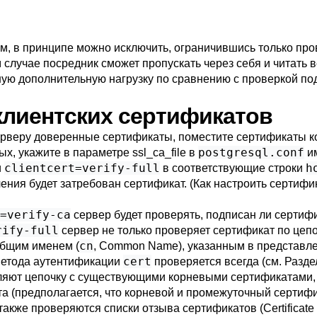
 в принципе можно исключить, ограничившись только пров
м случае посредник сможет пропускать через себя и читать
ую дополнительную нагрузку по сравнению с проверкой под
 клиентских сертификатов
рверу доверенные сертификаты, поместите сертификаты к
postgresql.conf
ных, укажите в параметре
ssl_ca_file
в
им
clientcert=verify-full
h
и
в соответствующие строки
ния будет затребован сертификат. (Как настроить сертифи
=verify-ca
сервер будет проверять, подписан ли сертиф
rify-full
сервер не только проверяет сертификат по цепо
cn
общим именем (
, Common Name), указанным в представле
cert
метода аутентификации
проверяется всегда (см.
Разде
ляют цепочку с существующими корневыми сертификатами,
ента (предполагается, что корневой и промежуточный серт
 также проверяются списки отзыва сертификатов (Certificate 