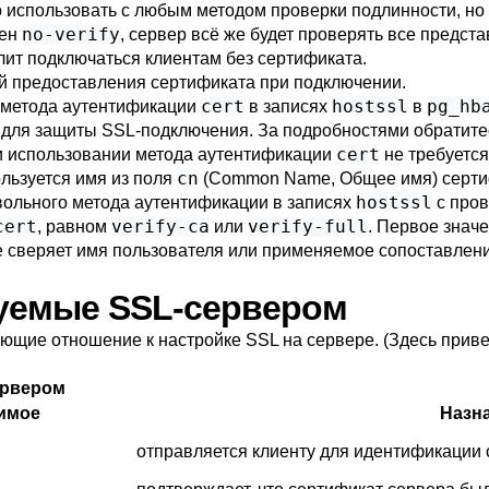
использовать с любым методом проверки подлинности, но 
no-verify
вен
, сервер всё же будет проверять все предс
олит подключаться клиентам без сертификата.
ей предоставления сертификата при подключении.
cert
hostssl
pg_hb
 метода аутентификации
в записях
в
и для защиты SSL-подключения. За подробностями обратите
cert
 использовании метода аутентификации
не требуется
cn
льзуется имя из поля
(Common Name, Общее имя) серти
hostssl
вольного метода аутентификации в записях
с пров
cert
verify-ca
verify-full
, равном
или
. Первое знач
же сверяет имя пользователя или применяемое сопоставле
зуемые SSL-сервером
ющие отношение к настройке SSL на сервере. (Здесь прив
ервером
имое
Назн
отправляется клиенту для идентификации