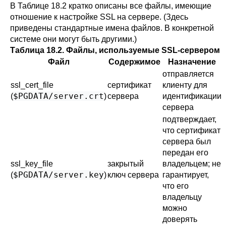
В
Таблице 18.2
кратко описаны все файлы, имеющие
отношение к настройке SSL на сервере. (Здесь
приведены стандартные имена файлов. В конкретной
системе они могут быть другими.)
Таблица 18.2. Файлы, используемые SSL-сервером
Файл
Содержимое
Назначение
отправляется
ssl_cert_file
сертификат
клиенту для
$PGDATA/server.crt
(
)
сервера
идентификации
сервера
подтверждает,
что сертификат
сервера был
передан его
ssl_key_file
закрытый
владельцем; не
$PGDATA/server.key
(
)
ключ сервера
гарантирует,
что его
владельцу
можно
доверять