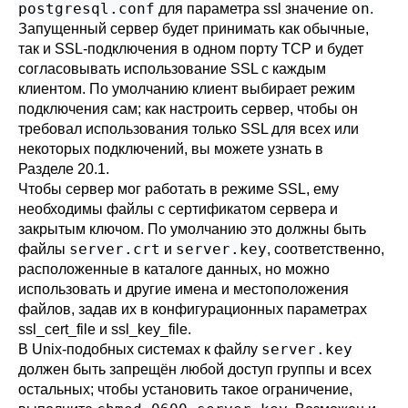
postgresql.conf
on
для параметра
ssl
значение
.
Запущенный сервер будет принимать как обычные,
так и
SSL
-подключения в одном порту TCP и будет
согласовывать использование
SSL
с каждым
клиентом. По умолчанию клиент выбирает режим
подключения сам; как настроить сервер, чтобы он
требовал использования только
SSL
для всех или
некоторых подключений, вы можете узнать в
Разделе 20.1
.
Чтобы сервер мог работать в режиме
SSL
, ему
необходимы файлы с сертификатом сервера и
закрытым ключом. По умолчанию это должны быть
server.crt
server.key
файлы
и
, соответственно,
расположенные в каталоге данных, но можно
использовать и другие имена и местоположения
файлов, задав их в конфигурационных параметрах
ssl_cert_file
и
ssl_key_file
.
server.key
В Unix-подобных системах к файлу
должен быть запрещён любой доступ группы и всех
остальных; чтобы установить такое ограничение,