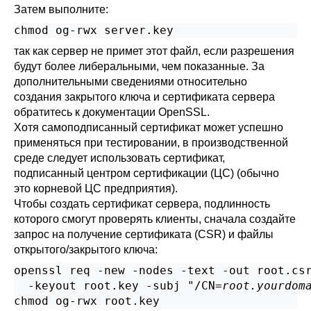
Затем выполните:
chmod og-rwx server.key
так как сервер не примет этот файл, если разрешения
будут более либеральными, чем показанные. За
дополнительными сведениями относительно
создания закрытого ключа и сертификата сервера
обратитесь к документации
OpenSSL
.
Хотя самоподписанный сертификат может успешно
применяться при тестировании, в производственной
среде следует использовать сертификат,
подписанный центром сертификации (
ЦС
) (обычно
это корневой
ЦС
предприятия).
Чтобы создать сертификат сервера, подлинность
которого смогут проверять клиенты, сначала создайте
запрос на получение сертификата (
CSR
) и файлы
открытого/закрытого ключа:
openssl req -new -nodes -text -out root.csr
  -keyout root.key -subj "/CN=
root.yourdom
chmod og-rwx root.key