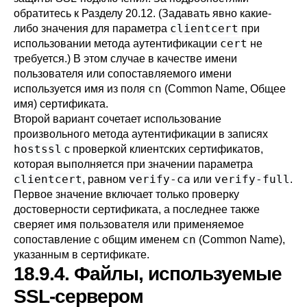
обратитесь к
Разделу 20.12
. (Задавать явно какие-
clientcert
либо значения для параметра
при
cert
использовании метода аутентификации
не
требуется.) В этом случае в качестве имени
пользователя или сопоставляемого имени
cn
используется имя из поля
(Common Name, Общее
имя) сертификата.
Второй вариант сочетает использование
произвольного метода аутентификации в записях
hostssl
с проверкой клиентских сертификатов,
которая выполняется при значении параметра
clientcert
verify-ca
verify-full
, равном
или
.
Первое значение включает только проверку
достоверности сертификата, а последнее также
сверяет имя пользователя или применяемое
cn
сопоставление с общим именем
(Common Name),
указанным в сертификате.
18.9.4. Файлы, используемые
SSL-сервером