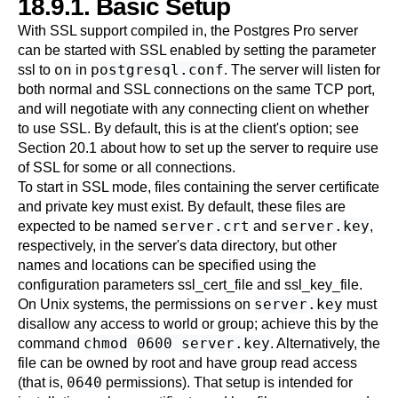
18.9.1. Basic Setup
With
SSL
support compiled in, the
Postgres Pro
server
can be started with
SSL
enabled by setting the parameter
on
postgresql.conf
ssl
to
in
. The server will listen for
both normal and
SSL
connections on the same TCP port,
and will negotiate with any connecting client on whether
to use
SSL
. By default, this is at the client's option; see
Section 20.1
about how to set up the server to require use
of
SSL
for some or all connections.
To start in
SSL
mode, files containing the server certificate
and private key must exist. By default, these files are
server.crt
server.key
expected to be named
and
,
respectively, in the server's data directory, but other
names and locations can be specified using the
configuration parameters
ssl_cert_file
and
ssl_key_file
.
server.key
On Unix systems, the permissions on
must
disallow any access to world or group; achieve this by the
chmod 0600 server.key
command
. Alternatively, the
file can be owned by root and have group read access
0640
(that is,
permissions). That setup is intended for