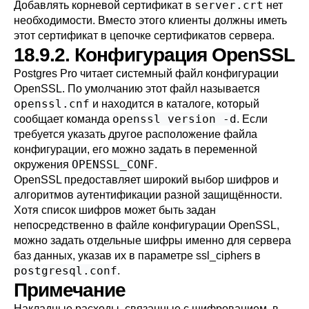
server.crt
Добавлять корневой сертификат в
нет
необходимости. Вместо этого клиенты должны иметь
этот сертификат в цепочке сертификатов сервера.
18.9.2. Конфигурация OpenSSL
Postgres Pro
читает системный файл конфигурации
OpenSSL
. По умолчанию этот файл называется
openssl.cnf
и находится в каталоге, который
openssl version -d
сообщает команда
. Если
требуется указать другое расположение файла
конфигурации, его можно задать в переменной
OPENSSL_CONF
окружения
.
OpenSSL
предоставляет широкий выбор шифров и
алгоритмов аутентификации разной защищённости.
Хотя список шифров может быть задан
непосредственно в файле конфигурации
OpenSSL
,
можно задать отдельные шифры именно для сервера
баз данных, указав их в параметре
ssl_ciphers
в
postgresql.conf
.
Примечание
Накладные расходы, связанные с шифрованием, в