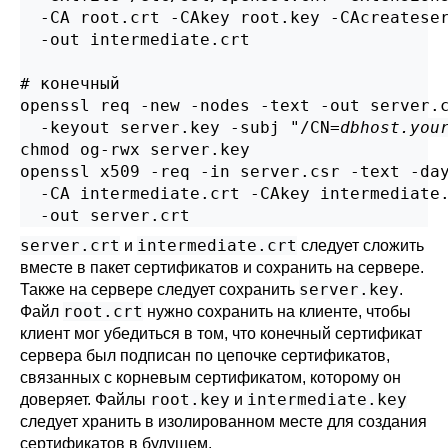
  -CA root.crt -CAkey root.key -CAcreateser
  -out intermediate.crt

# конечный

openssl req -new -nodes -text -out server.c
  -keyout server.key -subj "/CN=
dbhost.you
chmod og-rwx server.key

openssl x509 -req -in server.csr -text -day
  -CA intermediate.crt -CAkey intermediate.
  -out server.crt
server.crt
intermediate.crt
и
следует сложить
вместе в пакет сертификатов и сохранить на сервере.
server.key
Также на сервере следует сохранить
.
root.crt
Файл
нужно сохранить на клиенте, чтобы
клиент мог убедиться в том, что конечный сертификат
сервера был подписан по цепочке сертификатов,
связанных с корневым сертификатом, которому он
root.key
intermediate.key
доверяет. Файлы
и
следует хранить в изолированном месте для создания
сертификатов в будущем.