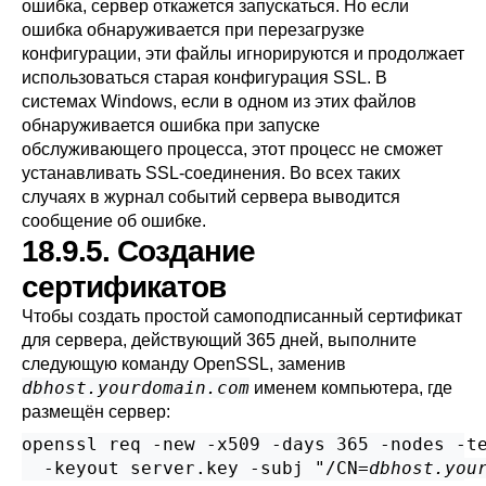
ошибка, сервер откажется запускаться. Но если
ошибка обнаруживается при перезагрузке
конфигурации, эти файлы игнорируются и продолжает
использоваться старая конфигурация SSL. В
системах
Windows
, если в одном из этих файлов
обнаруживается ошибка при запуске
обслуживающего процесса, этот процесс не сможет
устанавливать SSL-соединения. Во всех таких
случаях в журнал событий сервера выводится
сообщение об ошибке.
18.9.5. Создание
сертификатов
Чтобы создать простой самоподписанный сертификат
для сервера, действующий 365 дней, выполните
следующую команду
OpenSSL
, заменив
dbhost.yourdomain.com
именем компьютера, где
размещён сервер:
openssl req -new -x509 -days 365 -nodes -te
  -keyout server.key -subj "/CN=
dbhost.you