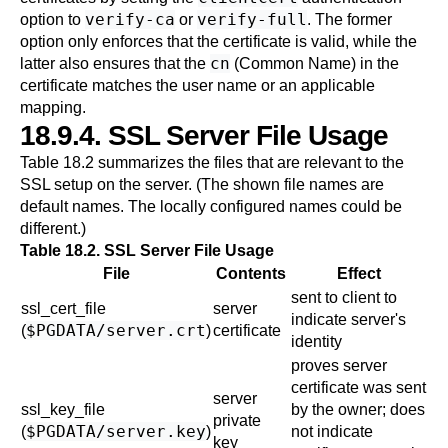
verify-ca
verify-full
option to
or
. The former
option only enforces that the certificate is valid, while the
cn
latter also ensures that the
(Common Name) in the
certificate matches the user name or an applicable
mapping.
18.9.4. SSL Server File Usage
Table 18.2
summarizes the files that are relevant to the
SSL setup on the server. (The shown file names are
default names. The locally configured names could be
different.)
Table 18.2. SSL Server File Usage
File
Contents
Effect
sent to client to
ssl_cert_file
server
indicate server's
$PGDATA/server.crt
(
)
certificate
identity
proves server
certificate was sent
server
ssl_key_file
by the owner; does
private
$PGDATA/server.key
(
)
not indicate
key