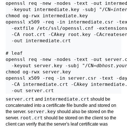
openssl req -new -nodes -text -out intermed
  -keyout intermediate.key -subj "/CN=
inte
chmod og-rwx intermediate.key

openssl x509 -req -in intermediate.csr -tex
  -extfile /etc/ssl/openssl.cnf -extensions
  -CA root.crt -CAkey root.key -CAcreateser
  -out intermediate.crt

# leaf

openssl req -new -nodes -text -out server.c
  -keyout server.key -subj "/CN=
dbhost.you
chmod og-rwx server.key

openssl x509 -req -in server.csr -text -day
  -CA intermediate.crt -CAkey intermediate.
server.crt
intermediate.crt
and
should be
concatenated into a certificate file bundle and stored on
server.key
the server.
should also be stored on the
root.crt
server.
should be stored on the client so the
client can verify that the server's leaf certificate was