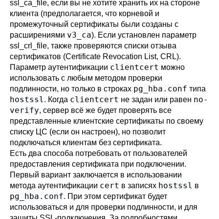
ssl_ca_file
, если вы не хотите хранить их на стороне
клиента (предполагается, что корневой и
промежуточный сертификаты были созданы с
v3_ca
расширениями
). Если установлен параметр
ssl_crl_file
, также проверяются списки отзыва
сертификатов (Certificate Revocation List, CRL).
clientcert
Параметр аутентификации
можно
использовать с любым методом проверки
pg_hba.conf
подлинности, но только в строках
типа
hostssl
clientcert
no-
. Когда
не задан или равен
verify
, сервер всё же будет проверять все
представленные клиентские сертификаты по своему
списку ЦС (если он настроен), но позволит
подключаться клиентам без сертификата.
Есть два способа потребовать от пользователей
предоставления сертификата при подключении.
Первый вариант заключается в использовании
cert
hostssl
метода аутентификации
в записях
в
pg_hba.conf
. При этом сертификат будет
использоваться и для проверки подлинности, и для
защиты SSL-подключения. За подробностями