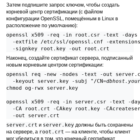
Затем подпишите запрос ключом, чтобы создать
корневой центр сертификации (с файлом
конфигурации
OpenSSL
, помещённым в
Linux
в
расположение по умолчанию):
openssl x509 -req -in root.csr -text -days 
  -extfile /etc/ssl/openssl.cnf -extensions
  -signkey root.key -out root.crt
Наконец, создайте сертификат сервера, подписанный
новым корневым центром сертификации:
openssl req -new -nodes -text -out server.c
  -keyout server.key -subj "/CN=
dbhost.you
chmod og-rwx server.key

openssl x509 -req -in server.csr -text -day
  -CA root.crt -CAkey root.key -CAcreateser
  -out server.crt
server.crt
server.key
и
должны быть сохранены
root.crt
на сервере, а
— на клиенте, чтобы клиент
мог убедиться в том, что конечный сертификат