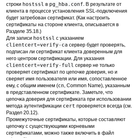
hostssl
pg_hba.conf
строки
в
. В результате от
клиента в процессе установления SSL-подключения
будет затребован сертификат. (Как настроить
сертификаты на стороне клиента, описывается в
Разделе 35.18
.)
hostssl
Для записи
с указанием
clientcert=verify-ca
сервер будет проверять,
подписан ли сертификат клиента доверенным для
него центром сертификации. Для указания
clientcert=verify-full
сервер не только
проверяет сертификат по цепочке доверия, но и
сверяет имя пользователя или имя, сопоставленное
cn
ему, с общим именем (
, Common Name), указанным
в представленном сертификате. Заметьте, что
цепочка доверия для сертификата при использовании
cert
метода аутентификации
проверяется всегда (см.
Раздел 20.12
).
Промежуточные сертификаты, которые составляют
цепочку с существующими корневыми
сертификатами, можно также включить в файл