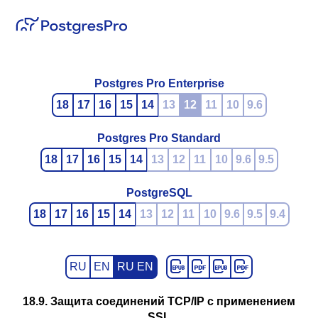
Postgres Pro Enterprise
18
17
16
15
14
13
12
11
10
9.6
Postgres Pro Standard
18
17
16
15
14
13
12
11
10
9.6
9.5
PostgreSQL
18
17
16
15
14
13
12
11
10
9.6
9.5
9.4
RU
EN
RU EN
18.9. Защита соединений TCP/IP с применением
SSL