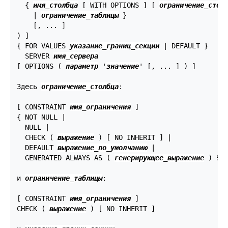
  { 
имя_столбца
 [ WITH OPTIONS ] [ 
ограничение_стол
    | 
ограничение_таблицы
 }

    [, ... ]

) ]

{ FOR VALUES 
указание_границ_секции
 | DEFAULT }

  SERVER 
имя_сервера
[ OPTIONS ( 
параметр
 '
значение
' [, ... ] ) ]

Здесь 
ограничение_столбца
:
[ CONSTRAINT 
имя_ограничения
 ]

{ NOT NULL |

  NULL |

  CHECK ( 
выражение
 ) [ NO INHERIT ] |

  DEFAULT 
выражение_по_умолчанию
 |

  GENERATED ALWAYS AS ( 
генерирующее_выражение
 ) STO
и 
ограничение_таблицы
:
[ CONSTRAINT 
имя_ограничения
 ]

CHECK ( 
выражение
 ) [ NO INHERIT ]
