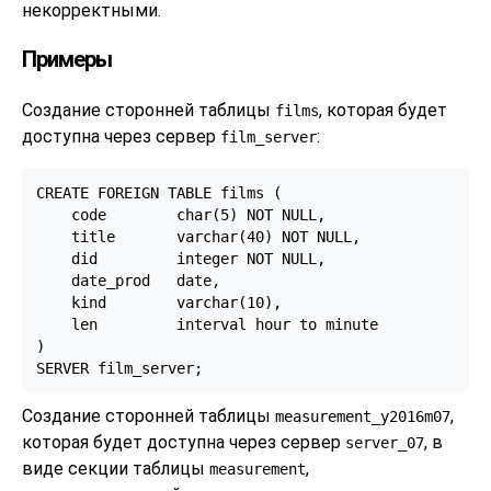
некорректными.
Примеры
Создание сторонней таблицы
, которая будет
films
доступна через сервер
:
film_server
CREATE FOREIGN TABLE films (

    code        char(5) NOT NULL,

    title       varchar(40) NOT NULL,

    did         integer NOT NULL,

    date_prod   date,

    kind        varchar(10),

    len         interval hour to minute

)

SERVER film_server;
Создание сторонней таблицы
,
measurement_y2016m07
которая будет доступна через сервер
, в
server_07
виде секции таблицы
,
measurement