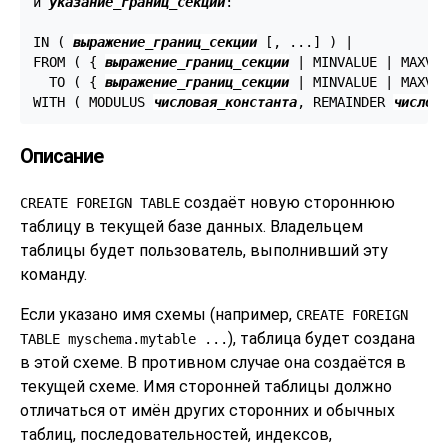
и 
указание_границ_секции
:
IN ( 
выражение_границ_секции
 [, ...] ) |

FROM ( { 
выражение_границ_секции
 | MINVALUE | MAXVAL
  TO ( { 
выражение_границ_секции
 | MINVALUE | MAXVAL
WITH ( MODULUS 
числовая_константа
, REMAINDER 
числов
Описание
создаёт новую стороннюю
CREATE FOREIGN TABLE
таблицу в текущей базе данных. Владельцем
таблицы будет пользователь, выполнивший эту
команду.
Если указано имя схемы (например,
CREATE FOREIGN
), таблица будет создана
TABLE myschema.mytable ...
в этой схеме. В противном случае она создаётся в
текущей схеме. Имя сторонней таблицы должно
отличаться от имён других сторонних и обычных
таблиц, последовательностей, индексов,