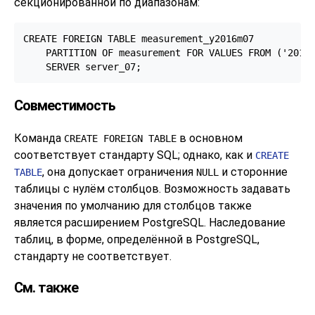
секционированной по диапазонам:
CREATE FOREIGN TABLE measurement_y2016m07

    PARTITION OF measurement FOR VALUES FROM ('2016-
    SERVER server_07;
Совместимость
Команда
в основном
CREATE FOREIGN TABLE
соответствует стандарту
SQL
; однако, как и
CREATE
, она допускает ограничения
и сторонние
TABLE
NULL
таблицы с нулём столбцов. Возможность задавать
значения по умолчанию для столбцов также
является расширением
PostgreSQL
. Наследование
таблиц, в форме, определённой в
PostgreSQL
,
стандарту не соответствует.
См. также