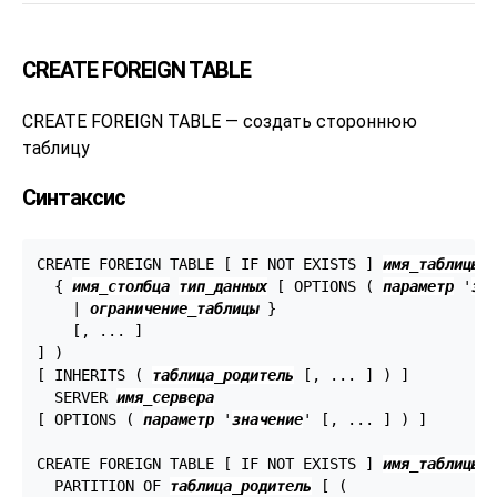
CREATE FOREIGN TABLE
CREATE FOREIGN TABLE — создать стороннюю
таблицу
Синтаксис
CREATE FOREIGN TABLE [ IF NOT EXISTS ] 
имя_таблицы
 (
  { 
имя_столбца
тип_данных
 [ OPTIONS ( 
параметр
 '
зн
    | 
ограничение_таблицы
 }

    [, ... ]

] )

[ INHERITS ( 
таблица_родитель
 [, ... ] ) ]

  SERVER 
имя_сервера
[ OPTIONS ( 
параметр
 '
значение
' [, ... ] ) ]

CREATE FOREIGN TABLE [ IF NOT EXISTS ] 
имя_таблицы
  PARTITION OF 
таблица_родитель
 [ (
