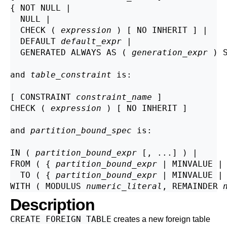
{ NOT NULL |

  NULL |

  CHECK ( 
expression
 ) [ NO INHERIT ] |

  DEFAULT 
default_expr
 |

  GENERATED ALWAYS AS ( 
generation_expr
 ) S
and 
table_constraint
 is:
[ CONSTRAINT 
constraint_name
 ]

CHECK ( 
expression
 ) [ NO INHERIT ]

and 
partition_bound_spec
 is:
IN ( 
partition_bound_expr
 [, ...] ) |

FROM ( { 
partition_bound_expr
 | MINVALUE | 
  TO ( { 
partition_bound_expr
 | MINVALUE | 
WITH ( MODULUS 
numeric_literal
, REMAINDER 
Description
CREATE FOREIGN TABLE
creates a new foreign table