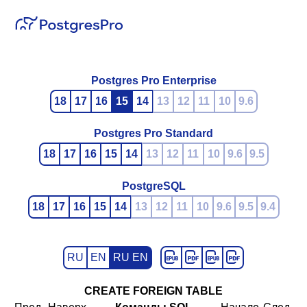
Postgres Pro Enterprise
18
17
16
15
14
13
12
11
10
9.6
Postgres Pro Standard
18
17
16
15
14
13
12
11
10
9.6
9.5
PostgreSQL
18
17
16
15
14
13
12
11
10
9.6
9.5
9.4
RU
EN
RU EN
CREATE FOREIGN TABLE