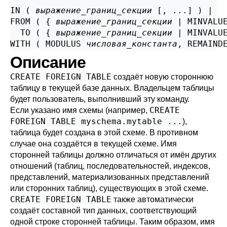
IN ( 
выражение_границ_секции
 [, ...] ) |

FROM ( { 
выражение_границ_секции
 | MINVALUE
  TO ( { 
выражение_границ_секции
 | MINVALUE
WITH ( MODULUS 
числовая_константа
, REMAIND
Описание
CREATE FOREIGN TABLE
создаёт новую стороннюю
таблицу в текущей базе данных. Владельцем таблицы
будет пользователь, выполнивший эту команду.
CREATE
Если указано имя схемы (например,
FOREIGN TABLE myschema.mytable ...
),
таблица будет создана в этой схеме. В противном
случае она создаётся в текущей схеме. Имя
сторонней таблицы должно отличаться от имён других
отношений (таблиц, последовательностей, индексов,
представлений, материализованных представлений
или сторонних таблиц), существующих в этой схеме.
CREATE FOREIGN TABLE
также автоматически
создаёт составной тип данных, соответствующий
одной строке сторонней таблицы. Таким образом, имя