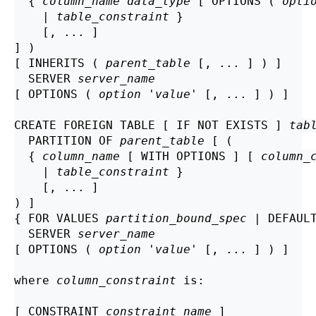
  { 
column_name
data_type
 [ OPTIONS ( 
opti
    | 
table_constraint
 }

    [, ... ]

] )

[ INHERITS ( 
parent_table
 [, ... ] ) ]

  SERVER 
server_name
[ OPTIONS ( 
option
 '
value
' [, ... ] ) ]

CREATE FOREIGN TABLE [ IF NOT EXISTS ] 
tab
  PARTITION OF 
parent_table
 [ (

  { 
column_name
 [ WITH OPTIONS ] [ 
column_
    | 
table_constraint
 }

    [, ... ]

) ]

{ FOR VALUES 
partition_bound_spec
 | DEFAULT
  SERVER 
server_name
[ OPTIONS ( 
option
 '
value
' [, ... ] ) ]

where 
column_constraint
 is:
[ CONSTRAINT 
constraint_name
 ]
