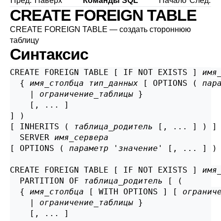
Пред.
Наверх
Команды SQL
Начало
След.
CREATE FOREIGN TABLE
CREATE FOREIGN TABLE — создать стороннюю
таблицу
Синтаксис
CREATE FOREIGN TABLE [ IF NOT EXISTS ] 
имя
  { 
имя_столбца
тип_данных
 [ OPTIONS ( 
пар
    | 
ограничение_таблицы
 }

    [, ... ]

] )

[ INHERITS ( 
таблица_родитель
 [, ... ] ) ]

  SERVER 
имя_сервера
[ OPTIONS ( 
параметр
 '
значение
' [, ... ] ) 
CREATE FOREIGN TABLE [ IF NOT EXISTS ] 
имя
  PARTITION OF 
таблица_родитель
 [ (

  { 
имя_столбца
 [ WITH OPTIONS ] [ 
огранич
    | 
ограничение_таблицы
 }

    [, ... ]
