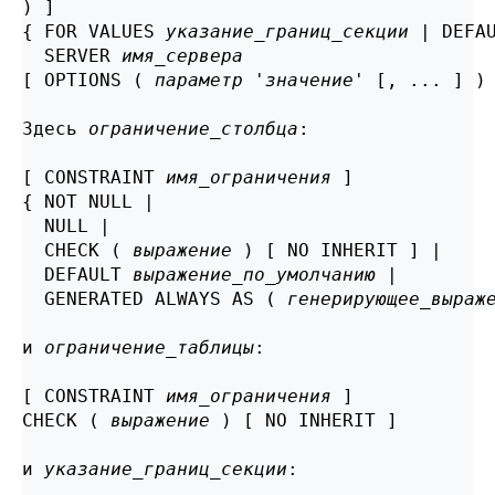
) ]

{ FOR VALUES 
указание_границ_секции
 | DEFAU
  SERVER 
имя_сервера
[ OPTIONS ( 
параметр
 '
значение
' [, ... ] ) 
Здесь 
ограничение_столбца
:
[ CONSTRAINT 
имя_ограничения
 ]

{ NOT NULL |

  NULL |

  CHECK ( 
выражение
 ) [ NO INHERIT ] |

  DEFAULT 
выражение_по_умолчанию
 |

  GENERATED ALWAYS AS ( 
генерирующее_выраж
и 
ограничение_таблицы
:
[ CONSTRAINT 
имя_ограничения
 ]

CHECK ( 
выражение
 ) [ NO INHERIT ]

и 
указание_границ_секции
: