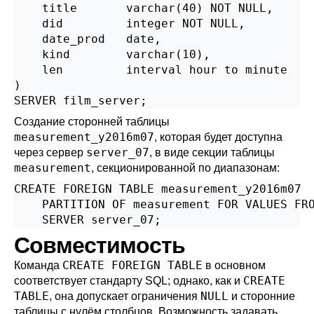
    title       varchar(40) NOT NULL,

    did         integer NOT NULL,

    date_prod   date,

    kind        varchar(10),

    len         interval hour to minute

)

SERVER film_server;
Создание сторонней таблицы
measurement_y2016m07
, которая будет доступна
server_07
через сервер
, в виде секции таблицы
measurement
, секционированной по диапазонам:
CREATE FOREIGN TABLE measurement_y2016m07

    PARTITION OF measurement FOR VALUES FRO
    SERVER server_07;
Совместимость
CREATE FOREIGN TABLE
Команда
в основном
CREATE
соответствует стандарту
SQL
; однако, как и
TABLE
NULL
, она допускает ограничения
и сторонние
таблицы с нулём столбцов. Возможность задавать