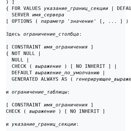
) ]

{ FOR VALUES 
указание_границ_секции
 | DEFAU
  SERVER 
имя_сервера
[ OPTIONS ( 
параметр
 '
значение
' [, ... ] ) 
Здесь 
ограничение_столбца
:
[ CONSTRAINT 
имя_ограничения
 ]

{ NOT NULL |

  NULL |

  CHECK ( 
выражение
 ) [ NO INHERIT ] |

  DEFAULT 
выражение_по_умолчанию
 |

  GENERATED ALWAYS AS ( 
генерирующее_выраж
и 
ограничение_таблицы
:
[ CONSTRAINT 
имя_ограничения
 ]

CHECK ( 
выражение
 ) [ NO INHERIT ]

и 
указание_границ_секции
: