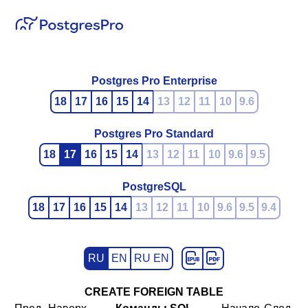
Postgres Pro Enterprise
18
17
16
15
14
13
12
11
10
9.6
Postgres Pro Standard
18
17
16
15
14
13
12
11
10
9.6
9.5
PostgreSQL
18
17
16
15
14
13
12
11
10
9.6
9.5
9.4
RU
EN
RU EN
CREATE FOREIGN TABLE