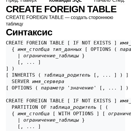
Пред.
Наверх
Команды SQL
Начало
След.
CREATE FOREIGN TABLE
CREATE FOREIGN TABLE — создать стороннюю
таблицу
Синтаксис
CREATE FOREIGN TABLE [ IF NOT EXISTS ] 
имя
  { 
имя_столбца
тип_данных
 [ OPTIONS ( 
пар
    | 
ограничение_таблицы
 }

    [, ... ]

] )

[ INHERITS ( 
таблица_родитель
 [, ... ] ) ]

  SERVER 
имя_сервера
[ OPTIONS ( 
параметр
 '
значение
' [, ... ] ) 
CREATE FOREIGN TABLE [ IF NOT EXISTS ] 
имя
  PARTITION OF 
таблица_родитель
 [ (

  { 
имя_столбца
 [ WITH OPTIONS ] [ 
огранич
    | 
ограничение_таблицы
 }

    [, ... ]
