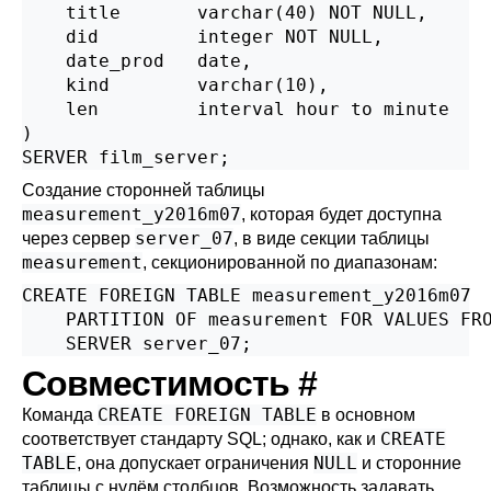
    title       varchar(40) NOT NULL,

    did         integer NOT NULL,

    date_prod   date,

    kind        varchar(10),

    len         interval hour to minute

)

SERVER film_server;
Создание сторонней таблицы
measurement_y2016m07
, которая будет доступна
server_07
через сервер
, в виде секции таблицы
measurement
, секционированной по диапазонам:
CREATE FOREIGN TABLE measurement_y2016m07

    PARTITION OF measurement FOR VALUES FRO
    SERVER server_07;
Совместимость
#
CREATE FOREIGN TABLE
Команда
в основном
CREATE
соответствует стандарту
SQL
; однако, как и
TABLE
NULL
, она допускает ограничения
и сторонние
таблицы с нулём столбцов. Возможность задавать