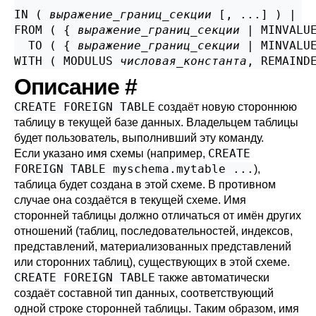
IN ( 
выражение_границ_секции
 [, ...] ) |

FROM ( { 
выражение_границ_секции
 | MINVALUE
  TO ( { 
выражение_границ_секции
 | MINVALUE
WITH ( MODULUS 
числовая_константа
, REMAIND
Описание
#
CREATE FOREIGN TABLE
создаёт новую стороннюю
таблицу в текущей базе данных. Владельцем таблицы
будет пользователь, выполнивший эту команду.
CREATE
Если указано имя схемы (например,
FOREIGN TABLE myschema.mytable ...
),
таблица будет создана в этой схеме. В противном
случае она создаётся в текущей схеме. Имя
сторонней таблицы должно отличаться от имён других
отношений (таблиц, последовательностей, индексов,
представлений, материализованных представлений
или сторонних таблиц), существующих в этой схеме.
CREATE FOREIGN TABLE
также автоматически
создаёт составной тип данных, соответствующий
одной строке сторонней таблицы. Таким образом, имя