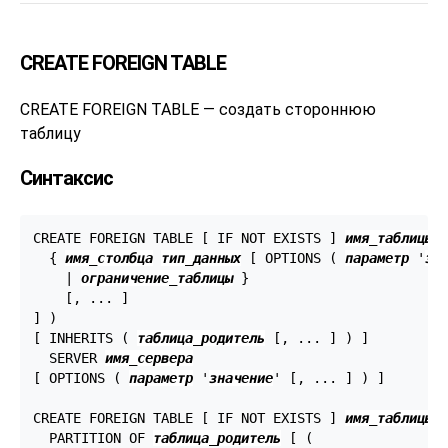
CREATE FOREIGN TABLE
CREATE FOREIGN TABLE — создать стороннюю
таблицу
Синтаксис
CREATE FOREIGN TABLE [ IF NOT EXISTS ] 
имя_таблицы
 (
  { 
имя_столбца
тип_данных
 [ OPTIONS ( 
параметр
 '
зн
    | 
ограничение_таблицы
 }

    [, ... ]

] )

[ INHERITS ( 
таблица_родитель
 [, ... ] ) ]

  SERVER 
имя_сервера
[ OPTIONS ( 
параметр
 '
значение
' [, ... ] ) ]

CREATE FOREIGN TABLE [ IF NOT EXISTS ] 
имя_таблицы
  PARTITION OF 
таблица_родитель
 [ (
