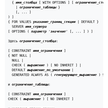
  { 
имя_столбца
 [ WITH OPTIONS ] [ 
ограничение_стол
    | 
ограничение_таблицы
 }

    [, ... ]

) ]

{ FOR VALUES 
указание_границ_секции
 | DEFAULT }

  SERVER 
имя_сервера
[ OPTIONS ( 
параметр
 '
значение
' [, ... ] ) ]

Здесь 
ограничение_столбца
:
[ CONSTRAINT 
имя_ограничения
 ]

{ NOT NULL |

  NULL |

  CHECK ( 
выражение
 ) [ NO INHERIT ] |

  DEFAULT 
выражение_по_умолчанию
 |

  GENERATED ALWAYS AS ( 
генерирующее_выражение
 ) STO
и 
ограничение_таблицы
:
[ CONSTRAINT 
имя_ограничения
 ]

CHECK ( 
выражение
 ) [ NO INHERIT ]
