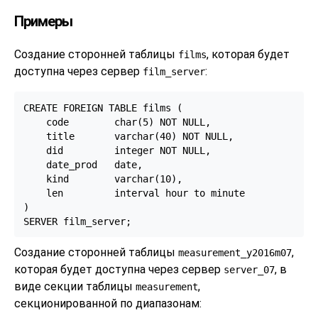
Примеры
Создание сторонней таблицы
, которая будет
films
доступна через сервер
:
film_server
CREATE FOREIGN TABLE films (

    code        char(5) NOT NULL,

    title       varchar(40) NOT NULL,

    did         integer NOT NULL,

    date_prod   date,

    kind        varchar(10),

    len         interval hour to minute

)

SERVER film_server;
Создание сторонней таблицы
,
measurement_y2016m07
которая будет доступна через сервер
, в
server_07
виде секции таблицы
,
measurement
секционированной по диапазонам: