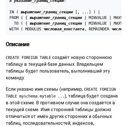
и 
указание_границ_секции
:
IN ( 
выражение_границ_секции
 [, ...] ) |

FROM ( { 
выражение_границ_секции
 | MINVALUE | MAXVAL
  TO ( { 
выражение_границ_секции
 | MINVALUE | MAXVAL
WITH ( MODULUS 
числовая_константа
, REMAINDER 
числов
Описание
создаёт новую стороннюю
CREATE FOREIGN TABLE
таблицу в текущей базе данных. Владельцем
таблицы будет пользователь, выполнивший эту
команду.
Если указано имя схемы (например,
CREATE FOREIGN
), таблица будет создана
TABLE myschema.mytable ...
в этой схеме. В противном случае она создаётся в
текущей схеме. Имя сторонней таблицы должно
отличаться от имён других сторонних и обычных
таблиц, последовательностей, индексов,