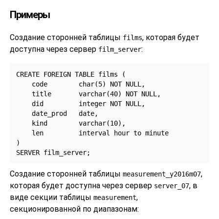
Примеры
Создание сторонней таблицы
, которая будет
films
доступна через сервер
:
film_server
CREATE FOREIGN TABLE films (

    code        char(5) NOT NULL,

    title       varchar(40) NOT NULL,

    did         integer NOT NULL,

    date_prod   date,

    kind        varchar(10),

    len         interval hour to minute

)

SERVER film_server;
Создание сторонней таблицы
,
measurement_y2016m07
которая будет доступна через сервер
, в
server_07
виде секции таблицы
,
measurement
секционированной по диапазонам: