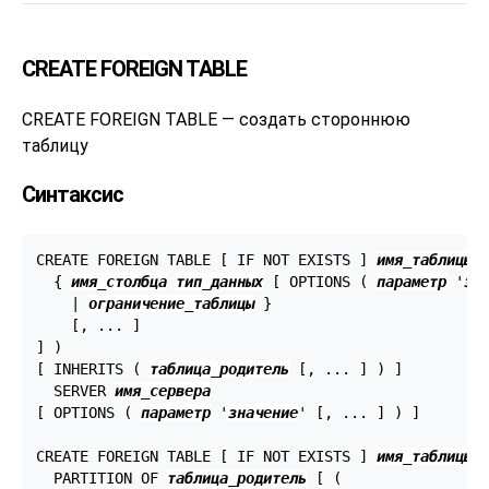
CREATE FOREIGN TABLE
CREATE FOREIGN TABLE — создать стороннюю
таблицу
Синтаксис
CREATE FOREIGN TABLE [ IF NOT EXISTS ] 
имя_таблицы
 (
  { 
имя_столбца
тип_данных
 [ OPTIONS ( 
параметр
 '
зн
    | 
ограничение_таблицы
 }

    [, ... ]

] )

[ INHERITS ( 
таблица_родитель
 [, ... ] ) ]

  SERVER 
имя_сервера
[ OPTIONS ( 
параметр
 '
значение
' [, ... ] ) ]

CREATE FOREIGN TABLE [ IF NOT EXISTS ] 
имя_таблицы
  PARTITION OF 
таблица_родитель
 [ (
