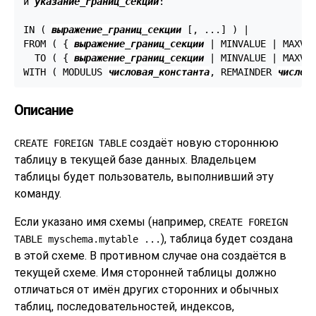
и 
указание_границ_секции
:
IN ( 
выражение_границ_секции
 [, ...] ) |

FROM ( { 
выражение_границ_секции
 | MINVALUE | MAXVAL
  TO ( { 
выражение_границ_секции
 | MINVALUE | MAXVAL
WITH ( MODULUS 
числовая_константа
, REMAINDER 
числов
Описание
создаёт новую стороннюю
CREATE FOREIGN TABLE
таблицу в текущей базе данных. Владельцем
таблицы будет пользователь, выполнивший эту
команду.
Если указано имя схемы (например,
CREATE FOREIGN
), таблица будет создана
TABLE myschema.mytable ...
в этой схеме. В противном случае она создаётся в
текущей схеме. Имя сторонней таблицы должно
отличаться от имён других сторонних и обычных
таблиц, последовательностей, индексов,