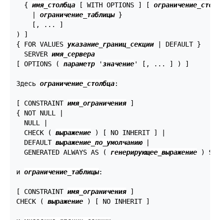
  { 
имя_столбца
 [ WITH OPTIONS ] [ 
ограничение_стол
    | 
ограничение_таблицы
 }

    [, ... ]

) ]

{ FOR VALUES 
указание_границ_секции
 | DEFAULT }

  SERVER 
имя_сервера
[ OPTIONS ( 
параметр
 '
значение
' [, ... ] ) ]

Здесь 
ограничение_столбца
:
[ CONSTRAINT 
имя_ограничения
 ]

{ NOT NULL |

  NULL |

  CHECK ( 
выражение
 ) [ NO INHERIT ] |

  DEFAULT 
выражение_по_умолчанию
 |

  GENERATED ALWAYS AS ( 
генерирующее_выражение
 ) STO
и 
ограничение_таблицы
:
[ CONSTRAINT 
имя_ограничения
 ]

CHECK ( 
выражение
 ) [ NO INHERIT ]
