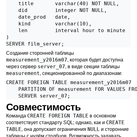
    title       varchar(40) NOT NULL,

    did         integer NOT NULL,

    date_prod   date,

    kind        varchar(10),

    len         interval hour to minute

)

SERVER film_server;
Создание сторонней таблицы
measurement_y2016m07
, которая будет доступна
server_07
через сервер
, в виде секции таблицы
measurement
, секционированной по диапазонам:
CREATE FOREIGN TABLE measurement_y2016m07

    PARTITION OF measurement FOR VALUES FRO
    SERVER server_07;
Совместимость
CREATE FOREIGN TABLE
Команда
в основном
CREATE
соответствует стандарту
SQL
; однако, как и
TABLE
NULL
, она допускает ограничения
и сторонние
таблицы с нулём столбцов. Возможность задавать