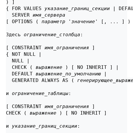
) ]

{ FOR VALUES 
указание_границ_секции
 | DEFAU
  SERVER 
имя_сервера
[ OPTIONS ( 
параметр
 '
значение
' [, ... ] ) 
Здесь 
ограничение_столбца
:
[ CONSTRAINT 
имя_ограничения
 ]

{ NOT NULL |

  NULL |

  CHECK ( 
выражение
 ) [ NO INHERIT ] |

  DEFAULT 
выражение_по_умолчанию
 |

  GENERATED ALWAYS AS ( 
генерирующее_выраж
и 
ограничение_таблицы
:
[ CONSTRAINT 
имя_ограничения
 ]

CHECK ( 
выражение
 ) [ NO INHERIT ]

и 
указание_границ_секции
: