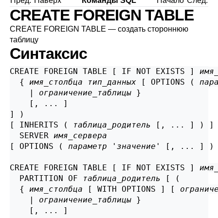
Пред.
Наверх
Команды SQL
Начало
След.
CREATE FOREIGN TABLE
CREATE FOREIGN TABLE — создать стороннюю
таблицу
Синтаксис
CREATE FOREIGN TABLE [ IF NOT EXISTS ] 
имя
  { 
имя_столбца
тип_данных
 [ OPTIONS ( 
пар
    | 
ограничение_таблицы
 }

    [, ... ]

] )

[ INHERITS ( 
таблица_родитель
 [, ... ] ) ]

  SERVER 
имя_сервера
[ OPTIONS ( 
параметр
 '
значение
' [, ... ] ) 
CREATE FOREIGN TABLE [ IF NOT EXISTS ] 
имя
  PARTITION OF 
таблица_родитель
 [ (

  { 
имя_столбца
 [ WITH OPTIONS ] [ 
огранич
    | 
ограничение_таблицы
 }

    [, ... ]
