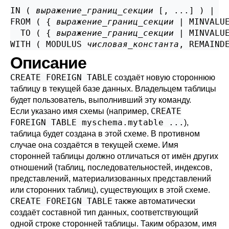
IN ( 
выражение_границ_секции
 [, ...] ) |

FROM ( { 
выражение_границ_секции
 | MINVALUE
  TO ( { 
выражение_границ_секции
 | MINVALUE
WITH ( MODULUS 
числовая_константа
, REMAIND
Описание
CREATE FOREIGN TABLE
создаёт новую стороннюю
таблицу в текущей базе данных. Владельцем таблицы
будет пользователь, выполнивший эту команду.
CREATE
Если указано имя схемы (например,
FOREIGN TABLE myschema.mytable ...
),
таблица будет создана в этой схеме. В противном
случае она создаётся в текущей схеме. Имя
сторонней таблицы должно отличаться от имён других
отношений (таблиц, последовательностей, индексов,
представлений, материализованных представлений
или сторонних таблиц), существующих в этой схеме.
CREATE FOREIGN TABLE
также автоматически
создаёт составной тип данных, соответствующий
одной строке сторонней таблицы. Таким образом, имя