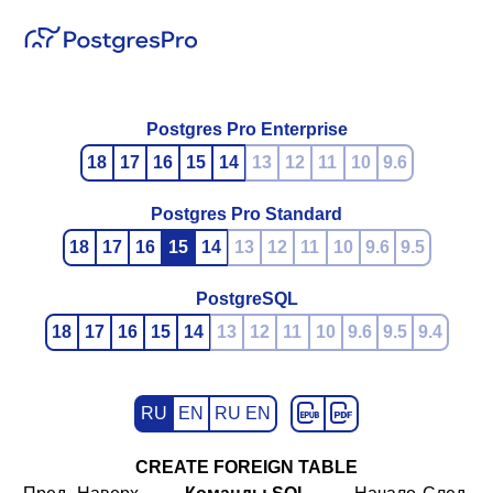
Postgres Pro Enterprise
18
17
16
15
14
13
12
11
10
9.6
Postgres Pro Standard
18
17
16
15
14
13
12
11
10
9.6
9.5
PostgreSQL
18
17
16
15
14
13
12
11
10
9.6
9.5
9.4
RU
EN
RU EN
CREATE FOREIGN TABLE