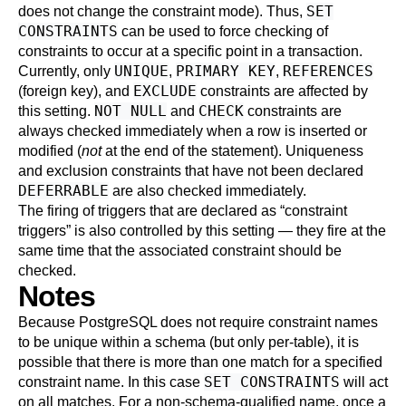
SET
does not change the constraint mode). Thus,
CONSTRAINTS
can be used to force checking of
constraints to occur at a specific point in a transaction.
UNIQUE
PRIMARY KEY
REFERENCES
Currently, only
,
,
EXCLUDE
(foreign key), and
constraints are affected by
NOT NULL
CHECK
this setting.
and
constraints are
always checked immediately when a row is inserted or
modified (
not
at the end of the statement). Uniqueness
and exclusion constraints that have not been declared
DEFERRABLE
are also checked immediately.
The firing of triggers that are declared as
“
constraint
triggers
”
is also controlled by this setting — they fire at the
same time that the associated constraint should be
checked.
Notes
Because
PostgreSQL
does not require constraint names
to be unique within a schema (but only per-table), it is
possible that there is more than one match for a specified
SET CONSTRAINTS
constraint name. In this case
will act
on all matches. For a non-schema-qualified name, once a