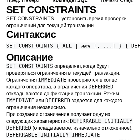
Пред.
Наверх
Команды SQL
Начало
След.
SET CONSTRAINTS
SET CONSTRAINTS — установить время проверки
ограничений для текущей транзакции
Синтаксис
SET CONSTRAINTS { ALL | 
имя
 [, ...] } { DE
Описание
SET CONSTRAINTS
определяет, когда будут
проверяться ограничения в текущей транзакции.
IMMEDIATE
Ограничения
проверяются в конце
DEFERRED
каждого оператора, а ограничения
откладываются до фиксации транзакции. Режим
IMMEDIATE
DEFERRED
или
задаётся для каждого
ограничения независимо.
При создании ограничение получает одну из
DEFERRABLE INITIALLY
следующих характеристик:
DEFERRED
(откладываемое, изначально отложенное),
DEFERRABLE INITIALLY IMMEDIATE