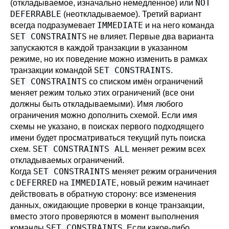
NOT
(откладываемое, изначально немедленное) или
DEFERRABLE
(неоткладываемое). Третий вариант
IMMEDIATE
всегда подразумевает
и на него команда
SET CONSTRAINTS
не влияет. Первые два варианта
запускаются в каждой транзакции в указанном
режиме, но их поведение можно изменить в рамках
SET CONSTRAINTS
транзакции командой
.
SET CONSTRAINTS
со списком имён ограничений
меняет режим только этих ограничений (все они
должны быть откладываемыми). Имя любого
ограничения можно дополнить схемой. Если имя
схемы не указано, в поисках первого подходящего
имени будет просматриваться текущий путь поиска
SET CONSTRAINTS ALL
схем.
меняет режим всех
откладываемых ограничений.
SET CONSTRAINTS
Когда
меняет режим ограничения
DEFERRED
IMMEDIATE
с
на
, новый режим начинает
действовать в обратную сторону: все изменения
данных, ожидающие проверки в конце транзакции,
вместо этого проверяются в момент выполнения
SET CONSTRAINTS
команды
. Если какое-либо