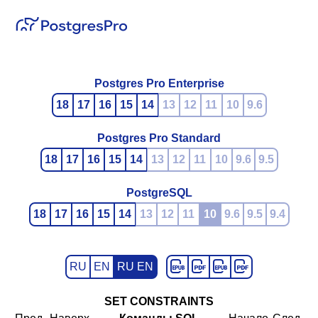
Postgres Pro Enterprise
18
17
16
15
14
13
12
11
10
9.6
Postgres Pro Standard
18
17
16
15
14
13
12
11
10
9.6
9.5
PostgreSQL
18
17
16
15
14
13
12
11
10
9.6
9.5
9.4
RU
EN
RU EN
SET CONSTRAINTS