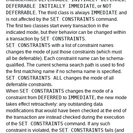
DEFERRABLE INITIALLY IMMEDIATE
NOT
, or
DEFERRABLE
IMMEDIATE
. The third class is always
and
SET CONSTRAINTS
is not affected by the
command.
The first two classes start every transaction in the
indicated mode, but their behavior can be changed within
SET CONSTRAINTS
a transaction by
.
SET CONSTRAINTS
with a list of constraint names
changes the mode of just those constraints (which must
all be deferrable). Each constraint name can be schema-
qualified. The current schema search path is used to find
the first matching name if no schema name is specified.
SET CONSTRAINTS ALL
changes the mode of all
deferrable constraints.
SET CONSTRAINTS
When
changes the mode of a
DEFERRED
IMMEDIATE
constraint from
to
, the new mode
takes effect retroactively: any outstanding data
modifications that would have been checked at the end of
the transaction are instead checked during the execution
SET CONSTRAINTS
of the
command. If any such
SET CONSTRAINTS
constraint is violated, the
fails (and