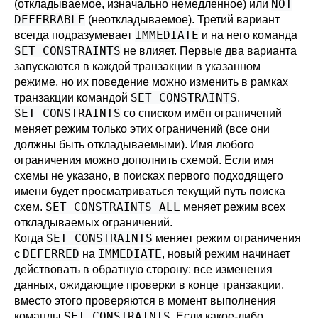
NOT
(откладываемое, изначально немедленное) или
DEFERRABLE
(неоткладываемое). Третий вариант
IMMEDIATE
всегда подразумевает
и на него команда
SET CONSTRAINTS
не влияет. Первые два варианта
запускаются в каждой транзакции в указанном
режиме, но их поведение можно изменить в рамках
SET CONSTRAINTS
транзакции командой
.
SET CONSTRAINTS
со списком имён ограничений
меняет режим только этих ограничений (все они
должны быть откладываемыми). Имя любого
ограничения можно дополнить схемой. Если имя
схемы не указано, в поисках первого подходящего
имени будет просматриваться текущий путь поиска
SET CONSTRAINTS ALL
схем.
меняет режим всех
откладываемых ограничений.
SET CONSTRAINTS
Когда
меняет режим ограничения
DEFERRED
IMMEDIATE
с
на
, новый режим начинает
действовать в обратную сторону: все изменения
данных, ожидающие проверки в конце транзакции,
вместо этого проверяются в момент выполнения
SET CONSTRAINTS
команды
. Если какое-либо