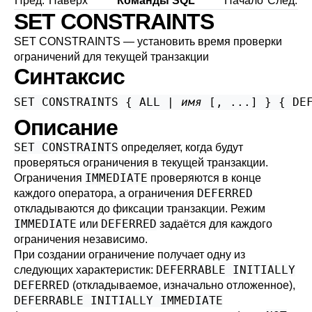
Пред.
Наверх
Команды SQL
Начало
След.
SET CONSTRAINTS
SET CONSTRAINTS — установить время проверки
ограничений для текущей транзакции
Синтаксис
SET CONSTRAINTS { ALL | 
имя
 [, ...] } { DE
Описание
SET CONSTRAINTS
определяет, когда будут
проверяться ограничения в текущей транзакции.
IMMEDIATE
Ограничения
проверяются в конце
DEFERRED
каждого оператора, а ограничения
откладываются до фиксации транзакции. Режим
IMMEDIATE
DEFERRED
или
задаётся для каждого
ограничения независимо.
При создании ограничение получает одну из
DEFERRABLE INITIALLY
следующих характеристик:
DEFERRED
(откладываемое, изначально отложенное),
DEFERRABLE INITIALLY IMMEDIATE