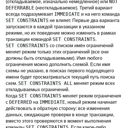
NOT
(откладываемое, изначально немедленное) или
DEFERRABLE
(неоткладываемое). Третий вариант
IMMEDIATE
всегда подразумевает
и на него команда
SET CONSTRAINTS
не влияет. Первые два варианта
запускаются в каждой транзакции в указанном
режиме, но их поведение можно изменить в рамках
SET CONSTRAINTS
транзакции командой
.
SET CONSTRAINTS
со списком имён ограничений
меняет режим только этих ограничений (все они
должны быть откладываемыми). Имя любого
ограничения можно дополнить схемой. Если имя
схемы не указано, в поисках первого подходящего
имени будет просматриваться текущий путь поиска
SET CONSTRAINTS ALL
схем.
меняет режим всех
откладываемых ограничений.
SET CONSTRAINTS
Когда
меняет режим ограничения
DEFERRED
IMMEDIATE
с
на
, новый режим начинает
действовать в обратную сторону: все изменения
данных, ожидающие проверки в конце транзакции,
вместо этого проверяются в момент выполнения
SET CONSTRAINTS
команды
. Если какое-либо