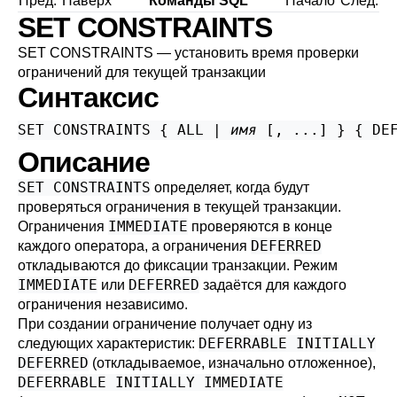
Пред.
Наверх
Команды SQL
Начало
След.
SET CONSTRAINTS
SET CONSTRAINTS — установить время проверки
ограничений для текущей транзакции
Синтаксис
SET CONSTRAINTS { ALL | 
имя
 [, ...] } { DE
Описание
SET CONSTRAINTS
определяет, когда будут
проверяться ограничения в текущей транзакции.
IMMEDIATE
Ограничения
проверяются в конце
DEFERRED
каждого оператора, а ограничения
откладываются до фиксации транзакции. Режим
IMMEDIATE
DEFERRED
или
задаётся для каждого
ограничения независимо.
При создании ограничение получает одну из
DEFERRABLE INITIALLY
следующих характеристик:
DEFERRED
(откладываемое, изначально отложенное),
DEFERRABLE INITIALLY IMMEDIATE