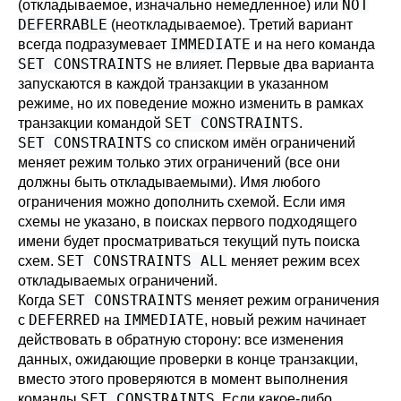
NOT
(откладываемое, изначально немедленное) или
DEFERRABLE
(неоткладываемое). Третий вариант
IMMEDIATE
всегда подразумевает
и на него команда
SET CONSTRAINTS
не влияет. Первые два варианта
запускаются в каждой транзакции в указанном
режиме, но их поведение можно изменить в рамках
SET CONSTRAINTS
транзакции командой
.
SET CONSTRAINTS
со списком имён ограничений
меняет режим только этих ограничений (все они
должны быть откладываемыми). Имя любого
ограничения можно дополнить схемой. Если имя
схемы не указано, в поисках первого подходящего
имени будет просматриваться текущий путь поиска
SET CONSTRAINTS ALL
схем.
меняет режим всех
откладываемых ограничений.
SET CONSTRAINTS
Когда
меняет режим ограничения
DEFERRED
IMMEDIATE
с
на
, новый режим начинает
действовать в обратную сторону: все изменения
данных, ожидающие проверки в конце транзакции,
вместо этого проверяются в момент выполнения
SET CONSTRAINTS
команды
. Если какое-либо