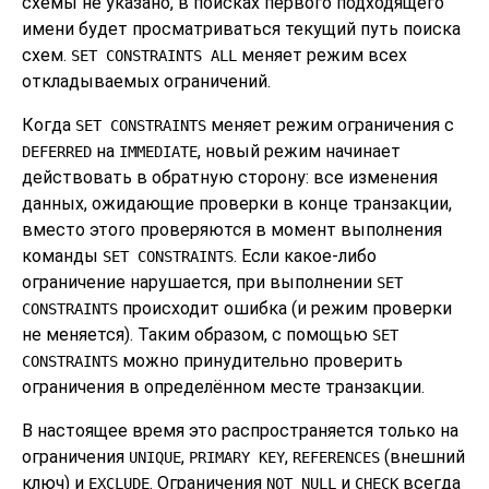
схемы не указано, в поисках первого подходящего
имени будет просматриваться текущий путь поиска
схем.
меняет режим всех
SET CONSTRAINTS ALL
откладываемых ограничений.
Когда
меняет режим ограничения с
SET CONSTRAINTS
на
, новый режим начинает
DEFERRED
IMMEDIATE
действовать в обратную сторону: все изменения
данных, ожидающие проверки в конце транзакции,
вместо этого проверяются в момент выполнения
команды
. Если какое-либо
SET CONSTRAINTS
ограничение нарушается, при выполнении
SET
происходит ошибка (и режим проверки
CONSTRAINTS
не меняется). Таким образом, с помощью
SET
можно принудительно проверить
CONSTRAINTS
ограничения в определённом месте транзакции.
В настоящее время это распространяется только на
ограничения
,
,
(внешний
UNIQUE
PRIMARY KEY
REFERENCES
ключ) и
. Ограничения
и
всегда
EXCLUDE
NOT NULL
CHECK