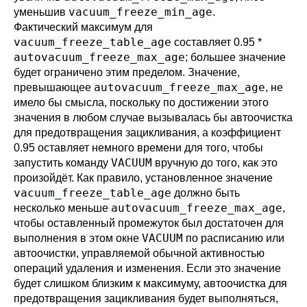
vacuum_freeze_min_age
уменьшив
.
Фактический максимум для
vacuum_freeze_table_age
составляет 0.95 *
autovacuum_freeze_max_age
; большее значение
будет ограничено этим пределом. Значение,
autovacuum_freeze_max_age
превышающее
, не
имело бы смысла, поскольку по достижении этого
значения в любом случае вызывалась бы автоочистка
для предотвращения зацикливания, а коэффициент
0.95 оставляет немного времени для того, чтобы
VACUUM
запустить команду
вручную до того, как это
произойдёт. Как правило, установленное значение
vacuum_freeze_table_age
должно быть
autovacuum_freeze_max_age
несколько меньше
,
чтобы оставленный промежуток был достаточен для
VACUUM
выполнения в этом окне
по расписанию или
автоочистки, управляемой обычной активностью
операций удаления и изменения. Если это значение
будет слишком близким к максимуму, автоочистка для
предотвращения зацикливания будет выполняться,