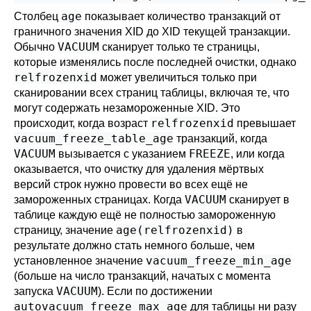
age
Столбец
показывает количество транзакций от
граничного значения XID до XID текущей транзакции.
VACUUM
Обычно
сканирует только те страницы,
которые изменялись после последней очистки, однако
relfrozenxid
может увеличиться только при
сканировании всех страниц таблицы, включая те, что
могут содержать незамороженные XID. Это
relfrozenxid
происходит, когда возраст
превышает
vacuum_freeze_table_age
транзакций, когда
VACUUM
FREEZE
вызывается с указанием
, или когда
оказывается, что очистку для удаления мёртвых
версий строк нужно провести во всех ещё не
VACUUM
замороженных страницах. Когда
сканирует в
таблице каждую ещё не полностью замороженную
age(relfrozenxid)
страницу, значение
в
результате должно стать немного больше, чем
vacuum_freeze_min_age
установленное значение
(больше на число транзакций, начатых с момента
VACUUM
запуска
). Если по достижении
autovacuum_freeze_max_age
для таблицы ни разу