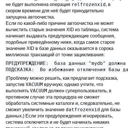
relfrozenxid
не будет выполнена операция
, в
скором времени для неё будет принудительно
запущена автоочистка.
Если по какой-либо причине автоочистка не может
вычистить старые значения XID из таблицы, система
начинает выдавать предупреждающие сообщения,
подобные приведённому ниже, когда самое старое
значение XID в базе данных оказывается в сорока
миллионах транзакций от точки зацикливания:
ПРЕДУПРЕЖДЕНИЕ:  база данных "mydb" должна 
ПОДСКАЗКА:  Во избежание отключения базы д
(Проблему можно решить, как предлагает подсказка,
VACUUM
запустив
вручную; однако учтите, что
VACUUM
выполнять
должен суперпользователь, в
противном случае эта процедура не сможет
обработать системные каталоги и, следовательно, не
datfrozenxid
сможет увеличить значение
для базы
данных.) Если эти предупреждения игнорировать,
система отключится и не будет начинать никаких