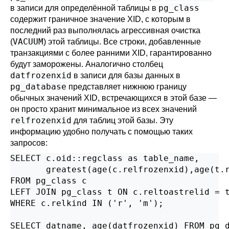
pg_class
в записи для определённой таблицы в
содержит граничное значение XID, с которым в
последний раз выполнялась агрессивная очистка
VACUUM
(
) этой таблицы. Все строки, добавленные
транзакциями с более ранними XID, гарантированно
будут заморожены. Аналогично столбец
datfrozenxid
в записи для базы данных в
pg_database
представляет нижнюю границу
обычных значений XID, встречающихся в этой базе —
он просто хранит минимальное из всех значений
relfrozenxid
для таблиц этой базы. Эту
информацию удобно получать с помощью таких
запросов:
SELECT c.oid::regclass as table_name,

       greatest(age(c.relfrozenxid),age(t.r
FROM pg_class c

LEFT JOIN pg_class t ON c.reltoastrelid = t
WHERE c.relkind IN ('r', 'm');

SELECT datname, age(datfrozenxid) FROM pg_