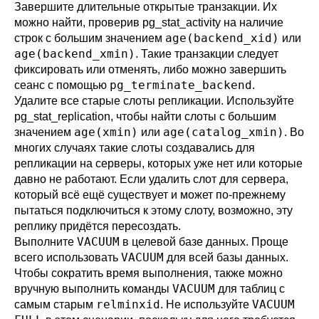
Завершите длительные открытые транзакции. Их
можно найти, проверив
pg_stat_activity
на наличие
age(backend_xid)
строк с большим значением
или
age(backend_xmin)
. Такие транзакции следует
фиксировать или отменять, либо можно завершить
pg_terminate_backend
сеанс с помощью
.
Удалите все старые слоты репликации. Используйте
pg_stat_replication
, чтобы найти слоты с большим
age(xmin)
age(catalog_xmin)
значением
или
. Во
многих случаях такие слоты создавались для
репликации на серверы, которых уже нет или которые
давно не работают. Если удалить слот для сервера,
который всё ещё существует и может по-прежнему
пытаться подключиться к этому слоту, возможно, эту
реплику придётся пересоздать.
VACUUM
Выполните
в целевой базе данных. Проще
VACUUM
всего использовать
для всей базы данных.
Чтобы сократить время выполнения, также можно
VACUUM
вручную выполнить команды
для таблиц с
relminxid
VACUUM
самым старым
. Не используйте