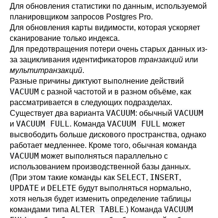
Для обновления статистики по данным, используемой
планировщиком запросов
Postgres Pro
.
Для обновления карты видимости, которая ускоряет
сканирование только индекса
.
Для предотвращения потери очень старых данных из-
за зацикливания идентификаторов
транзакций
или
мультитранзакций
.
Разные причины диктуют выполнение действий
VACUUM
с разной частотой и в разном объёме, как
рассматривается в следующих подразделах.
VACUUM
VACUUM
Существует два варианта
: обычный
VACUUM FULL
VACUUM FULL
и
. Команда
может
высвободить больше дискового пространства, однако
работает медленнее. Кроме того, обычная команда
VACUUM
может выполняться параллельно с
использованием производственной базы данных.
SELECT
INSERT
(При этом такие команды как
,
,
UPDATE
DELETE
и
будут выполняться нормально,
хотя нельзя будет изменить определение таблицы
ALTER TABLE
VACUUM
командами типа
.) Команда