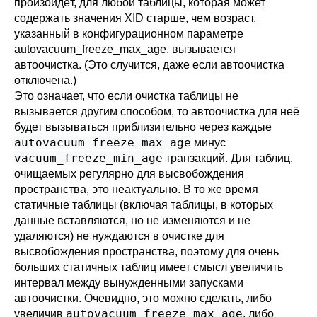
произойдёт, для любой таблицы, которая может
содержать значения XID старше, чем возраст,
указанный в конфигурационном параметре
autovacuum_freeze_max_age
, вызывается
автоочистка. (Это случится, даже если автоочистка
отключена.)
Это означает, что если очистка таблицы не
вызывается другим способом, то автоочистка для неё
будет вызываться приблизительно через каждые
autovacuum_freeze_max_age
минус
vacuum_freeze_min_age
транзакций. Для таблиц,
очищаемых регулярно для высвобождения
пространства, это неактуально. В то же время
статичные таблицы (включая таблицы, в которых
данные вставляются, но не изменяются и не
удаляются) не нуждаются в очистке для
высвобождения пространства, поэтому для очень
больших статичных таблиц имеет смысл увеличить
интервал между вынужденными запусками
автоочистки. Очевидно, это можно сделать, либо
autovacuum_freeze_max_age
увеличив
, либо