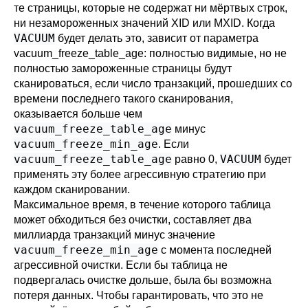
те страницы, которые не содержат ни мёртвых строк,
ни незамороженных значений XID или MXID. Когда
VACUUM
будет делать это, зависит от параметра
vacuum_freeze_table_age
: полностью видимые, но не
полностью замороженные страницы будут
сканироваться, если число транзакций, прошедших со
времени последнего такого сканирования,
оказывается больше чем
vacuum_freeze_table_age
минус
vacuum_freeze_min_age
. Если
vacuum_freeze_table_age
VACUUM
равно 0,
будет
применять эту более агрессивную стратегию при
каждом сканировании.
Максимальное время, в течение которого таблица
может обходиться без очистки, составляет два
миллиарда транзакций минус значение
vacuum_freeze_min_age
с момента последней
агрессивной очистки. Если бы таблица не
подвергалась очистке дольше, была бы возможна
потеря данных. Чтобы гарантировать, что это не