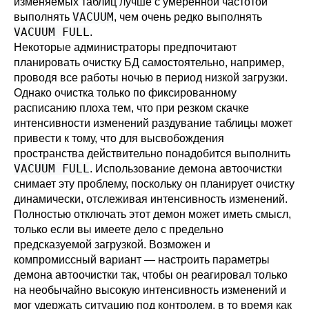
изменяемых таблиц лучше с умеренной частотой
VACUUM
выполнять
, чем очень редко выполнять
VACUUM FULL
.
Некоторые администраторы предпочитают
планировать очистку БД самостоятельно, например,
проводя все работы ночью в период низкой загрузки.
Однако очистка только по фиксированному
расписанию плоха тем, что при резком скачке
интенсивности изменений раздувание таблицы может
привести к тому, что для высвобождения
пространства действительно понадобится выполнить
VACUUM FULL
. Использование демона автоочистки
снимает эту проблему, поскольку он планирует очистку
динамически, отслеживая интенсивность изменений.
Полностью отключать этот демон может иметь смысл,
только если вы имеете дело с предельно
предсказуемой загрузкой. Возможен и
компромиссный вариант — настроить параметры
демона автоочистки так, чтобы он реагировал только
на необычайно высокую интенсивность изменений и
мог удержать ситуацию под контролем, в то время как