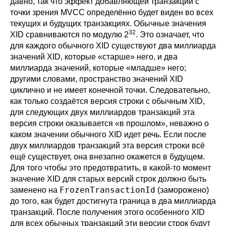
давно, так что эффект добавляющей транзакции с
точки зрения MVCC определённо будет виден во всех
текущих и будущих транзакциях. Обычные значения
32
XID сравниваются по модулю 2
. Это означает, что
для каждого обычного XID существуют два миллиарда
значений XID, которые
«
старше
»
него, и два
миллиарда значений, которые
«
младше
»
него;
другими словами, пространство значений XID
циклично и не имеет конечной точки. Следовательно,
как только создаётся версия строки с обычным XID,
для следующих двух миллиардов транзакций эта
версия строки оказывается
«
в прошлом
»
, неважно о
каком значении обычного XID идет речь. Если после
двух миллиардов транзакций эта версия строки всё
ещё существует, она внезапно окажется в будущем.
Для того чтобы это предотвратить, в какой-то момент
значение XID для старых версий строк должно быть
FrozenTransactionId
заменено на
(заморожено)
до того, как будет достигнута граница в два миллиарда
транзакций. После получения этого особенного XID
для всех обычных транзакций эти версии строк будут