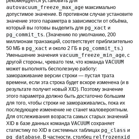
рекомендуется установить для
autovacuum_freeze_max_age
максимально
допустимое значение. В противном случае установите
значение этого параметра в зависимости от объёма,
pg_xact
который вы готовы выделить для
и
pg_commit_ts
. (Значению по умолчанию, 200
миллионам транзакций, соответствует приблизительно
pg_xact
pg_commit_ts
50 МБ в
и около 2 ГБ в
.)
vacuum_freeze_min_age
Уменьшение значения
, с
VACUUM
другой стороны, чревато тем, что команда
может выполнять бесполезную работу:
замораживание версии строки — пустая трата
времени, если эта строка будет вскоре изменена (и в
результате получит новый XID). Поэтому значение
этого параметра должно быть достаточно большим
для того, чтобы строки не замораживались, пока их
последующее изменение не станет маловероятным.
Для отслеживания возраста самых старых значений
VACUUM
XID в базе данных команда
сохраняет
pg_class
статистику по XID в системных таблицах
и
pg_database
relfrozenxid
. В частности, столбец