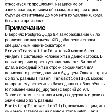
относиться
«
к прошлому
»
, независимо от
зацикливания, и, таким образом, эти версии строк
будут действительны до момента их удаления, когда
бы это ни произошло.
Примечание
В версиях
PostgreSQL
до 9.4 замораживание было
реализовано как замена XID добавления строки
специальным идентификатором
FrozenTransactionId
, который можно было
xmin
увидеть в системной колонке
данной строки. В
новых версиях просто устанавливается битовый
xmin
флаг, а исходный
строки сохраняется для
возможного расследования в будущем. Однако строки
xmin
FrozenTransactionId
с
, равным
(2), можно
по-прежнему встретить в базах данных, обновлённых
(с применением
pg_upgrade
) с версий до 9.4.
Также системные каталоги могут содержать строки со
xmin
значением
, равным
BootstrapTransactionId
(1), показывающим, что
они были вставлены на первом этапе
initdb
. Как и