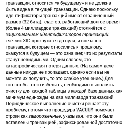
транзакции, относится
«
к будущему
»
и не должна
быть видна в текущей транзакции. Однако поскольку
идентификаторы транзакций имеют ограниченный
размер (32 бита), кластер, работающий долгое время
(более 4 миллиардов транзакций) столкнётся с
зацикливанием идентификаторов транзакций
:
счётчик XID прокрутится до нуля, и внезапно
транзакции, которые относились к прошлому,
окажутся в будущем — это означает, что их результаты
станут невидимыми. Одним словом, это
катастрофическая потеря данных. (На самом деле
данные никуда не пропадают, однако если вы не
можете их получить, то это слабое утешение.) Для
того чтобы этого избежать, необходимо выполнять
очистку для каждой таблицы в каждой базе данных как
минимум единожды на два миллиарда транзакций.
Периодическое выполнение очистки решает эту
VACUUM
проблему, потому что процедура
помечает
строки как
замороженные
, указывая, что они были
вставлены транзакцией, зафиксированной достаточно