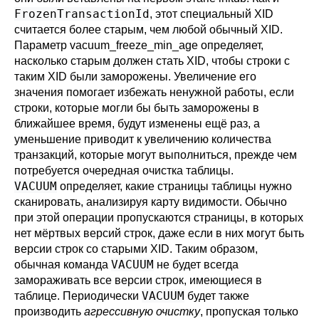
FrozenTransactionId
, этот специальный XID
считается более старым, чем любой обычный XID.
Параметр
vacuum_freeze_min_age
определяет,
насколько старым должен стать XID, чтобы строки с
таким XID были заморожены. Увеличение его
значения помогает избежать ненужной работы, если
строки, которые могли бы быть заморожены в
ближайшее время, будут изменены ещё раз, а
уменьшение приводит к увеличению количества
транзакций, которые могут выполниться, прежде чем
потребуется очередная очистка таблицы.
VACUUM
определяет, какие страницы таблицы нужно
сканировать, анализируя
карту видимости
. Обычно
при этой операции пропускаются страницы, в которых
нет мёртвых версий строк, даже если в них могут быть
версии строк со старыми XID. Таким образом,
VACUUM
обычная команда
не будет всегда
замораживать все версии строк, имеющиеся в
VACUUM
таблице. Периодически
будет также
производить
агрессивную очистку
, пропуская только