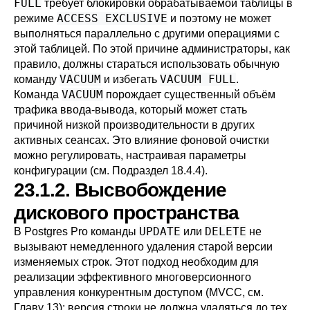
FULL
требует блокировки обрабатываемой таблицы в
ACCESS EXCLUSIVE
режиме
и поэтому не может
выполняться параллельно с другими операциями с
этой таблицей. По этой причине администраторы, как
правило, должны стараться использовать обычную
VACUUM
VACUUM FULL
команду
и избегать
.
VACUUM
Команда
порождает существенный объём
трафика ввода-вывода, который может стать
причиной низкой производительности в других
активных сеансах. Это влияние фоновой очистки
можно регулировать, настраивая параметры
конфигурации (см.
Подраздел 18.4.4
).
23.1.2. Высвобождение
дискового пространства
UPDATE
DELETE
В
Postgres Pro
команды
или
не
вызывают немедленного удаления старой версии
изменяемых строк. Этот подход необходим для
реализации эффективного многоверсионного
управления конкурентным доступом (
MVCC
, см.
Главу 13
): версия строки не должна удаляться до тех