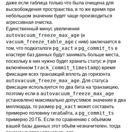
даже если таблица только что была очищена для
высвобождения пространства, в то же время при
небольшом значении будет чаще производиться
агрессивная очистка.
Единственный минус увеличения
autovacuum_freeze_max_age
(и
vacuum_freeze_table_age
с ним) заключается в
pg_xact
pg_commit_ts
том, что подкаталоги
и
в
кластере баз данных будут занимать больше места,
поскольку в них нужно будет хранить статус и (при
track_commit_timestamp
включённом
) время
фиксации всех транзакций вплоть до горизонта
autovacuum_freeze_max_age
. Для статуса
фиксации используется по два бита на транзакцию,
autovacuum_freeze_max_age
поэтому если в
установлено максимально допустимое значение в два
pg_xact
миллиарда, то размер
может составить
pg_commit_ts
примерно половину гигабайта, а
примерно 20 ГБ. Если по сравнению с объёмом
вашей базы данных этот объём незначителен, тогда