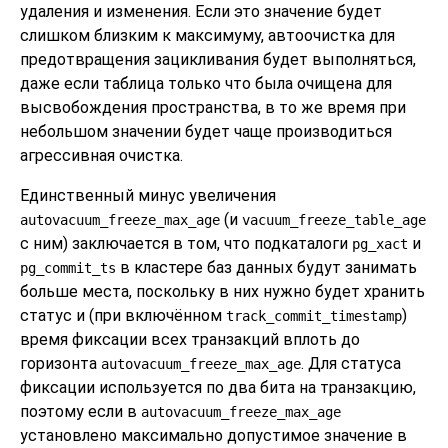
удаления и изменения. Если это значение будет
слишком близким к максимуму, автоочистка для
предотвращения зацикливания будет выполняться,
даже если таблица только что была очищена для
высвобождения пространства, в то же время при
небольшом значении будет чаще производиться
агрессивная очистка.
Единственный минус увеличения
(и
autovacuum_freeze_max_age
vacuum_freeze_table_age
с ним) заключается в том, что подкаталоги
и
pg_xact
в кластере баз данных будут занимать
pg_commit_ts
больше места, поскольку в них нужно будет хранить
статус и (при включённом
)
track_commit_timestamp
время фиксации всех транзакций вплоть до
горизонта
. Для статуса
autovacuum_freeze_max_age
фиксации используется по два бита на транзакцию,
поэтому если в
autovacuum_freeze_max_age
установлено максимально допустимое значение в