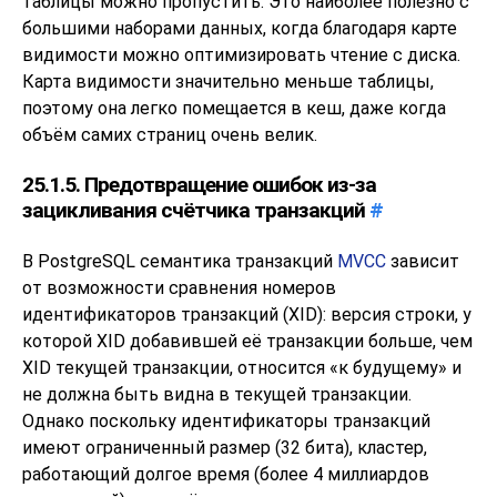
таблицы можно пропустить. Это наиболее полезно с
большими наборами данных, когда благодаря карте
видимости можно оптимизировать чтение с диска.
Карта видимости значительно меньше таблицы,
поэтому она легко помещается в кеш, даже когда
объём самих страниц очень велик.
25.1.5. Предотвращение ошибок из-за
зацикливания счётчика транзакций
#
В
PostgreSQL
семантика транзакций
MVCC
зависит
от возможности сравнения номеров
идентификаторов транзакций (
XID
): версия строки, у
которой XID добавившей её транзакции больше, чем
XID текущей транзакции, относится
«
к будущему
»
и
не должна быть видна в текущей транзакции.
Однако поскольку идентификаторы транзакций
имеют ограниченный размер (32 бита), кластер,
работающий долгое время (более 4 миллиардов