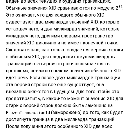
виден во всех текущих и будущих транзакциях.
32
Обычные значения XID сравниваются по модулю 2
.
Это означает, что для каждого обычного XID
существуют два миллиарда значений XID, которые
«
старше
»
него, и два миллиарда значений, которые
«
младше
»
него; другими словами, пространство
значений XID циклично и не имеет конечной точки.
Следовательно, как только создаётся версия строки
с обычным XID, для следующих двух миллиардов
транзакций эта версия строки оказывается
«
в
прошлом
»
, неважно о каком значении обычного XID
идет речь. Если после двух миллиардов транзакций
эта версия строки всё ещё существует, она
внезапно окажется в будущем. Для того чтобы это
предотвратить, в какой-то момент значение XID для
старых версий строк должно быть заменено на
(заморожено) до того, как будет
FrozenTransactionId
достигнута граница в два миллиарда транзакций.
После получения этого особенного XID для всех