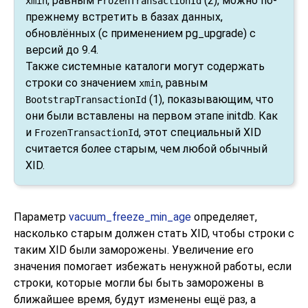
, равным
(2), можно по-
xmin
FrozenTransactionId
прежнему встретить в базах данных,
обновлённых (с применением
pg_upgrade
) с
версий до 9.4.
Также системные каталоги могут содержать
строки со значением
, равным
xmin
(1), показывающим, что
BootstrapTransactionId
они были вставлены на первом этапе
initdb
. Как
и
, этот специальный XID
FrozenTransactionId
считается более старым, чем любой обычный
XID.
Параметр
vacuum_freeze_min_age
определяет,
насколько старым должен стать XID, чтобы строки с
таким XID были заморожены. Увеличение его
значения помогает избежать ненужной работы, если
строки, которые могли бы быть заморожены в
ближайшее время, будут изменены ещё раз, а