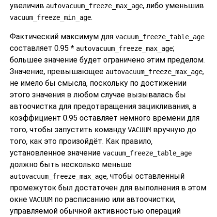
увеличив
, либо уменьшив
autovacuum_freeze_max_age
.
vacuum_freeze_min_age
Фактический максимум для
vacuum_freeze_table_age
составляет 0.95 *
;
autovacuum_freeze_max_age
большее значение будет ограничено этим пределом.
Значение, превышающее
,
autovacuum_freeze_max_age
не имело бы смысла, поскольку по достижении
этого значения в любом случае вызывалась бы
автоочистка для предотвращения зацикливания, а
коэффициент 0.95 оставляет немного времени для
того, чтобы запустить команду
вручную до
VACUUM
того, как это произойдёт. Как правило,
установленное значение
vacuum_freeze_table_age
должно быть несколько меньше
, чтобы оставленный
autovacuum_freeze_max_age
промежуток был достаточен для выполнения в этом
окне
по расписанию или автоочистки,
VACUUM
управляемой обычной активностью операций