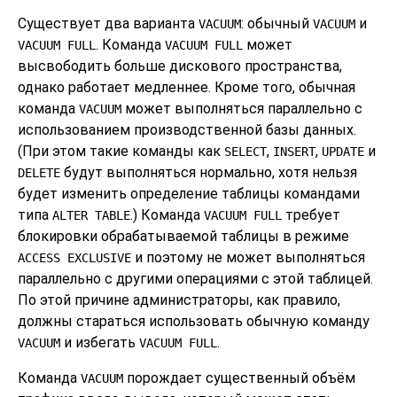
Существует два варианта
: обычный
и
VACUUM
VACUUM
. Команда
может
VACUUM FULL
VACUUM FULL
высвободить больше дискового пространства,
однако работает медленнее. Кроме того, обычная
команда
может выполняться параллельно с
VACUUM
использованием производственной базы данных.
(При этом такие команды как
,
,
и
SELECT
INSERT
UPDATE
будут выполняться нормально, хотя нельзя
DELETE
будет изменить определение таблицы командами
типа
.) Команда
требует
ALTER TABLE
VACUUM FULL
блокировки обрабатываемой таблицы в режиме
и поэтому не может выполняться
ACCESS EXCLUSIVE
параллельно с другими операциями с этой таблицей.
По этой причине администраторы, как правило,
должны стараться использовать обычную команду
и избегать
.
VACUUM
VACUUM FULL
Команда
порождает существенный объём
VACUUM