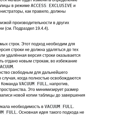
ACCESS EXCLUSIVE
блицы в режиме
и
инистраторы, как правило, должны
изкой производительности в других
ии (см.
Подраздел 19.4.4
).
ых строк. Этот подход необходим для
версия строки не должна удаляться до тех
или удалённая версия строки оказывается
ть отдано новым строкам, во избежание
ACUUM
.
анство свободным для дальнейшего
о случая, когда полностью освобождаются
VACUUM FULL
. Команда
, напротив,
пространства. Это минимизирует размер
я записи новой копии таблицы до завершения
VACUUM FULL
никала необходимость в
.
UM FULL
. Основная идея такого подхода не