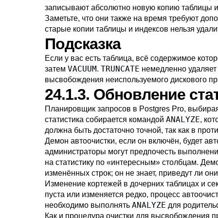
записывают абсолютно новую копию таблицы и 
Заметьте, что они также на время требуют доп
старые копии таблицы и индексов нельзя удали
Подсказка
Если у вас есть таблица, всё содержимое кото
VACUUM
TRUNCATE
затем
.
немедленно удаляет 
высвобождения неиспользуемого дискового пр
24.1.3. Обновление ст
Планировщик запросов в
Postgres Pro
, выбира
ANALYZE
статистика собирается командой
, ко
должна быть достаточно точной, так как в про
Демон автоочистки, если он включён, будет а
администраторы могут предпочесть выполнен
на статистику по
«
интересным
»
столбцам. Дем
изменённых строк; он не знает, приведут ли он
Изменение кортежей в дочерних таблицах и сек
пуста или изменяется редко, процесс автоочист
ANALYZE
необходимо выполнять
для родительс
Как и процедура очистки для высвобождения п