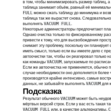
в том, чтобы минимизировать размер таблиц, а
таблица занимает объём, равный её минимальн
FULL
можно сжать таблицу до минимума и возв
таблица так же вырастет снова. Следовательн
VACUUM FULL
выполнять
.
Некоторые администраторы предпочитают плани
Однако очистка только по фиксированному рас
привести к тому, что для высвобождения прос
снимает эту проблему, поскольку он планирует
иметь смысл, только если вы имеете дело с п
автоочистки так, чтобы он реагировал только 
VACUUM
как команды
, запускаемые по расписа
Если же автоочистка не применяется, обычно
случае необходимости оно дополняется более ч
производятся крайне интенсивно, самые востре
VACUUM
данных, не забывайте выполнять
для к
Подсказка
VACUUM
Результат обычного
может быть неудов
мёртвых версий строк. Если у вас есть такая 
VACUUM FULL
C
или, в качестве альтернативы,