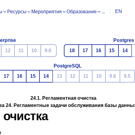
EN
ы
Ресурсы
Мероприятия
Образование
...
erprise
Postgres
12
11
10
9.6
18
17
16
15
14
PostgreSQL
17
16
15
14
13
12
11
10
9.6
9.5
24.1. Регламентная очистка
ва 24. Регламентные задачи обслуживания базы данны
я очистка
а