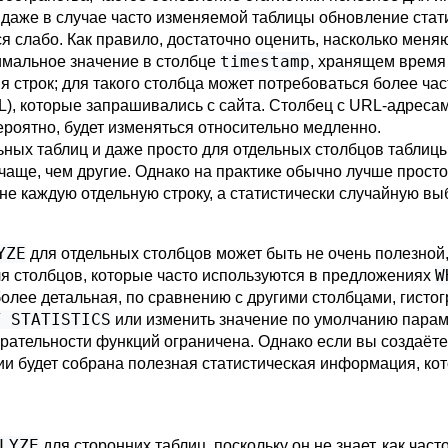
 даже в случае часто изменяемой таблицы обновление стати
я слабо. Как правило, достаточно оценить, насколько мен
timestamp
имальное значение в столбце
, хранящем время 
 строк; для такого столбца может потребоваться более част
), которые запрашивались с сайта. Столбец с URL-адресам
ероятно, будет изменяться относительно медленно.
ых таблиц и даже просто для отдельных столбцов таблицы,
аще, чем другие. Однако на практике обычно лучше просто
не каждую отдельную строку, а статистически случайную вы
YZE
для отдельных столбцов может быть не очень полезной
W
ля столбцов, которые часто используются в предложениях
олее детальная, по сравнению с другими столбцами, гисто
T STATISTICS
или изменить значение по умолчанию пара
ательности функций ограничена. Однако если вы создаёте 
и будет собрана полезная статистическая информация, ко
LYZE
для сторонних таблиц, поскольку он не знает, как част