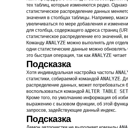
тех таблиц, которые изменяются редко. Однако
статистическое распределение данных меняетс
значения в столбцах таблицы. Например, макс
увеличиваться по мере добавления и изменения
для столбца, содержащего адреса страниц (URL
статистическое распределение его значений, в
ANALYZE
Команду
можно выполнять для отдельн
одни статистические данные можно обновлять ч
ANALYZE
это быстрая операция, так как
читает 
Подсказка
ANAL
Хотя индивидуальная настройка частоты
ANALYZE
статистики, собираемой командой
. Д
распределение данных, может потребоваться б
ALTER TABLE SE
воспользоваться командой
Кроме того, по умолчанию информация об избир
выражению с вызовом функции, об этой функци
запросов, задействующие данный индекс.
Подсказка
ANA
Демон автоочистки не выполняет команды