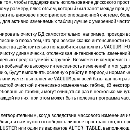
 в том, чтобы поддерживать использование дискового прос
ому размеру, плюс объём, который был занят между проце
ратить дисковое пространство операционной системе, боль
о, для активно изменяемых таблиц лучше с умеренной част
ровать очистку БД самостоятельно, например, проводя все
писанию плоха тем, что при резком скачке интенсивности 
VACUUM FU
транства действительно понадобится выполнить
 очистку динамически, отслеживая интенсивность изменени
редельно предсказуемой загрузкой. Возможен и компромисс
на необычайно высокую интенсивность изменений и мог удер
нию, будут выполнять основную работу в периоды нормальн
VACUUM
 планируется выполнение
для всей базы данных раз 
астой очисткой интенсивно изменяемых таблиц. (В некотор
бованные таблицы могут очищаться раз в несколько минут.
аждой из них; при этом может быть полезна программа
vac
летворительным, когда вследствие массового изменения ил
таблица и вам нужно освободить лишнее пространство, котор
LUSTER
ALTER TABLE
или один из вариантов
, выполняющ