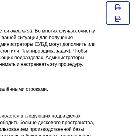
ается
очисткой
. Во многих случаях очистку
в вашей ситуации для получения
администраторы СУБД могут дополнить или
х
cron
или
Планировщика задач
). Чтобы
дующих подразделах. Администраторы,
нимать и настраивать эту процедуру.
удалёнными строками.
тривается в следующих подразделах.
ободить больше дискового пространства,
ользованием производственной базы
отя нельзя будет изменить определение