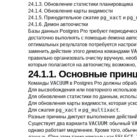
24.1.3. Обновление статистики планировщика
24.1.4. Обновление карты видимости
pg_xact
pg_
24.1.5. Принудительное сжатие
и
24.1.6. Демон автоочистки
Базы данных
Postgres Pro
требуют периодическ
достаточно выполнять с помощью
демона авт
оптимальных результатов потребуется настро
VA
заменить действие этого демона командами
правильно организовать очистку вручную, нео
которые полагаются на автоочистку, возможно,
24.1.1. Основные прин
VACUUM
Команды
в
Postgres Pro
должны обраба
Для высвобождения или повторного использов
Для обновления статистики по данным, испол
Для обновления карты видимости, которая уск
pg_xact
pg_multixact
Для сжатия
и
.
Разные причины диктуют выполнение действи
VACUUM
V
Существует два варианта
: обычный
однако работает медленнее. Кроме того, обыч
SELECT
данных. (При этом такие команды как
,