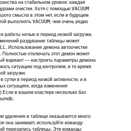
транства на стабильном уровне: каждая
VACUUM
дурами очистки. Хотя с помощью
шого смысла в этом нет, если в будущем
VACUUM
отой выполнять
, чем очень редко
 работы ночью в период низкой загрузки.
изменений раздувание таблицы может
LL
. Использование демона автоочистки
й. Полностью отключать этот демон может
ный вариант — настроить параметры демона
жать ситуацию под контролем, в то время
ой загрузки.
в сутки в период низкой активности, и в
ых ситуациях, когда изменения
) Если в вашем кластере несколько баз
uumdb
.
и удаления в таблице оказывается много
ое она занимает, используйте команду
ий перезапись таблицы. Эти команды