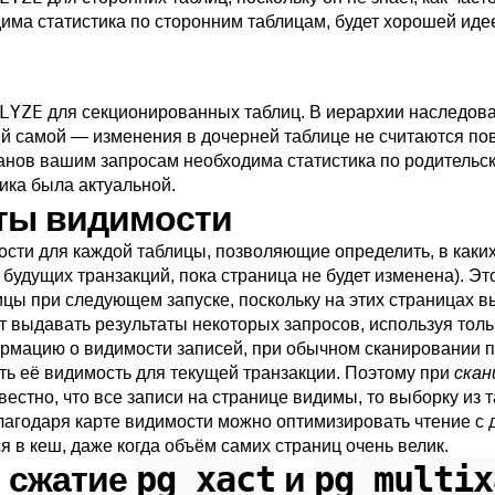
ма статистика по сторонним таблицам, будет хорошей иде
LYZE
для секционированных таблиц. В иерархии наследова
ей самой — изменения в дочерней таблице не считаются по
анов вашим запросам необходима статистика по родительс
ика была актуальной.
рты видимости
ости
для каждой таблицы, позволяющие определить, в каких
 будущих транзакций, пока страница не будет изменена). Э
ицы при следующем запуске, поскольку на этих страницах в
 выдавать результаты некоторых запросов, используя толь
рмацию о видимости записей, при обычном сканировании п
ть её видимость для текущей транзакции. Поэтому при
скан
вестно, что все записи на странице видимы, то выборку из
лагодаря карте видимости можно оптимизировать чтение с д
 в кеш, даже когда объём самих страниц очень велик.
pg_xact
pg_multix
е сжатие
и