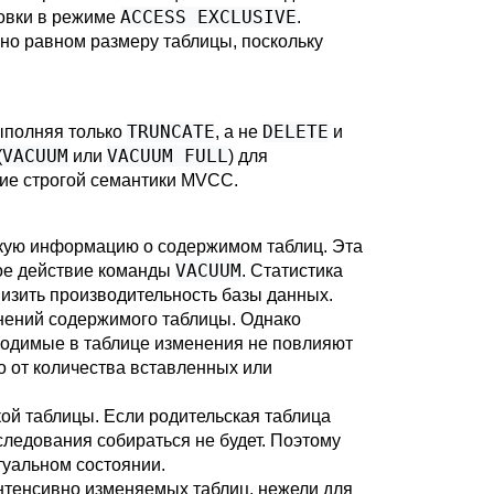
ACCESS EXCLUSIVE
ровки в режиме
.
ьно равном размеру таблицы, поскольку
TRUNCATE
DELETE
выполняя только
, а не
и
VACUUM
VACUUM FULL
(
или
) для
ние строгой семантики MVCC.
скую информацию о содержимом таблиц. Эта
VACUUM
ное действие команды
. Статистика
низить производительность базы данных.
ений содержимого таблицы. Однако
зводимые в таблице изменения не повлияют
о от количества вставленных или
кой таблицы. Если родительская таблица
аследования собираться не будет. Поэтому
туальном состоянии.
интенсивно изменяемых таблиц, нежели для