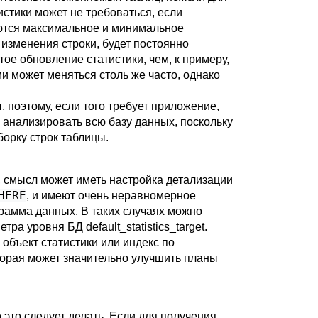
стики может не требоваться, если
яются максимальное и минимальное
изменения строки, будет постоянно
ое обновление статистики, чем, к примеру,
и может меняться столь же часто, однако
 поэтому, если того требует приложение,
 анализировать всю базу данных, поскольку
борку строк таблицы.
, смысл может иметь настройка детализации
HERE
, и имеют очень неравномерное
грамма данных. В таких случаях можно
метра уровня БД
default_statistics_target
.
объект статистики или индекс по
торая может значительно улучшить планы
о это следует делать. Если для получения