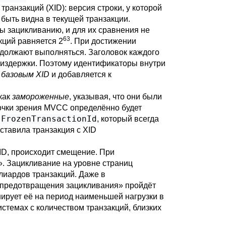
транзакций (
XID
): версия строки, у которой
быть видна в текущей транзакции.
 зацикливанию, и для их сравнения не
63
кций равняется 2
. При достижении
одолжают выполняться. Заголовок каждого
 издержки. Поэтому идентификаторы внутри
я
базовым XID
и добавляется к
как
замороженные
, указывая, что они были
точки зрения MVCC определённо будет
FrozenTransactionId
,
, который всегда
ставила транзакция с XID
ID, происходит смещение. При
». Зацикливание на уровне страниц
лиардов транзакций. Даже в
я предотвращения зацикливания» пройдёт
ирует её на период наименьшей нагрузки в
истемах с количеством транзакций, близких