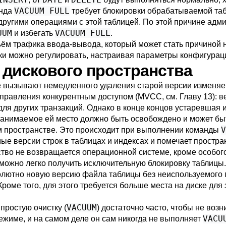
VACUUM FULL
анда
требует блокировки обрабатываемой та
другими операциями с этой таблицей. По этой причине адм
UUM
VACUUM FULL
и избегать
.
м трафика ввода-вывода, который может стать причиной н
ки можно регулировать, настраивая параметры конфигурац
 дискового пространства
 вызывают немедленного удаления старой версии изменяем
правления конкурентным доступом (
MVCC
, см.
Главу 13
): 
для других транзакций. Однако в конце концов устаревшая 
о занимаемое ей место должно быть освобождено и может бы
V
м пространстве. Это происходит при выполнении команды
ые версии строк в таблицах и индексах и помечает простр
ство не возвращается операционной системе, кроме особог
и можно легко получить исключительную блокировку таблицы
олютно новую версию файла таблицы без неиспользуемого 
Кроме того, для этого требуется больше места на диске дл
VACUUM
простую очистку (
) достаточно часто, чтобы не воз
VACU
ежиме, и на самом деле он сам никогда не выполняет