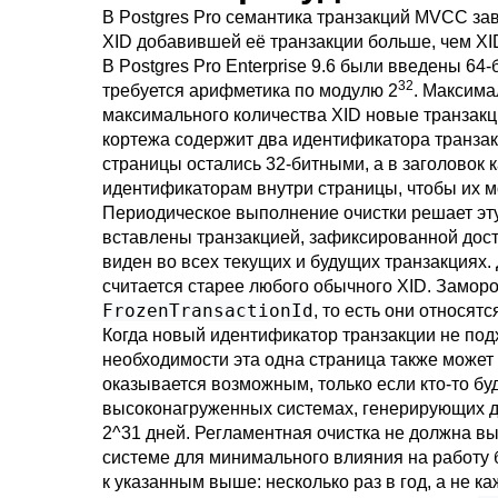
В
Postgres Pro
семантика транзакций
MVCC
зав
XID добавившей её транзакции больше, чем XI
В
Postgres Pro Enterprise
9.6 были введены 64-
32
требуется арифметика по модулю 2
. Максима
максимального количества XID новые транзакц
кортежа содержит два идентификатора транзак
страницы остались 32-битными, а в заголовок
идентификаторам внутри страницы, чтобы их 
Периодическое выполнение очистки решает эту
вставлены транзакцией, зафиксированной дост
виден во всех текущих и будущих транзакциях.
считается старее любого обычного XID. Заморо
FrozenTransactionId
, то есть они относят
Когда новый идентификатор транзакции не под
необходимости эта одна страница также может
оказывается возможным, только если кто-то бу
высоконагруженных системах, генерирующих д
2^31 дней. Регламентная очистка не должна в
системе для минимального влияния на работу б
к указанным выше: несколько раз в год, а не к