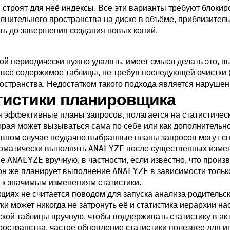
строят для неё индексы. Все эти варианты требуют блоки
олнительного пространства на диске в объёме, приблизител
ть до завершения создания новых копий.
рой периодически нужно удалять, имеет смысл делать это, 
всё содержимое таблицы, не требуя последующей очистки 
остранства. Недостатком такого подхода является наруше
атистики планировщика
я эффективные планы запросов, полагается на статистиче
торая может вызываться сама по себе или как дополнитель
тивном случае неудачно выбранные планы запросов могут с
ANALYZE
втоматически выполнять
после существенных измен
ANALYZE
ие
вручную, в частности, если известно, что прои
ANALYZE
он же планирует выполнение
в зависимости тольк
и к значимым изменениям статистики.
циях не считается поводом для запуска анализа родительс
ки может никогда не затронуть её и статистика иерархии н
кой таблицы вручную, чтобы поддерживать статистику в ак
ространства, частое обновление статистики полезнее для 