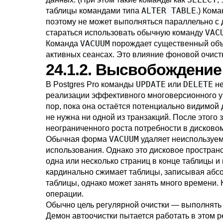
ALTER TABLE
таблицы командами типа
.) Ком
поэтому не может выполняться параллельно с 
VAC
стараться использовать обычную команду
VACUUM
Команда
порождает существенный объё
активных сеансах. Это влияние фоновой очист
24.1.2. Высвобождение
UPDATE
DELETE
В
Postgres Pro
команды
или
не
реализации эффективного многоверсионного у
пор, пока она остаётся потенциально видимой 
не нужна ни одной из транзакций. После этог
неограниченного роста потребности в дисково
VACUUM
Обычная форма
удаляет неиспользуем
использования. Однако это дисковое простран
одна или несколько страниц в конце таблицы 
кардинально сжимает таблицы, записывая абс
таблицы, однако может занять много времени. 
операции.
Обычно цель регулярной очистки — выполнять 
Демон автоочистки пытается работать в этом р