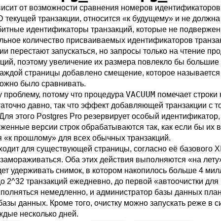
исит от возможности сравнения номеров идентификаторов 
D текущей транзакции, относится
«
к будущему
»
и не должна 
битные идентификаторы транзакций, которые не подвержены
льное количество присваиваемых идентификаторов транза
ии перестают запускаться, но запросы только на чтение пр
ций, поэтому увеличение их размера повлекло бы большие
 каждой страницы добавлено смещение, которое называетс
можно было сравнивать.
VACUUM
 проблему, потому что процедура
помечает строки 
аточно давно, так что эффект добавляющей транзакции с 
 Для этого
Postgres Pro
резервирует особый идентификатор
женные версии строк обрабатываются так, как если бы их в
ся
«
к прошлому
»
для всех обычных транзакций.
ходит для существующей страницы, согласно её базового X
 замораживаться. Оба этих действия выполняются «на лету
дет удерживать снимок, в котором накопилось больше 4 мил
о 2^32 транзакций ежедневно, до первой «автоочистки дл
ыполняться немедленно, и администратор базы данных план
азы данных. Кроме того, очистку можно запускать реже в с
аждые несколько дней.