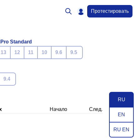
Протестировать
 Pro Standard
13
12
11
10
9.6
9.5
9.4
RU
х
Начало
След.
EN
RU EN