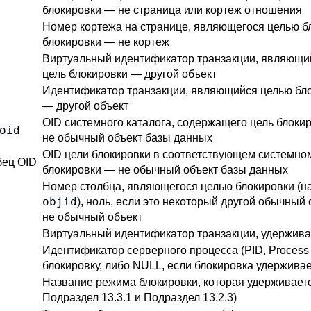
блокировки — не страница или кортеж отношения
Номер кортежа на странице, являющегося целью бл
блокировки — не кортеж
Виртуальный идентификатор транзакции, являющий
цель блокировки — другой объект
Идентификатор транзакции, являющийся целью бло
— другой объект
OID системного каталога, содержащего цель блоки
oid
не обычный объект базы данных
OID цели блокировки в соответствующем системном
бец OID
блокировки — не обычный объект базы данных
Номер столбца, являющегося целью блокировки (н
objid
), ноль, если это некоторый другой обычный
не обычный объект
Виртуальный идентификатор транзакции, удержив
Идентификатор серверного процесса (PID, Process
блокировку, либо NULL, если блокировка удержива
Название режима блокировки, которая удерживаетс
Подраздел 13.3.1
и
Подраздел 13.2.3
)