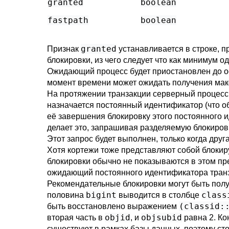
granted
boolean
fastpath
boolean
granted
Признак
устанавливается в строке, 
блокировки, из чего следует что как минимум 
Ожидающий процесс будет приостановлен до ос
момент времени может ожидать получения мак
На протяжении транзакции серверный процесс 
назначается постоянный идентификатор (что об
её завершения блокировку этого постоянного 
делает это, запрашивая разделяемую блокировк
Этот запрос будет выполнен, только когда друг
Хотя кортежи тоже представляют собой блокиру
блокировки обычно не показываются в этом пре
ожидающий постоянного идентификатора транз
Рекомендательные блокировки могут быть полу
bigint
class
половина
выводится в столбце
(classid:
быть восстановлено выражением
objid
objsubid
вторая часть в
, и
равна 2. Ко
существуют в рамках базы данных, поэтому ст