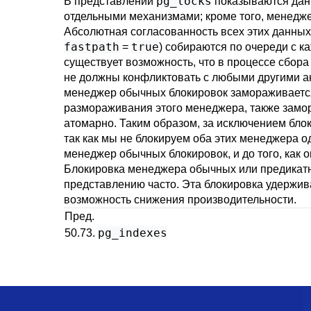
pg_locks
В представлении
показываются данн
отдельными механизмами; кроме того, менедж
Абсолютная согласованность всех этих данных
fastpath
true
=
) собираются по очереди с к
существует возможность, что в процессе сбора
не должны конфликтовать с любыми другими ак
менеджер обычных блокировок замораживается
размораживания этого менеджера, также замо
атомарно. Таким образом, за исключением бло
так как мы не блокируем оба этих менеджера 
менеджер обычных блокировок, и до того, как
Блокировка менеджера обычных или предикатны
представлению часто. Эта блокировка удержив
возможность снижения производительности.
Пред.
pg_indexes
50.73.