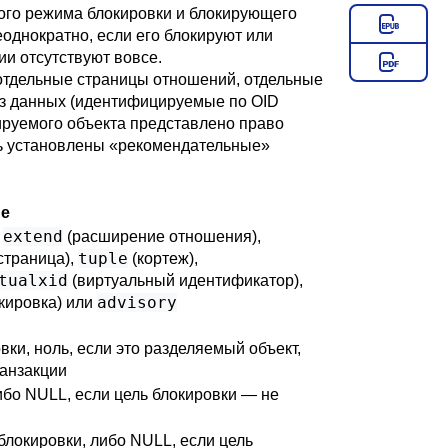
ного режима блокировки и блокирующего
однократно, если его блокируют или
ии отсутствуют вовсе.
 отдельные страницы отношений, отдельные
аз данных (идентифицируемые по OID
окируемого объекта представлено право
ть установлены
«
рекомендательные
»
ие
extend
,
(расширение отношения),
tuple
страница),
(кортеж),
tualxid
(виртуальный идентификатор),
advisory
кировка) или
вки, ноль, если это разделяемый объект,
ранзакции
бо NULL, если цель блокировки — не
локировки, либо NULL, если цель