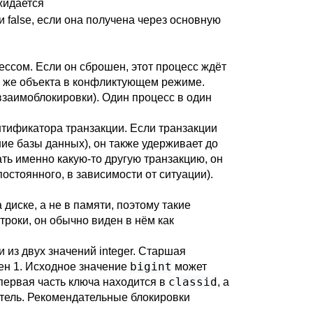
ожидается
и false, если она получена через основную
ссом. Если он сброшен, этот процесс ждёт
го же объекта в конфликтующем режиме.
заимоблокировки). Один процесс в один
тификатора транзакции. Если транзакции
ие базы данных), он также удерживает до
ть именно какую-то другую транзакцию, он
остоянного, в зависимости от ситуации).
диске, а не в памяти, поэтому такие
роки, он обычно виден в нём как
 из двух значений integer. Старшая
bigint
н 1. Исходное значение
может
classid
 первая часть ключа находится в
, а
атель. Рекомендательные блокировки