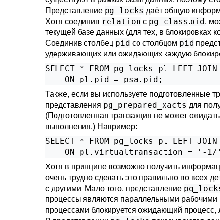
pg_locks
Представление
даёт общую информац
relation
pg_class
oid
Хотя соединив
с
.
, м
текущей базе данных (для тех, в блокировках 
pid
pid
Соединив столбец
со столбцом
предс
удерживающих или ожидающих каждую блокиров
SELECT * FROM pg_locks pl LEFT JOIN 
    ON pl.pid = psa.pid;
Также, если вы используете подготовленные т
pg_prepared_xacts
представления
для полу
(Подготовленная транзакция не может ожидать
выполнения.) Например:
SELECT * FROM pg_locks pl LEFT JOIN 
    ON pl.virtualtransaction = '-1/
Хотя в принципе возможно получить информац
очень трудно сделать это правильно во всех де
pg_lock
с другими. Мало того, представление
процессы являются параллельными рабочими пр
процессами блокируется ожидающий процесс,