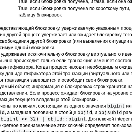
True, если блокировка получена, и false, если она 
True, если блокировка получена по короткому пути, 
таблицу блокировок
представляющей блокировку, удерживаемую указанным проце
один другой процесс удерживает или ожидает блокировку то
вобождения другой блокировки (или выявления ситуации в
симум одной блокировки.
удерживает исключительную блокировку виртуального иден
ычно происходит, только если транзакция изменяет состоян
идентификатора. Когда процесс находит необходимым ожида
у для идентификатора этой транзакции (виртуального или п
ая транзакция завершится и освободит свои блокировки.
емый объект, информация о блокировках строк хранится на 
дставлении. Если процесс ожидает блокировки на уровне ст
акции текущего владельца этой блокировки.
bigint
чены по ключам, состоящим из одного значения
или
id
objid
objsubid
, а младшая половина в столбце
, и
раве
:bigint << 32) | objid::bigint
. Для ключей integer
нкретное предназначение этих ключей определяет пользов
database
олбец
имеет значение для таких блокировок.