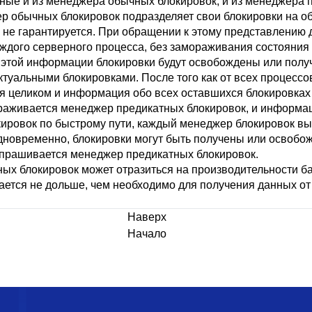
ые и из менеджера обычных блокировок, и из менеджера 
ер обычных блокировок подразделяет свои блокировки на 
 не гарантируется. При обращении к этому представлению 
аждого серверного процесса, без замораживания состояния 
 этой информации блокировки будут освобождены или получ
туальными блокировками. После того как от всех процессо
 целиком и информация обо всех оставшихся блокировках 
раживается менеджер предикатных блокировок, и информац
кировок по быстрому пути, каждый менеджер блокировок вы
одновременно, блокировки могут быть получены или освобож
 опрашивается менеджер предикатных блокировок.
х блокировок может отразиться на производительности ба
ается не дольше, чем необходимо для получения данных от
Наверх
Начало