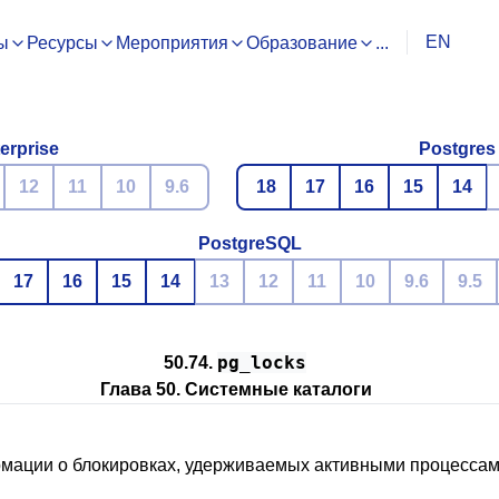
EN
ы
Ресурсы
Мероприятия
Образование
...
erprise
Postgres
12
11
10
9.6
18
17
16
15
14
PostgreSQL
17
16
15
14
13
12
11
10
9.6
9.5
pg_locks
50.74.
Глава 50. Системные каталоги
рмации о блокировках, удерживаемых активными процессам