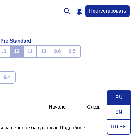
Протестировать
 Pro Standard
13
12
11
10
9.6
9.5
9.4
RU
Начало
След.
EN
RU EN
и на сервере баз данных. Подробнее