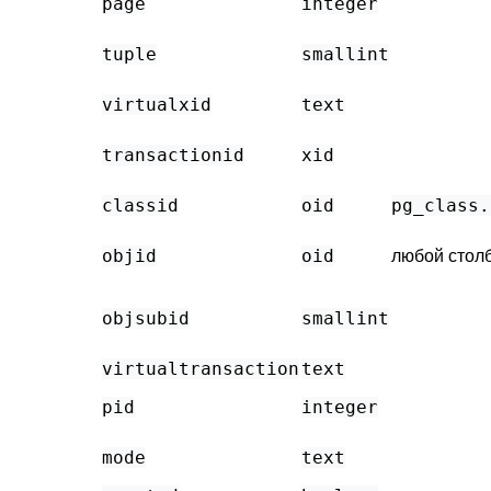
page
integer
tuple
smallint
virtualxid
text
transactionid
xid
classid
oid
pg_class
.
objid
oid
любой стол
objsubid
smallint
virtualtransaction
text
pid
integer
mode
text