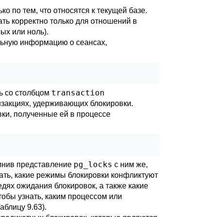
о по тем, что относятся к текущей базе.
ать корректно только для отношений в
ых или ноль).
льную информацию о сеансах,
transaction
ь со столбцом
закциях, удерживающих блокировки.
вки, полученные ей в процессе
pg_locks
динив представление
с ним же,
знать, какие режимы блокировки конфликтуют
едях ожидания блокировок, а также какие
обы узнать, каким процессом или
аблицу 9.63
).