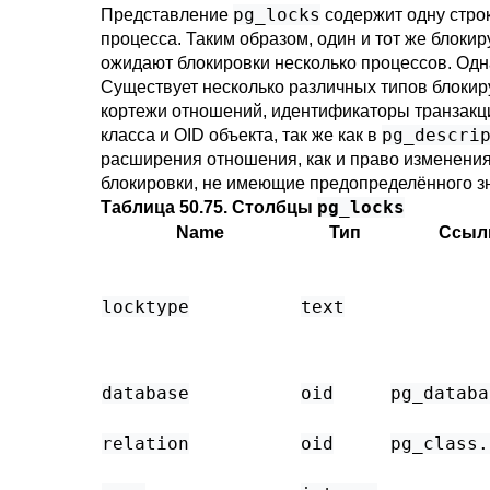
pg_locks
Представление
содержит одну стро
процесса. Таким образом, один и тот же блоки
ожидают блокировки несколько процессов. Одна
Существует несколько различных типов блокир
кортежи отношений, идентификаторы транзакц
pg_descri
класса и OID объекта, так же как в
расширения отношения, как и право изменени
блокировки, не имеющие предопределённого з
pg_locks
Таблица 50.75. Столбцы
Name
Тип
Ссыл
locktype
text
database
oid
pg_databa
relation
oid
pg_class
.