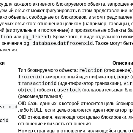
ку для каждого активного блокируемого объекта, запрошен
руемый объект может фигурировать в этом представлении не
ко объекты, свободные от блокировок, в этом представлен
уемых объектов: отношения целиком (например, таблицы),
ий (виртуальные и постоянные) и произвольные объекты б
ption
pg_depend
или
). Кроме того, в виде отдельного бл
pg_database
datfrozenxid
я значения
.
. Также могут бы
начения.
ки
Описан
relation
Тип блокируемого объекта:
(отношение)
frozenid
page
(замороженный идентификатор),
(
transactionid
vir
(идентификатор транзакции),
object
userlock
(объект),
(пользовательская бло
(рекомендательная)
OID базы данных, к которой относится цель блокиро
se
.oid
либо NULL, если целью является идентификатор т
OID отношения, являющегося целью блокировки, ли
oid
отношение или часть отношения
Номер страницы в отношении, являющейся целью б