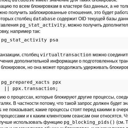
ию по всем блокировкам в кластере баз данных, а не тольк
ожно получить заблокированные отношения, это будет работ
database
которых столбец
содержит OID текущей базы данн
pg_stat_activity
тавления
, можно получить дополните
ку, например так:
pg_stat_activity psa

virtualtransaction
ранзакции, столбец
можно соединит
чения дополнительной информации о подготовленных тран
 блокировок, но она может продолжать удерживать блокиро
pg_prepared_xacts ppx

' || ppx.transaction;
ию о процессах, которые блокируют другие процессы, сое
талях. В частности потому, что такой запрос должен будет 
s
не показывает, какие процессы стоят перед какими в очер
оцессами и к каким клиентским сеансам они относятся. Чт
pg_blocking_pids()
 лучше использовать функцию
(см.
Т